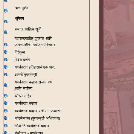
ऋणानुबंध
भूमिका
समग्र साहित्य सूची
महाराष्ट्रातील दुष्काळ आणि
जलसंपत्तीचे नियोजन परिसंवाद
विरंगुळा
विदेश दर्शन
यशवंतराव
इतिहासाचे एक पान..
आमचे मुख्यमंत्री
यशवंतराव चव्हाण राजकारण
आणि साहित्य
थोरले साहेब
यशवंतराव चव्हाण
यशवंतराव चव्हाण यांचे समाजकारण
थोरलेसाहेब (पुण्यस्मृती अभिवादन)
लोकनेते यशवंतराव चव्हाण
शैलीकार - यशवंतराव