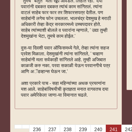
' तुमचं ' बलुतं ' मला खूप आवडलं. लिहीत रहा.' दया
पवारांनी दबकत दबकत त्यांचं काम सांगितलं. त्यांना
वाटलं साहेब फार फार तर शिफारसपत्र देतील. पण
साहेबांनी लगेच फोन उचलला. भालचंद्र देशमुख हे मराठी
अधिकारी तेव्हा केंद्र सरकारमध्ये उच्चपदावर होते.
साहेब त्यांच्याशी बोलले व पवारांना म्हणाले, ' उद्या तुम्ही
देशमुखांना भेटा, तुमचे काम होईल.'
दुस-या दिवशी पवार ऑफिसमध्ये गेले, तेव्हा त्यांना सहज
प्रवेश मिळाला. देशमुखांनी त्यांना सांगितले, ' चव्हाण
साहेबांनी मला सर्वकाही सांगितले आहे. तुम्ही अजिबात
काळजी करु नका. परवा सकाळी येऊन परवानगीचे पत्र
आणि अॅडव्हान्स घेऊन जा.'
अशा प्रकारे पाच - सहा महिन्यांच्या अथक प्रयत्नांना
यश आले. साहेबांविषयीची कृतज्ञता मनात वागवतच दया
पवार अमेरिकेला जाणा-या विमानात चढले.
236
237
238
239
240
241
24