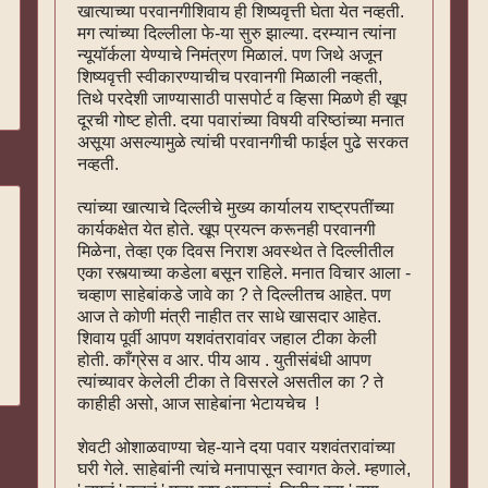
खात्याच्या परवानगीशिवाय ही शिष्यवृत्ती घेता येत नव्हती.
मग त्यांच्या दिल्लीला फे-या सुरु झाल्या. दरम्यान त्यांना
न्यूयॉर्कला येण्याचे निमंत्रण मिळालं. पण जिथे अजून
शिष्यवृत्ती स्वीकारण्याचीच परवानगी मिळाली नव्हती,
तिथे परदेशी जाण्यासाठी पासपोर्ट व व्हिसा मिळणे ही खूप
दूरची गोष्ट होती. दया पवारांच्या विषयी वरिष्ठांच्या मनात
असूया असल्यामुळे त्यांची परवानगीची फाईल पुढे सरकत
नव्हती.
त्यांच्या खात्याचे दिल्लीचे मुख्य कार्यालय राष्ट्रपतींच्या
कार्यकक्षेत येत होते. खूप प्रयत्न करूनही परवानगी
मिळेना, तेव्हा एक दिवस निराश अवस्थेत ते दिल्लीतील
एका रस्त्याच्या कडेला बसून राहिले. मनात विचार आला -
चव्हाण साहेबांकडे जावे का ? ते दिल्लीतच आहेत. पण
आज ते कोणी मंत्री नाहीत तर साधे खासदार आहेत.
शिवाय पूर्वी आपण यशवंतरावांवर जहाल टीका केली
होती. काँग्रेस व आर. पीय आय . युतीसंबंधी आपण
त्यांच्यावर केलेली टीका ते विसरले असतील का ? ते
काहीही असो, आज साहेबांना भेटायचेच !
शेवटी ओशाळवाण्या चेह-याने दया पवार यशवंतरावांच्या
घरी गेले. साहेबांनी त्यांचे मनापासून स्वागत केले. म्हणाले,