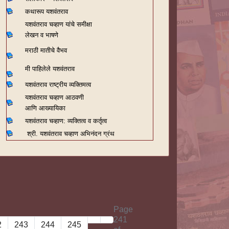
कथारूप यशवंतराव
यशवंतराव चव्हाण यांचे समीक्षा
लेखन व भाषणे
मराठी मातीचे वैभव
मी पाहिलेले यशवंतराव
यशवंतराव राष्ट्रीय व्यक्तिमत्व
यशवंतराव चव्हाण आठवणी
आणि आख्यायिका
यशवंतराव चव्हाण: व्यक्तित्व व कर्तृत्व
श्री. यशवंतराव चव्हाण अभिनंदन ग्रंथ
Page
241
2
243
244
245