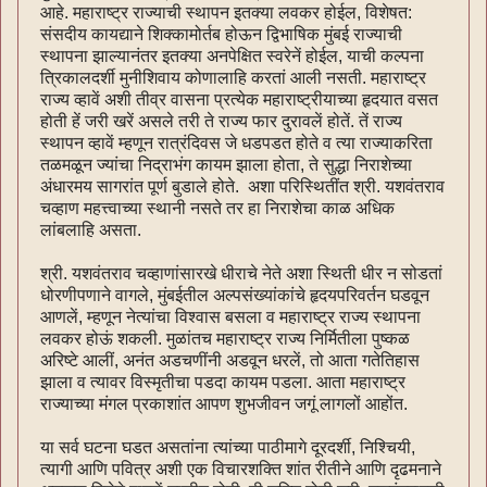
आहे. महाराष्ट्र राज्याची स्थापन इतक्या लवकर होईल, विशेषत:
संसदीय कायद्याने शिक्कामोर्तब होऊन द्विभाषिक मुंबई राज्याची
स्थापना झाल्यानंतर इतक्या अनपेक्षित स्वरेनें होईल, याची कल्पना
त्रिकालदर्शी मुनीशिवाय कोणालाहि करतां आली नसती. महाराष्ट्र
राज्य व्हावें अशी तीव्र वासना प्रत्येक महाराष्ट्रीयाच्या हृदयात वसत
होती हें जरी खरें असले तरी ते राज्य फार दुरावलें होतें. तें राज्य
स्थापन व्हावें म्हणून रात्रंदिवस जे धडपडत होते व त्या राज्याकरिता
तळमळून ज्यांचा निद्राभंग कायम झाला होता, ते सुद्धा निराशेच्या
अंधारमय सागरांत पूर्ण बुडाले होते. अशा परिस्थितींत श्री. यशवंतराव
चव्हाण महत्त्वाच्या स्थानी नसते तर हा निराशेचा काळ अधिक
लांबलाहि असता.
श्री. यशवंतराव चव्हाणांसारखे धीराचे नेते अशा स्थिती धीर न सोडतां
धोरणीपणाने वागले, मुंबईतील अल्पसंख्यांकांचे हृदयपरिवर्तन घडवून
आणलें, म्हणून नेत्यांचा विश्वास बसला व महाराष्ट्र राज्य स्थापना
लवकर होऊं शकली. मुळांतच महाराष्ट्र राज्य निर्मितीला पुष्कळ
अरिष्टे आलीं, अनंत अडचणींनी अडवून धरलें, तो आता गतेतिहास
झाला व त्यावर विस्मृतीचा पडदा कायम पडला. आता महाराष्ट्र
राज्याच्या मंगल प्रकाशांत आपण शुभजीवन जगूं लागलों आहोंत.
या सर्व घटना घडत असतांना त्यांच्या पाठीमागे दूरदर्शी, निश्चियी,
त्यागी आणि पवित्र अशी एक विचारशक्ति शांत रीतीने आणि दृढमनाने