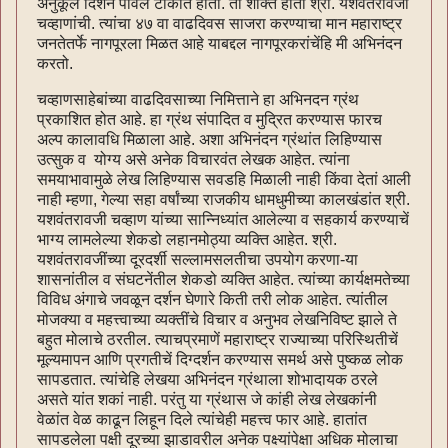
अनुकूल दिशेने पावलें टाकीत होती. ती शक्ति होती श्री. यशवंतरावजी
चव्हाणांची. त्यांचा ४७ वा वाढदिवस साजरा करण्याचा मान महाराष्ट्र
जनतेतर्फे नागपूरला मिळत आहे याबद्दल नागपूरकरांचेंहि मी अभिनंदन
करतो.
चव्हाणसाहेबांच्या वाढदिवसाच्या निमित्ताने हा अभिनदन ग्रंथ
प्रकाशित होत आहे. हा ग्रंथ संपादित व मुद्रित करण्यास फारच
अल्प कालावधि मिळाला आहे. अशा अभिनंदन ग्रंथांत लिहिण्यास
उत्सुक व योग्य असे अनेक विचारवंत लेखक आहेत. त्यांना
समयाभावामुळे लेख लिहिण्यास सवडहि मिळाली नाही किंवा देतां आली
नाही म्हणा, गेल्या सहा वर्षांच्या राजकीय धामधुमीच्या कालखंडांत श्री.
यशवंतरावजी चव्हाण यांच्या सान्निध्यांत आलेल्या व सहकार्य करण्याचें
भाग्य लामलेल्या शेकडो लहानमोठ्या व्यक्ति आहेत. श्री.
यशवंतरावजींच्या दूरदर्शी सल्लामसलतीचा उपयोग करणा-या
शासनांतील व संघटनेंतील शेकडो व्यक्ति आहेत. त्यांच्या कार्यक्षमतेच्या
विविध अंगाचे जवळून दर्शन घेणारे किती तरी लोक आहेत. त्यांतील
मोजक्या व महत्त्वाच्या व्यक्तींचे विचार व अनुभव लेखनिविष्ट झाले ते
बहुत मोलाचे ठरतील. त्याचप्रमाणें महाराष्ट्र राज्याच्या परिस्थितीचें
मूल्यमापन आणि प्रगतीचें दिग्दर्शन करण्यास समर्थ असे पुष्कळ लोक
सापडतात. त्यांचेहि लेखया अभिनंदन ग्रंथाला शोभादायक ठरले
असते यांत शकां नाही. परंतु या ग्रंथास जे कांही लेख लेखकांनी
वेळांत वेळ काढून लिहून दिले त्यांचेही महत्त्व फार आहे. हातांत
सापडलेला पक्षी दूरच्या झाडावरील अनेक पक्ष्यांपेक्षा अधिक मोलाचा