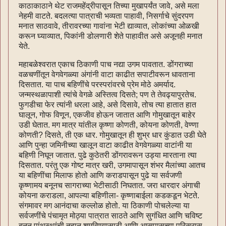
काठाकाठाने थेट राजमहेंद्रीपासून तिच्या मुखापर्यंत जावे, असे मला
नेहमी वाटते. बदलत्या पात्राची भव्यता पाहावी, निसर्गाचे सुंदरपण
मनात साठवावे, तीरावरच्या गावांना भेटी द्याव्यात, लोकांच्या ओळखी
करून घ्याव्यात, पिकांनी डोलणारी शेते पाहावीत असे अजूनही मनात
येते.
महाबळेश्वरात एकाच ठिकाणी पाच नद्या उगम पावतात. डोंगराच्या
वळचणींतून वेगवेगळ्या अंगांनी वाटा काढीत सपाटीवरून धावताना
दिसतात. या पाच बहिणींचे परस्परांवरचे प्रेम मोठे अमर्याद.
जन्मस्थळापाशी त्यांचे वेगळे अस्तित्व दिसते; पण ते तेवढ्यापुरतेच.
फुगडीचा फेर त्यांनी धरला आहे, असे दिसावे, तोच त्या हातात हात
घालून, गोफ विणून, एकजीव होऊन जातात आणि गोमुखातून बाहेर
उडी घेतात. मग मात्र यांतील कृष्णा कोणती, कोयना कोणती, वेण्णा
कोणती? दिसते, ती एक धार. गोमुखातून ही शुभ्र धार कुंडात उडी घेते
आणि पुन्हा जमिनीच्या खालून वाटा काढीत वेगवेगळ्या वाटांनी या
बहिणी निघून जातात. पुढे कुठेतरी डोंगरावरून उड्या मारताना त्या
दिसतात. परंतु एक गोष्ट मात्र खरी, उगमापासून शंभर मैलांच्या आतच
या बहिणींचा मिलाफ होतो आणि कराडपासून पुढे या सर्वजणी
कृष्णामय बनूनच सागराच्या भेटीसाठी निघतात. जरा धारदार अंगाची
कोयना कराडला, आपल्या बहिणीला- कृष्णाबाईला कडकडून भेटते.
संगमावर मग आनंदाचा कल्लोळ होतो. या ठिकाणी पोचलेल्या या
सर्वजणींचे पंचामृत मोठ्या पात्रात साठते आणि सुगंधित आणि चविष्ट
बनून पांथस्थांची तहान शमविण्यासाठी आणि आसपासच्या परिसरास