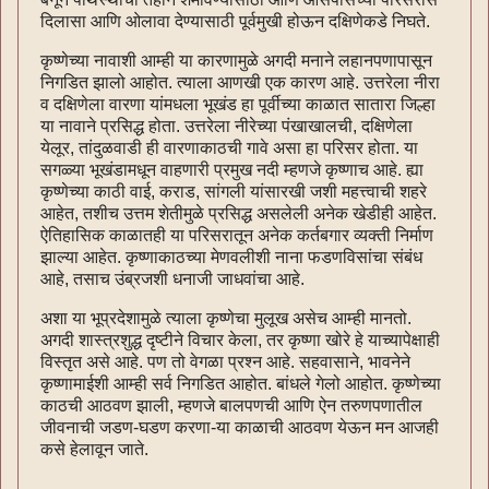
दिलासा आणि ओलावा देण्यासाठी पूर्वमुखी होऊन दक्षिणेकडे निघते.
कृष्णेच्या नावाशी आम्ही या कारणामुळे अगदी मनाने लहानपणापासून
निगडित झालो आहोत. त्याला आणखी एक कारण आहे. उत्तरेला नीरा
व दक्षिणेला वारणा यांमधला भूखंड हा पूर्वीच्या काळात सातारा जिल्हा
या नावाने प्रसिद्ध होता. उत्तरेला नीरेच्या पंखाखालची, दक्षिणेला
येलूर, तांदुळवाडी ही वारणाकाठची गावे असा हा परिसर होता. या
सगळ्या भूखंडामधून वाहणारी प्रमुख नदी म्हणजे कृष्णाच आहे. ह्या
कृष्णेच्या काठी वाई, कराड, सांगली यांसारखी जशी महत्त्वाची शहरे
आहेत, तशीच उत्तम शेतीमुळे प्रसिद्ध असलेली अनेक खेडीही आहेत.
ऐतिहासिक काळातही या परिसरातून अनेक कर्तबगार व्यक्ती निर्माण
झाल्या आहेत. कृष्णाकाठच्या मेणवलीशी नाना फडणविसांचा संबंध
आहे, तसाच उंब्रजशी धनाजी जाधवांचा आहे.
अशा या भूप्रदेशामुळे त्याला कृष्णेचा मुलूख असेच आम्ही मानतो.
अगदी शास्त्रशुद्ध दृष्टीने विचार केला, तर कृष्णा खोरे हे याच्यापेक्षाही
विस्तृत असे आहे. पण तो वेगळा प्रश्न आहे. सहवासाने, भावनेने
कृष्णामाईशी आम्ही सर्व निगडित आहोत. बांधले गेलो आहोत. कृष्णेच्या
काठची आठवण झाली, म्हणजे बालपणची आणि ऐन तरुणपणातील
जीवनाची जडण-घडण करणा-या काळाची आठवण येऊन मन आजही
कसे हेलावून जाते.