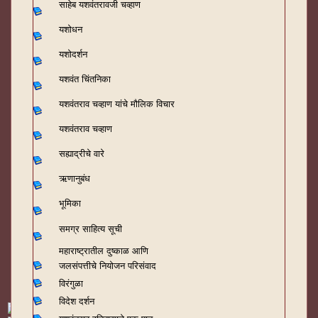
साहेब यशवंतरावजी चव्हाण
यशोधन
यशोदर्शन
यशवंत चिंतनिका
यशवंतराव चव्हाण यांचे मौलिक विचार
यशवंतराव चव्हाण
सह्याद्रीचे वारे
ऋणानुबंध
भूमिका
समग्र साहित्य सूची
महाराष्ट्रातील दुष्काळ आणि
जलसंपत्तीचे नियोजन परिसंवाद
विरंगुळा
विदेश दर्शन