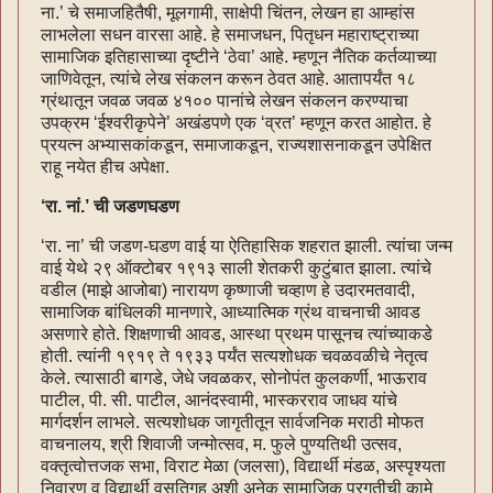
ना.’ चे समाजहितैषी, मूलगामी, साक्षेपी चिंतन, लेखन हा आम्हांस
लाभलेला सधन वारसा आहे. हे समाजधन, पितृधन महाराष्ट्राच्या
सामाजिक इतिहासाच्या दृष्टीने ‘ठेवा’ आहे. म्हणून नैतिक कर्तव्याच्या
जाणिवेतून, त्यांचे लेख संकलन करून ठेवत आहे. आतापर्यंत १८
ग्रंथातून जवळ जवळ ४१०० पानांचे लेखन संकलन करण्याचा
उपक्रम ‘ईश्वरीकृपेने’ अखंडपणे एक ‘व्रत’ म्हणून करत आहोत. हे
प्रयत्न अभ्यासकांकडून, समाजाकडून, राज्यशासनाकडून उपेक्षित
राहू नयेत हीच अपेक्षा.
‘रा. नां.’ ची जडणघडण
‘रा. ना’ ची जडण-घडण वाई या ऐतिहासिक शहरात झाली. त्यांचा जन्म
वाई येथे २९ ऑक्टोबर १९१३ साली शेतकरी कुटुंबात झाला. त्यांचे
वडील (माझे आजोबा) नारायण कृष्णाजी चव्हाण हे उदारमतवादी,
सामाजिक बांधिलकी मानणारे, आध्यात्मिक ग्रंथ वाचनाची आवड
असणारे होते. शिक्षणाची आवड, आस्था प्रथम पासूनच त्यांच्याकडे
होती. त्यांनी १९१९ ते १९३३ पर्यंत सत्यशोधक चवळवळीचे नेतृत्व
केले. त्यासाठी बागडे, जेधे जवळकर, सोनोपंत कुलकर्णी, भाऊराव
पाटील, पी. सी. पाटील, आनंदस्वामी, भास्करराव जाधव यांचे
मार्गदर्शन लाभले. सत्यशोधक जागृतीतून सार्वजनिक मराठी मोफत
वाचनालय, श्री शिवाजी जन्मोत्सव, म. फुले पुण्यतिथी उत्सव,
वक्तृत्वोत्तजक सभा, विराट मेळा (जलसा), विद्यार्थी मंडळ, अस्पृश्यता
निवारण व विद्यार्थी वसतिगृह अशी अनेक सामाजिक प्रगतीची कामे