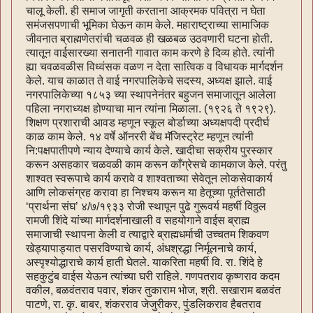
चालू केली. ही समाज जागृती करताना आक्रमक पवित्रा न घेता
समंजसपणाची भूमिका घेऊन काम केले. महाराष्ट्राच्या सामाजिक
जीवनात ब्राह्मणेतरांची चळवळ ही खळबळ उठवणारी घटना होती.
त्यातून वाईसारख्या सनातनी गावात काम करणे हे दिव्य होते. त्यांनी
ह्या चवळवळीस विध्वंसक वळण न देता सात्विक व विधायक मार्गदर्शन
केले. याच काळात ते वाई नगरपालिकेचे सदस्य, अध्यक्ष झाले. वाई
नगरपालिकेच्या १८५३ च्या स्थापनेनंतर बहुजन समाजातून आलेला
पहिला नगराध्यक्ष होण्याचा मान त्यांना मिळाला. (१९२६ ते १९२९).
शिक्षण प्रशाराची आवड म्हणून स्कूल बोर्डाच्या अध्यक्षपदी प्रदीर्घ
काळ काम केले. १४ वर्षे ऑनररी बेंच मॅजिस्ट्रेट म्हणून त्यांनी
नि:पक्षपातीपणे न्याय देण्याचे कार्य केले. खादीचा सक्रीय पुरस्कार
करून असहकार चळवळी काम करून काँग्रेसचे कामकाज केले. परंतु
शाश्वत स्वरूपाचे कार्य करावे व शाश्वताच्या सेवेतून लोकसेवाकार्य
आणि लोकसंग्रह करावा हा निश्चय करून या हेतूच्या पूर्ततेसाठी
‘प्रार्थना संघ’ ४/७/१९३३ रोजी स्थापून पुढे गुरूवर्य महर्षी विठ्ठल
रामजी शिंदे यांच्या मार्गदर्शनाखाली व सहयोगाने वाईस ब्राह्म
समाजाची स्थापना केली व त्याद्वारे ब्राह्मधर्माची उच्चतम शिकवण
खेड्यापाड्यात पसरविण्याचे कार्य, अंधश्रद्धा निर्मूलनाचे कार्य,
अस्पृश्योद्धाराचे कार्य हाती घेतले. याकरिता महर्षी वि. रा. शिंदे हे
सहकुटुंब वाईस येऊन त्यांच्या घरी राहिले. गणपतराव कृष्णराव कदम
वकील, बळवंतराव पवार, शंकर तुकाराम भोज, श्री. सखाराम बळवंत
पाटणे, रा. कृ. बाबर, शंकरराव जेजुरीकर, पुंडलिकराव हैबतराव