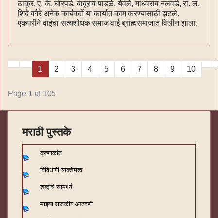
ठाकूर, ए. के. घोरपडे, बाबूराव पाडळे, येवले, माधवराव नलवडे, रा. ल.
शिंदे वगैरे अनेक कार्यकर्ते या कार्यात काम करण्यासाठी झटले.
एकपरीने वाईचा सत्यशोधक समाज वाई ब्राह्मसमाजात विलीन झाला.
1
2
3
4
5
6
7
8
9
10
Page 1 of 105
मराठी पुस्तके
कृष्णाकांठ
विविधांगी व्यक्तीमत्व
शब्दाचे सामर्थ्य
माझ्या राजकीय आठवणी