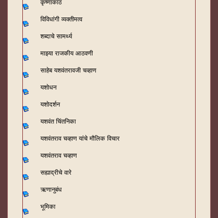
कृष्णाकांठ
विविधांगी व्यक्तीमत्व
शब्दाचे सामर्थ्य
माझ्या राजकीय आठवणी
साहेब यशवंतरावजी चव्हाण
यशोधन
यशोदर्शन
यशवंत चिंतनिका
यशवंतराव चव्हाण यांचे मौलिक विचार
यशवंतराव चव्हाण
सह्याद्रीचे वारे
ऋणानुबंध
भूमिका