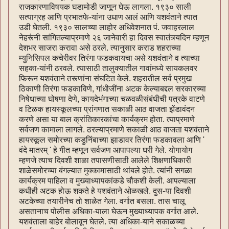
राजकारणाविषयक घडामोडी जाणून घेऊ लागला. १९३० साली
सत्याग्रह आणि प्रभातफे-यांना उधाण आलं आणि यशवंताने त्यात
उडी घेतली. १९३० सालच्या लाहोर अधिवेशनात पं. जवाहरलाल
नेहरूंनी सांगितल्याप्रमाणे २६ जानेवारी हा दिवस स्वातंत्र्यदिन म्हणून
देशभर साजरा करावा असे ठरले. त्यानुसार कराड शहराच्या
म्युनिसिपल कचेरीवर तिरंगा फडकवायचा असे यशवंताने व त्याच्या
सहका-यांनी ठरवले. त्यासाठी तालुक्यातील गावांमध्ये सायकलवर
फिरून यशवंताने तरूणांना संघटित केले. शहरातील सर्व प्रमुख
ठिकाणी तिरंगा फडकाविणे, गांधीजींना अटक केल्याबद्दल सरकारच्या
निषेधाच्या घोषणा देणे, कायदेभंगाच्या चळवळीसंबंधीची पत्रके वाटणे
व टिळक हायस्कूलच्या प्रांगणात सकाळी आठ वाजता झेंडावंदन
करणे असा या बाल क्रांतिकारकांचा कार्यक्रम होता. त्याप्रमाणे
सर्वजण कामाला लागले. ठरल्याप्रमाणे सकाळी आठ वाजता यशवंताने
हायस्कूल समोरच्या कडुनिंबाच्या झाडावर तिरंगा फडकावला आणि '
वंदे मातरम् ' हे गीत म्हणून सर्वजण आपापल्या घरी गेले. योगायोग
म्हणजे त्याच दिवशी शाळा तपासणीसाठी आलेले शिक्षणाधिकारी
शाळेसमोरच्या बंगल्यात मुक्कामासाठी थांबले होते. त्यांनी सगळा
कार्यक्रम पाहिला व मुख्याध्यापकांकडे चौकशी केली. आपल्याला
कधीही अटक होऊ शकते हे यशवंताने ओळखले. दुस-या दिवशी
अटकेच्या तयारीनेच तो शाळेत गेला. वर्गात बसला. तास चालू
असतानाच पोलीस अधिका-याला घेऊन मुख्याध्यापक वर्गात आले.
यशवंताला बाहेर बोलावून घेतले. त्या अधिका-याने सकाळच्या