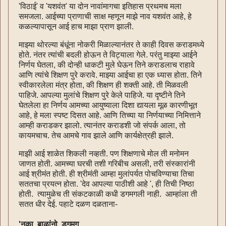
'विठाई' व 'यशवंत' या दोन नावांमागचा इतिहास प्रथमच मला
समजला. आईच्या प्राणाची साक्ष म्हणून माझे नाव यशवंत आहे, हे
कळल्यापासून आई हाच माझा प्राण झाली.
माझ्या थोरल्या बंधूंना नोकरी मिळाल्यानंतर ते काही दिवस कराडमध्ये
होते. नंतर त्यांची बदली होऊन ते विट्याला गेले. परंतु माझ्या आईने
निर्णय घेतला, की दोन्ही धाकटी मुले घेऊन तिने कराडलाच राहावे
आणि त्यांचे शिक्षण पुरे करावे. माझ्या आईचा हा एक ध्यास होता. तिने
स्वीकारलेला मंत्र होता, की शिक्षण ही शक्ती आहे. ती मिळवली
पाहिजे. आपल्या मुलांचे शिक्षण पुरे केले पाहिजे. या दृष्टीने तिने
घेतलेला हा निर्णय आमच्या आयुष्याला दिशा द्यायला मूळ कारणीभूत
आहे, हे मला स्पष्ट दिसत आहे. आणि तिच्या या निर्णयाच्या निमित्ताने
आम्ही कराडकर झालो. त्यानंतर कराडशी जो संपर्क आला, तो
कायमचाच. तेच आमचे गाव झाले आणि कार्यक्षेत्रही झाले.
माझी आई शाळेत शिकली नव्हती. पण शिक्षणाचे मोल ती मनोमन
जाणत होती. आमच्या घरची तशी गरिबीच असली, तरी संस्कारांनी
आई श्रीमंत होती. ही श्रीमंती आम्हा मुलांपर्यत पोचविण्याचा तिचा
सततचा प्रयत्न होता. 'देव आपल्या पाठीशी आहे ', ही तिची निष्ठा
होती. त्यामुळेच ती संकटकाळी कधी डगमगली नाही. आम्हांला ती
सतत धीर देई. पहाटे दळण दळताना-
'नका, बाळांनो, डगमगू