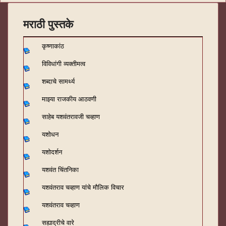
मराठी पुस्तके
कृष्णाकांठ
विविधांगी व्यक्तीमत्व
शब्दाचे सामर्थ्य
माझ्या राजकीय आठवणी
साहेब यशवंतरावजी चव्हाण
यशोधन
यशोदर्शन
यशवंत चिंतनिका
यशवंतराव चव्हाण यांचे मौलिक विचार
यशवंतराव चव्हाण
सह्याद्रीचे वारे