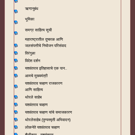
ऋणानुबंध
भूमिका
समग्र साहित्य सूची
महाराष्ट्रातील दुष्काळ आणि
जलसंपत्तीचे नियोजन परिसंवाद
विरंगुळा
विदेश दर्शन
यशवंतराव
इतिहासाचे एक पान..
आमचे मुख्यमंत्री
यशवंतराव चव्हाण राजकारण
आणि साहित्य
थोरले साहेब
यशवंतराव चव्हाण
यशवंतराव चव्हाण यांचे समाजकारण
थोरलेसाहेब (पुण्यस्मृती अभिवादन)
लोकनेते यशवंतराव चव्हाण
शैलीकार - यशवंतराव