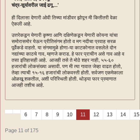
चंद्र-सूर्यावरील जाई ढगू....'
ही दिलासा देणारी ओवी तिच्या मांडीवर झोपून मी कितीतरी वेळा
ऐकली आहे.
उत्तरेकडून येणारी कृष्णा आणि दक्षिणेकडून येणारी कोयना यांचा
समोरासमोर येऊन प्रीतिसंगम होतो व मग नदीचा प्रवाह सरळ
पूर्वेकडे वाहतो. या संगमामुळे होणा-या काटकोनात वसलेले दोन
नद्यांच्या काठचे गाव, म्हणजे कराड. हे फार प्राचीन असे गाव आहे व
तसा इतिहासही आहे. आजही तसे ते मोठे शहर नाही, ५५-६०
हजारांची लोकसंख्या असावी. पण मी त्या गावात जेव्हा वाढत होतो,
तेव्हा त्याची १५-१६ हजारांची लोकवस्ती होती. सर्वजण एकमेकाला
ओळखू शकतील, अशी परिस्थिती होती. थोड्या फार प्रमाणात
आजही तशीच आहे.
6
7
8
9
10
11
12
13
14
15
Page 11 of 175