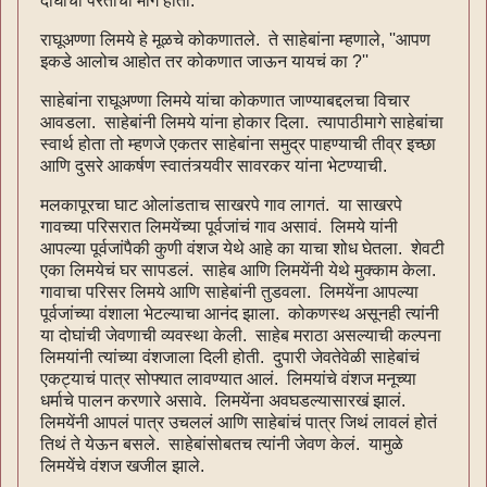
दोघांचा परतीचा मार्ग होता.
राघूअण्णा लिमये हे मूळचे कोकणातले. ते साहेबांना म्हणाले, ''आपण
इकडे आलोच आहोत तर कोकणात जाऊन यायचं का ?''
साहेबांना राघूअण्णा लिमये यांचा कोकणात जाण्याबद्दलचा विचार
आवडला. साहेबांनी लिमये यांना होकार दिला. त्यापाठीमागे साहेबांचा
स्वार्थ होता तो म्हणजे एकतर साहेबांना समुद्र पाहण्याची तीव्र इच्छा
आणि दुसरे आकर्षण स्वातंत्र्यवीर सावरकर यांना भेटण्याची.
मलकापूरचा घाट ओलांडताच साखरपे गाव लागतं. या साखरपे
गावच्या परिसरात लिमयेंच्या पूर्वजांचं गाव असावं. लिमये यांनी
आपल्या पूर्वजांपैकी कुणी वंशज येथे आहे का याचा शोध घेतला. शेवटी
एका लिमयेचं घर सापडलं. साहेब आणि लिमयेंनी येथे मुक्काम केला.
गावाचा परिसर लिमये आणि साहेबांनी तुडवला. लिमयेंना आपल्या
पूर्वजांच्या वंशाला भेटल्याचा आनंद झाला. कोकणस्थ असूनही त्यांनी
या दोघांची जेवणाची व्यवस्था केली. साहेब मराठा असल्याची कल्पना
लिमयांनी त्यांच्या वंशजाला दिली होती. दुपारी जेवतेवेळी साहेबांचं
एकट्याचं पात्र सोफ्यात लावण्यात आलं. लिमयांचे वंशज मनूच्या
धर्माचे पालन करणारे असावे. लिमयेंना अवघडल्यासारखं झालं.
लिमयेंनी आपलं पात्र उचललं आणि साहेबांचं पात्र जिथं लावलं होतं
तिथं ते येऊन बसले. साहेबांसोबतच त्यांनी जेवण केलं. यामुळे
लिमयेंचे वंशज खजील झाले.