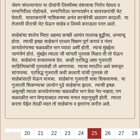
जेवण संपल्यानंतर या दोघांनी लिमयेंच्या वंशजाचा निरोप घेतला व
रत्‍नागिरीला पोहोचले. रत्‍नागिरीला सागरदर्शन व सावरकरांची भेट
घेतली. सावरकरांनी नाशिकच्या अनंत कान्हेरेची आठवण काढली. या
तेजस्वी वीराची भेट घेऊन साहेब व लिमये कराडला परत आले.
साहेबांचा शालेय मित्र अहमद कच्छी अत्यंत तल्लख बुद्धीचा, अभ्यासू
होता. त्याची इच्छा साहेबानं प्रथम शिक्षण पूर्ण करावं व नंतर
कायदेभंगाच्या चळवळीत भाग घ्यावा अशी होती. त्याचं मुंबईला
जाणंयेणं होतं. मुंबईत त्याला जी चांगली पुस्तकं मिळत ती तो घेऊन
येत. साहेबांना वाचावयास देत. काही प्रसिद्ध अशा गुजराती
साहित्यिकांची पुस्तकंही तो आणायचा. त्याचा मराठीत अर्थ समजून
सांगायचा. प्रसिद्ध गुजराती कवी कलापी यांची पुस्तकं तो
साहेबांसाठी घेऊन यायचा. साहेबांना गुजराती भाषा शिकवायचा. या
गुजराती शिकण्याचा उपयोग पुढे साहेबांना झाला. त्याची इच्छा
असूनही त्याला कायदेभंगाच्या चळवळीत भाग घेता नेत नव्हता; पण
चळवळीत भाग घेणार्‍याबद्दल त्याच्या मनात सहानुभूती होती. त्याला
करता येईल तेवढी मदत तो साहेबांना व इतरांना करीत असे.
20
21
22
23
24
25
26
27
28