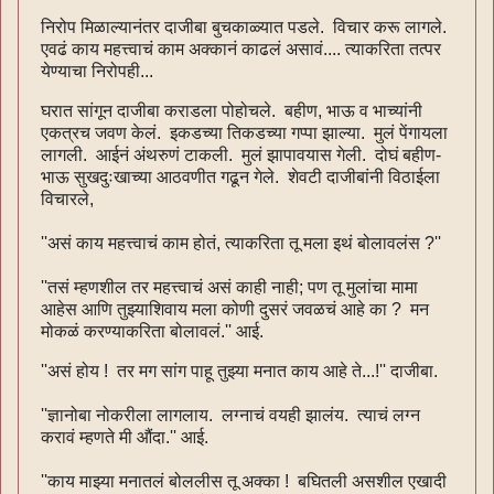
निरोप मिळाल्यानंतर दाजीबा बुचकाळ्यात पडले. विचार करू लागले.
एवढं काय महत्त्वाचं काम अक्कानं काढलं असावं.... त्याकरिता तत्पर
येण्याचा निरोपही...
घरात सांगून दाजीबा कराडला पोहोचले. बहीण, भाऊ व भाच्यांनी
एकत्रच जवण केलं. इकडच्या तिकडच्या गप्पा झाल्या. मुलं पेंगायला
लागली. आईनं अंथरुणं टाकली. मुलं झापावयास गेली. दोघं बहीण-
भाऊ सुखदुःखाच्या आठवणीत गढून गेले. शेवटी दाजीबांनी विठाईला
विचारले,
''असं काय महत्त्वाचं काम होतं, त्याकरिता तू मला इथं बोलावलंस ?''
''तसं म्हणशील तर महत्त्वाचं असं काही नाही; पण तू मुलांचा मामा
आहेस आणि तुझ्याशिवाय मला कोणी दुसरं जवळचं आहे का ? मन
मोकळं करण्याकरिता बोलावलं.'' आई.
''असं होय ! तर मग सांग पाहू तुझ्या मनात काय आहे ते...!'' दाजीबा.
''ज्ञानोबा नोकरीला लागलाय. लग्नाचं वयही झालंय. त्याचं लग्न
करावं म्हणते मी औंदा.'' आई.
''काय माझ्या मनातलं बोललीस तू अक्का ! बघितली असशील एखादी