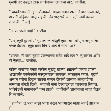
मुलगी तर उडवून टाकू ज्ञानोबाच्या लग्नाचा बार.'' दाजीबा.
''त्याकरिताच मी तुला बोलावलं. माझ्या मनात असा विचार आला की,
आपली वहिवाट चालू राहावी. देवराष्ट्राची वाट जुनी-नवी करून
टाकावी...'' आई.
''मी समजलो नाही.'' दाजीबा.
''अरं, तुझी मुलगी सोनू आता न्हातीधुती झालीया. मी सून म्हणून तिला
पसंत केलंय. तुझा काय विचार आहे ते सांग.'' आई.
''अक्का, मी काय तुझ्या ऐकण्याच्या बाहेर आहे व्हय ? तू सांगावं आणि
मी ऐकावं...'' दाजीबा.
बहीण-भावांच्या मनात मागील सुखदुःखाच्या आठवणी जाग्या झाल्या.
आतापर्यंत एकमेकांनी एकदुसर्‍याला सावरलं, सांळाळून घेतलं. पुढंही
असाच घरोबा टिकून राहावा म्हणून दोघांनी ज्ञानोबा-सोनूबाईच्या
लग्नाला संमती दिली. सकाळी मामा देवराष्ट्राला जावयास निघाले.
भाचेमंडळी मामाभोवती जमा झाली. दाजीबांनी ज्ञानोबाला जवळ घेतलं
नि म्हणाले,
'' ज्ञानोबा, तू आता माझा भाचा नसून आजपासून माझा जावई झालास
!''