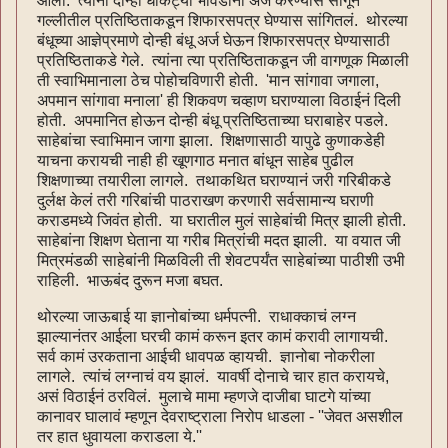
आला. त्यांनी दोन्ही धाकट्या भावंडांना अर्ज करण्यास सांगून
गल्लीतील प्रतिष्ठिताकडून शिफारसपत्र घेण्यास सांगितलं. थोरल्या
बंधूच्या आज्ञेप्रमाणे दोन्ही बंधू अर्ज घेऊन शिफारसपत्र घेण्यासाठी
प्रतिष्ठिताकडे गेले. त्यांना त्या प्रतिष्ठिताकडून जी वागणूक मिळाली
ती स्वाभिमानाला ठेच पोहोचविणारी होती. 'मान सांगावा जगाला,
अपमान सांगावा मनाला' ही शिकवण चव्हाण घराण्याला विठाईनं दिली
होती. अपमानित होऊन दोन्ही बंधू प्रतिष्ठिताच्या घराबाहेर पडले.
साहेबांचा स्वाभिमान जागा झाला. शिक्षणासाठी यापुढे कुणाकडेही
याचना करायची नाही ही खूणगाठ मनात बांधून साहेब पुढील
शिक्षणाच्या तयारीला लागले. तथाकथित घराण्यानं जरी गरिबीकडे
दुर्लक्ष केलं तरी गरिबांची पाठराखण करणारी सर्वसामान्य घराणी
कराडमध्ये जिवंत होती. या घरातील मुलं साहेबांची मित्र झाली होती.
साहेबांना शिक्षण घेताना या गरीब मित्रांची मदत झाली. या वयात जी
मित्रमंडळी साहेबांनी मिळविली ती शेवटपर्यंत साहेबांच्या पाठीशी उभी
राहिली. भाऊबंद दुरून मजा बघत.
थोरल्या जाऊबाई या ज्ञानोबांच्या धर्मपत्‍नी. राधाक्काचं लग्न
झाल्यानंतर आईला घरची कामं करून इतर कामं करावी लागायची.
सर्व कामं उरकताना आईची धावपळ व्हायची. ज्ञानोबा नोकरीला
लागले. त्यांचं लग्नाचं वय झालं. यावर्षी दोनाचे चार हात करायचे,
असं विठाईनं ठरविलं. मुलाचे मामा म्हणजे दाजीबा घाटगे यांच्या
कानावर घालावं म्हणून देवराष्ट्राला निरोप धाडला - ''जेवत असशील
तर हात धुवायला कराडला ये.''