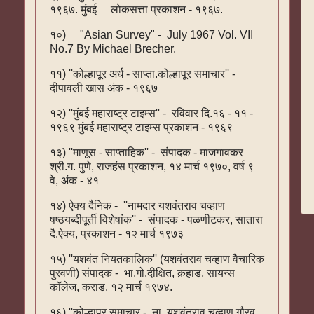
१९६७. मुंबई लोकसत्ता प्रकाशन - १९६७.
१०) "Asian Survey" - July 1967 Vol. VII
No.7 By Michael Brecher.
११) ''कोल्हापूर अर्ध - साप्ता.कोल्हापूर समाचार'' -
दीपावली खास अंक - १९६७
१२) ''मुंबई महाराष्ट्र टाइम्स'' - रविवार दि.१६ - ११ -
१९६९ मुंबई महाराष्ट्र टाइम्स प्रकाशन - १९६९
१३) ''माणूस - साप्ताहिक'' - संपादक - माजगावकर
श्री.ग. पुणे, राजहंस प्रकाशन, १४ मार्च १९७०, वर्ष ९
वे, अंक - ४१
१४) ऐक्य दैनिक - ''नामदार यशवंतराव चव्हाण
षष्ठयब्दीपूर्ती विशेषांक'' - संपादक - पळणीटकर, सातारा
दै.ऐक्य, प्रकाशन - १२ मार्च १९७३
१५) ''यशवंत नियतकालिक'' (यशवंतराव चव्हाण वैचारिक
पुरवणी) संपादक - भा.गो.दीक्षित, कर्‍हाड, सायन्स
कॉलेज, कराड. १२ मार्च १९७४.
१६) ''कोल्हापूर समाचार - ना. यशवंतराव चव्हाण गौरव