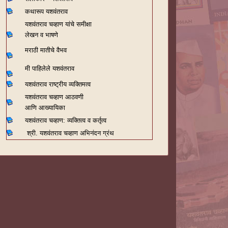
कथारूप यशवंतराव
यशवंतराव चव्हाण यांचे समीक्षा
लेखन व भाषणे
मराठी मातीचे वैभव
मी पाहिलेले यशवंतराव
यशवंतराव राष्ट्रीय व्यक्तिमत्व
यशवंतराव चव्हाण आठवणी
आणि आख्यायिका
यशवंतराव चव्हाण: व्यक्तित्व व कर्तृत्व
श्री. यशवंतराव चव्हाण अभिनंदन ग्रंथ