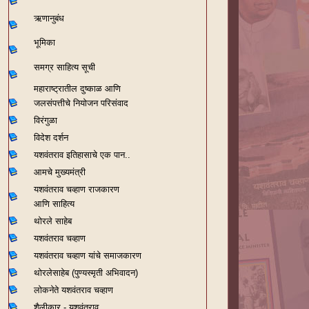
ऋणानुबंध
भूमिका
समग्र साहित्य सूची
महाराष्ट्रातील दुष्काळ आणि
जलसंपत्तीचे नियोजन परिसंवाद
विरंगुळा
विदेश दर्शन
यशवंतराव
इतिहासाचे एक पान..
आमचे मुख्यमंत्री
यशवंतराव चव्हाण राजकारण
आणि साहित्य
थोरले साहेब
यशवंतराव चव्हाण
यशवंतराव चव्हाण यांचे समाजकारण
थोरलेसाहेब (पुण्यस्मृती अभिवादन)
लोकनेते यशवंतराव चव्हाण
शैलीकार - यशवंतराव