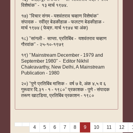
विशेषांक'' - १३ मार्च १९७४.
१७) ''विचार संगम - यशवंतराव चव्हाण विशेषांक''
संपादक - रवींद्र बेडकीहाळ - फलटण बेडकीहाळ -
मार्च १९७४ ( फेब्रु. मार्च १९७४ चा अंक)
१८) ''सांगली - साप्ता. प्रतिबिंब - यशवंतराव चव्हाण
गौरवांक'' - २५-१०-१९७९
१९) ’’Mainstream December - 1979 and
September 1980" - Editor Nikhil
Chakravarthy, New Delhi, A Mainstream
Publication - 1980
२०) ''पुणे प्रतिबिंब मासिक - वर्ष ७ वे, अंक ४,५ व ६
गुरूवार दि.३१ - १ - १९८०'' प्रकाशक - पुणे - संपादक
तरूण खाटडिया, प्रतिबिंब प्रकाशन - १९८०
4
5
6
7
8
9
10
11
12