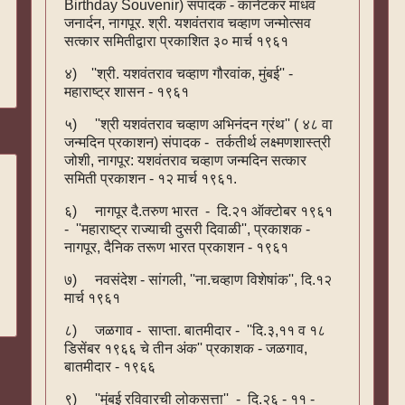
Birthday Souvenir) संपादक - कानेटकर माधव
जनार्दन, नागपूर. श्री. यशवंतराव चव्हाण जन्मोत्सव
सत्कार समितीद्वारा प्रकाशित ३० मार्च १९६१
४) ''श्री. यशवंतराव चव्हाण गौरवांक, मुंबई'' -
महाराष्ट्र शासन - १९६१
५) ''श्री यशवंतराव चव्हाण अभिनंदन ग्रंथ'' ( ४८ वा
जन्मदिन प्रकाशन) संपादक - तर्कतीर्थ लक्ष्मणशास्त्री
जोशी, नागपूर: यशवंतराव चव्हाण जन्मदिन सत्कार
समिती प्रकाशन - १२ मार्च १९६१.
६) नागपूर दै.तरुण भारत - दि.२१ ऑक्टोबर १९६१
- ''महाराष्ट्र राज्याची दुसरी दिवाळी'', प्रकाशक -
नागपूर, दैनिक तरूण भारत प्रकाशन - १९६१
७) नवसंदेश - सांगली, ''ना.चव्हाण विशेषांक'', दि.१२
मार्च १९६१
८) जळगाव - साप्ता. बातमीदार - ''दि.३,११ व १८
डिसेंबर १९६६ चे तीन अंक'' प्रकाशक - जळगाव,
बातमीदार - १९६६
९) ''मुंबई रविवारची लोकसत्ता'' - दि.२६ - ११ -