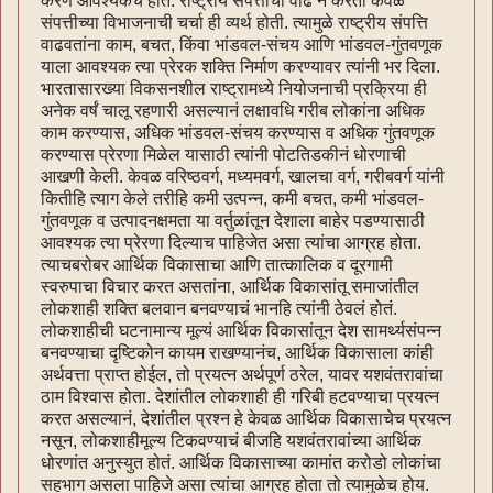
करणं आवश्यकच होतं. राष्ट्रीय संपत्तीची वाढ न करतां केवळ
संपत्तीच्या विभाजनाची चर्चा ही व्यर्थ होती. त्यामुळे राष्ट्रीय संपत्ति
वाढवतांना काम, बचत, किंवा भांडवल-संचय आणि भांडवल-गुंतवणूक
याला आवश्यक त्या प्रेरक शक्ति निर्माण करण्यावर त्यांनी भर दिला.
भारतासारख्या विकसनशील राष्ट्रामध्ये नियोजनाची प्रक्रिया ही
अनेक वर्षं चालू रहणारी असल्यानं लक्षावधि गरीब लोकांना अधिक
काम करण्यास, अधिक भांडवल-संचय करण्यास व अधिक गुंतवणूक
करण्यास प्रेरणा मिळेल यासाठी त्यांनी पोटतिडकीनं धोरणाची
आखणी केली. केवळ वरिष्ठवर्ग, मध्यमवर्ग, खालचा वर्ग, गरीबवर्ग यांनी
कितीहि त्याग केले तरीहि कमी उत्पन्न, कमी बचत, कमी भांडवल-
गुंतवणूक व उत्पादनक्षमता या वर्तुळांतून देशाला बाहेर पडण्यासाठी
आवश्यक त्या प्रेरणा दिल्याच पाहिजेत असा त्यांचा आग्रह होता.
त्याचबरोबर आर्थिक विकासाचा आणि तात्कालिक व दूरगामी
स्वरुपाचा विचार करत असतांना, आर्थिक विकासांतू समाजांतील
लोकशाही शक्ति बलवान बनवण्याचं भानहि त्यांनी ठेवलं होतं.
लोकशाहीची घटनामान्य मूल्यं आर्थिक विकासांतून देश सामर्थ्यसंपन्न
बनवण्याचा दृष्टिकोन कायम राखण्यानंच, आर्थिक विकासाला कांही
अर्थवत्ता प्राप्त होईल, तो प्रयत्न अर्थपूर्ण ठरेल, यावर यशवंतरावांचा
ठाम विश्वास होता. देशांतील लोकशाही ही गरिबी हटवण्याचा प्रयत्न
करत असल्यानं, देशांतील प्रश्न हे केवळ आर्थिक विकासाचेच प्रयत्न
नसून, लोकशाहीमूल्य टिकवण्याचं बीजहि यशवंतरावांच्या आर्थिक
धोरणांत अनुस्युत होतं. आर्थिक विकासाच्या कामांत करोडो लोकांचा
सहभाग असला पाहिजे असा त्यांचा आग्रह होता तो त्यामुळेच होय.