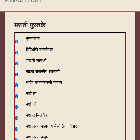
Page 331 of 341
मराठी पुस्तके
कृष्णाकांठ
विविधांगी व्यक्तीमत्व
शब्दाचे सामर्थ्य
माझ्या राजकीय आठवणी
साहेब यशवंतरावजी चव्हाण
यशोधन
यशोदर्शन
यशवंत चिंतनिका
यशवंतराव चव्हाण यांचे मौलिक विचार
यशवंतराव चव्हाण