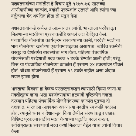
यशवतरावांच्या मनांतील हे विचार पुडे १९७५-७६ सालच्या
आणीबाणीच्या काळांत, बव्हंशी प्रत्यक्षांत उतरले आणि त्यांना ज्या
वर्तुळाचा भेद अपेक्षित होता तो घडून गेला.
यशवंतरावांकडे अर्थखातं आल्यानंतर त्यांनी, भारताला परदेशांतून
मिळणा-या मदतीच्या प्रश्नाकडेहि आपलं लक्ष केंद्रित केलं.
पंचवार्षिक योजनांचा कार्यक्रम राबवण्याच्या कामीं, परदेशी मदतीचा
भाग योजनेच्या खर्चाच्या एकपंचमांशइतका असायचा. उर्वरित रकमेची
तरतूद हा देशांतर्गत व्यवस्थेचा भाग होता. पहिल्या पंचवार्षिक
योजनेसाठी परदेशाची मदत फक्त ५ टक्के घेण्यांत आली होती; परंतु
तिस-या पंचवार्षिक योजनेच्या काळांत हें प्रमाण २४ टक्क्यांवर पोंचलं
होतं. चौथ्या योजनेसाठी हें प्रमाण १८ टक्के राहील असा अंदाज
तयार झाला होता.
भारताचा विकास हा केवळ परराष्ट्राकडून त्यासाठी दिल्या जाणा-या
मदतींतूनच व्हावा असा यशवंतरावांचा हटवादी दृष्टिकोन नव्हता.
दरम्यान पहिल्या पंचवार्षिक योजनेनंतरच्या काळांत पुढच्या दो
दशकांत, भारताला आवश्यक असणा-या मदतीचं स्वरुपहि बदललं
होतं, त्यामुळे धनवान देशाकडून किवा तेथील संस्थांकडून एखाद्या
विशिष्ट प्रकल्पासाठीच मदत घेण्याच्या पद्धतींत बदल करून,
सर्वसंग्राहक स्वरुपाची मदत कशी मिळवतां येईल याचा त्यांनी विचार
केला.