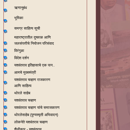
ऋणानुबंध
भूमिका
समग्र साहित्य सूची
महाराष्ट्रातील दुष्काळ आणि
जलसंपत्तीचे नियोजन परिसंवाद
विरंगुळा
विदेश दर्शन
यशवंतराव
इतिहासाचे एक पान..
आमचे मुख्यमंत्री
यशवंतराव चव्हाण राजकारण
आणि साहित्य
थोरले साहेब
यशवंतराव चव्हाण
यशवंतराव चव्हाण यांचे समाजकारण
थोरलेसाहेब (पुण्यस्मृती अभिवादन)
लोकनेते यशवंतराव चव्हाण
शैलीकार - यशवंतराव