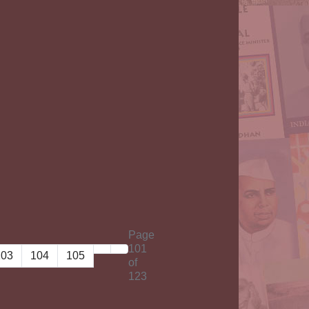
Page
101
103
104
105
of
123