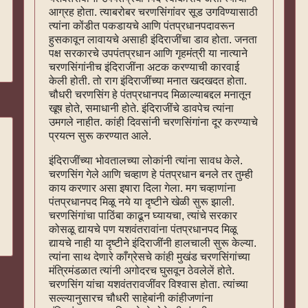
आग्रह होता. त्याबरोबर चरणसिंगांवर सूड उगविण्यासाठी
त्यांना कोंडीत पकडायचे आणि पंतप्रधानपदावरून
हुसकावून लावायचे असाही इंदिराजींचा डाव होता. जनता
पक्ष सरकारचे उपपंतप्रधान आणि गृहमंत्री या नात्याने
चरणसिंगांनीच इंदिराजींना अटक करण्याची कारवाई
केली होती. तो राग इंदिराजींच्या मनात खदखदत होता.
चौधरी चरणसिंग हे पंतप्रधानपद मिळाल्याबद्दल मनातून
खूष होते, समाधानी होते. इंदिराजींचे डावपेच त्यांना
उमगले नाहीत. कांही दिवसांनी चरणसिंगांना दूर करण्याचे
प्रयत्‍न सुरू करण्यात आले.
इंदिराजींच्या भोवतालच्या लोकांनी त्यांना सावध केले.
चरणसिंग गेले आणि चव्हाण हे पंतप्रधान बनले तर तुम्ही
काय करणार असा इषारा दिला गेला. मग चव्हाणांना
पंतप्रधानपद मिळू नये या दृष्टीने खेळी सुरू झाली.
चरणसिंगांचा पाठिंबा काढून घ्यायचा, त्यांचे सरकार
कोसळू द्यायचे पण यशवंतरावांना पंतप्रधानपद मिळू
द्यायचे नाही या दृष्टीने इंदिराजींनी हालचाली सुरू केल्या.
त्यांना साथ देणारे काँग्रेसचे कांही मुखंड चरणसिंगांच्या
मंत्रिमंडळात त्यांनी अगोदरच घुसवून ठेवलेलें होते.
चरणसिंग यांचा यशवंतरावजींवर विश्वास होता. त्यांच्या
सल्ल्यानुसारच चौधरी साहेबांनी कांहीजणांना