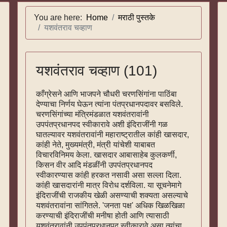
You are here:
Home
मराठी पुस्तके
यशवंतराव चव्हाण
यशवंतराव चव्हाण (101)
काँग्रेसने आणि भाजपने चौधरी चरणसिंगांना पाठिंबा
देण्याचा निर्णय घेऊन त्यांना पंतप्रधानपदावर बसविले.
चरणसिंगांच्या मंत्रिमंडळात यशवंतरावांनी
उपपंतप्रधानपद स्वीकारावे अशी इंदिराजींनी गळ
घातल्यावर यशवंतरावांनी महाराष्ट्रातील कांही खासदार,
कांही नेते, मुख्यमंत्री, मंत्री यांचेशी याबाबत
विचारविनिमय केला. खासदार आबासाहेब कुलकर्णी,
किसन वीर आदि मंडळींनी उपपंतप्रधानपद
स्वीकारण्यास कांही हरकत नसावी असा सल्ला दिला.
कांही खासदारांनी मात्र विरोध दर्शविला. या सूचनेमागे
इंदिराजींची राजकीय खेळी असण्याची शक्यता असल्याचे
यशवंतरावांना सांगितले. 'जनता पक्ष' अधिक खिळखिळा
करण्याची इंदिराजींची मनीषा होती आणि त्यासाठी
यशवंतरावांनी उपपंतप्रधानपद स्वीकारावे असा त्यांचा