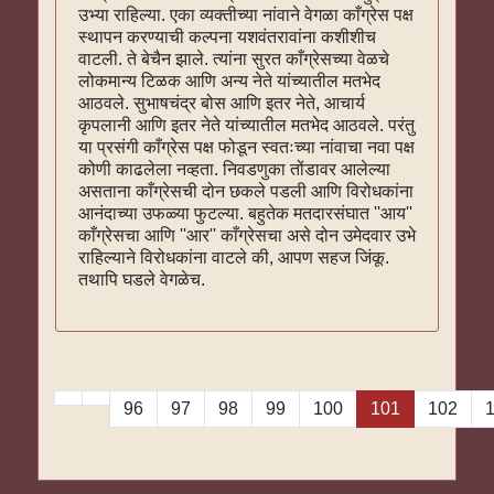
उभ्या राहिल्या. एका व्यक्तीच्या नांवाने वेगळा काँग्रेस पक्ष
स्थापन करण्याची कल्पना यशवंतरावांना कशीशीच
वाटली. ते बेचैन झाले. त्यांना सुरत काँग्रेसच्या वेळचे
लोकमान्य टिळक आणि अन्य नेते यांच्यातील मतभेद
आठवले. सुभाषचंद्र बोस आणि इतर नेते, आचार्य
कृपलानी आणि इतर नेते यांच्यातील मतभेद आठवले. परंतु
या प्रसंगी काँग्रेस पक्ष फोडून स्वतःच्या नांवाचा नवा पक्ष
कोणी काढलेला नव्हता. निवडणुका तोंडावर आलेल्या
असताना काँग्रेसची दोन छकले पडली आणि विरोधकांना
आनंदाच्या उफळ्या फुटल्या. बहुतेक मतदारसंघात ''आय''
काँग्रेसचा आणि ''आर'' काँग्रेसचा असे दोन उमेदवार उभे
राहिल्याने विरोधकांना वाटले की, आपण सहज जिंकू.
तथापि घडले वेगळेच.
96
97
98
99
100
101
102