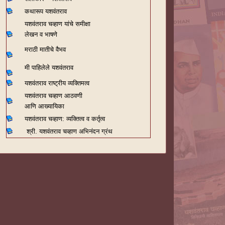
कथारूप यशवंतराव
यशवंतराव चव्हाण यांचे समीक्षा
लेखन व भाषणे
मराठी मातीचे वैभव
मी पाहिलेले यशवंतराव
यशवंतराव राष्ट्रीय व्यक्तिमत्व
यशवंतराव चव्हाण आठवणी
आणि आख्यायिका
यशवंतराव चव्हाण: व्यक्तित्व व कर्तृत्व
श्री. यशवंतराव चव्हाण अभिनंदन ग्रंथ