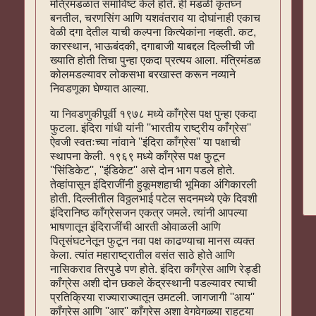
मंत्रिमंडळात समाविष्ट केले होते. ही मंडळी कृतघ्न
बनतील, चरणसिंग आणि यशवंतराव या दोघांनाही एकाच
वेळी दगा देतील याची कल्पना कित्येकांना नव्हती. कट,
कारस्थान, भाऊबंदकी, दगाबाजी याबद्दल दिल्लीची जी
ख्याति होती तिचा पुन्हा एकदा प्रत्यय आला. मंत्रिमंडळ
कोलमडल्यावर लोकसभा बरखास्त करून नव्याने
निवडणूका घेण्यात आल्या.
या निवडणुकीपूर्वी १९७८ मध्ये काँग्रेस पक्ष पुन्हा एकदा
फुटला. इंदिरा गांधी यांनी ''भारतीय राष्ट्रीय काँग्रेस''
ऐवजी स्वतःच्या नांवाने ''इंदिरा काँग्रेस'' या पक्षाची
स्थापना केली. १९६९ मध्ये काँग्रेस पक्ष फुटून
''सिंडिकेट'', ''इंडिकेट'' असे दोन भाग पडले होते.
तेव्हांपासून इंदिराजींनी हुकूमशहाची भूमिका अंगिकारली
होती. दिल्लीतील विठ्ठलभाई पटेल सदनमध्ये एके दिवशी
इंदिरानिष्ठ काँग्रेसजन एकत्र जमले. त्यांनी आपल्या
भाषणातून इंदिराजींची आरती ओवाळली आणि
पितृसंघटनेतून फुटून नवा पक्ष काढण्याचा मानस व्यक्त
केला. त्यांत महाराष्ट्रातील वसंत साठे होते आणि
नासिकराव तिरपुडे पण होते. इंदिरा काँग्रेस आणि रेड्डी
काँग्रेस अशी दोन छकले केंद्रस्थानी पडल्यावर त्याची
प्रतिक्रिया राज्याराज्यातून उमटली. जागजागी ''आय''
काँग्रेस आणि ''आर'' काँग्रेस अशा वेगवेगळ्या राहुट्या