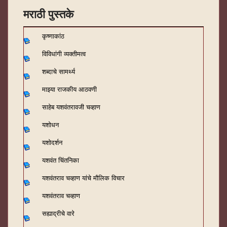
मराठी पुस्तके
कृष्णाकांठ
विविधांगी व्यक्तीमत्व
शब्दाचे सामर्थ्य
माझ्या राजकीय आठवणी
साहेब यशवंतरावजी चव्हाण
यशोधन
यशोदर्शन
यशवंत चिंतनिका
यशवंतराव चव्हाण यांचे मौलिक विचार
यशवंतराव चव्हाण
सह्याद्रीचे वारे