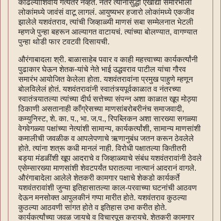
काढल्याशिवाय गत्यंतर नव्हतं. नंतर त्यांनासुद्धा एखाद्या समारंभाला
लोकांमध्ये जावंसं वाटू लागलं. आयुष्यभर हजारो लोकांमध्ये एकजीव
झालेले यशवंतराव, त्यांची जिव्हाळ्यी माणसं सबा सम्मेलनात भेटली
म्हणजे पुन्हा बहरून आल्यागत वाटायचं. त्यांच्या बोलण्यात, वागण्यात
पुन्हा थोडी फार टवटवी दिसायची.
औरंगाबादला श्री. बाळासाहेब पवार व काही महत्त्वाच्या कार्यकर्त्यांनी
पुढाकार घेऊन शेतक-यांचे नेते भाई उद्धवराव पाटील यांचा गौरव
समारंभ आयोजित केलेला होता. यशवंतरावांना प्रमुख पाहुणे म्हणून
बोलविलेलं होतं. यशवंतरावांनी स्वातंत्र्यपूर्वकाळात व नंतरच्या
स्वातंत्र्यातल्या त्यांच्या दीर्घ सत्तेच्या संपन्न अशा काळात खूप मोठ्या
ठिकाणी असतानाही काँग्रेसच्या माणसांबरोबरीनंच समाजवादी,
कम्युनिस्ट, शे. का. प., भा. ज.प., रिपब्लिकन अशा सारख्या सगळ्या
वेगवेगळ्या पक्षांच्या नेत्यांशी सामान्य, कार्यकर्त्यांशी, सामान्य माणसांशी
कमालीची जवळीक व आपलेपणाचे ऋणानुबंध जतन करून ठेवलेले
होते. त्यांना शत्रू कधी मानलं नाही. विरोधी पक्षातल्या कितीतरी
बड्या मंडळींशी खूप आदराचे व जिव्हाळ्याचे संबंध यशवंतरावांनी ठेवले
एसेम्सारख्या माणसांशी शेवटपर्यंत घरातल्या नात्यानं आदरानं वागले.
औरंगाबादेला आलेले शेतकरी कामगार पक्षाचे शेकडो कार्यकर्ते
यशवंतरावांशी जुन्या इतिहासातल्या काल-परवाच्या घटनांची आठवण
देऊन मनसोक्त आपुलकीनं गप्पा मारीत होते. यशवंतराव कुठल्या
कुठल्या आठवणी सांगत होते व इतिहास उभा करीत होते.
कार्यकर्त्यांच्या जवळ जायचे व विचारपूस करायचे. शेतकरी कामगार