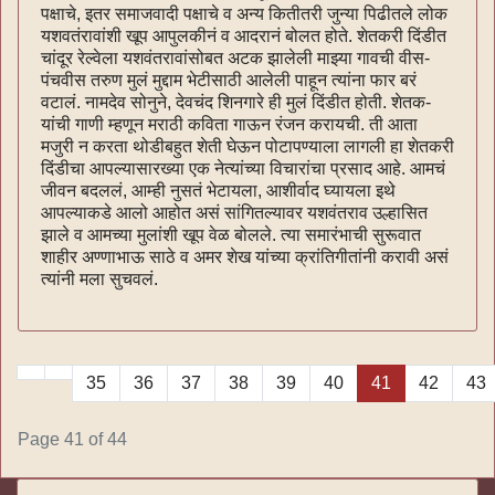
पक्षाचे, इतर समाजवादी पक्षाचे व अन्य कितीतरी जुन्या पिढीतले लोक
यशवतंरावांशी खूप आपुलकीनं व आदरानं बोलत होते. शेतकरी दिंडीत
चांदूर रेल्वेला यशवंतरावांसोबत अटक झालेली माझ्या गावची वीस-
पंचवीस तरुण मुलं मुद्दाम भेटीसाठी आलेली पाहून त्यांना फार बरं
वटालं. नामदेव सोनुने, देवचंद शिनगारे ही मुलं दिंडीत होती. शेतक-
यांची गाणी म्हणून मराठी कविता गाऊन रंजन करायची. ती आता
मजुरी न करता थोडीबहुत शेती घेऊन पोटापण्याला लागली हा शेतकरी
दिंडीचा आपल्यासारख्या एक नेत्यांच्या विचारांचा प्रसाद आहे. आमचं
जीवन बदललं, आम्ही नुसतं भेटायला, आशीर्वाद घ्यायला इथे
आपल्याकडे आलो आहोत असं सांगितल्यावर यशवंतराव उल्हासित
झाले व आमच्या मुलांशी खूप वेळ बोलले. त्या समारंभाची सुरूवात
शाहीर अण्णाभाऊ साठे व अमर शेख यांच्या क्रांतिगीतांनी करावी असं
त्यांनी मला सुचवलं.
35
36
37
38
39
40
41
42
43
Page 41 of 44