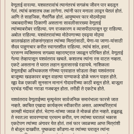
वेणूताई वारल्या. यशवतरावांचं त्यानंतरचं सगळंच जीवन पार बदलून
गेलं. त्यांचं कशातच लक्ष लागेना. त्यांनी फार मनाला लावून घेतलं होतं.
आणि ते साहजिक, नैसर्गिक होतं. आयुष्यभर फार मोठमोठ्या
जबाबदारीच्या ठिकाणी असताना सावलीसारख्या वेणूताई
त्यांच्याबरोबर राहिल्या. पण राजकारण व व्यासपीठापासून दूर राहिल्या.
अबोल राहिल्या. यशवंतरावांच्या मोठेपणाच्या एवढ्या मोठ्या
कालखंडात लोकसंग्रहात त्यांच्या मित्रांसाठी, येणा-या जाणा-यांसाठी
सैदव पाहूणचार करीत स्वागतशील राहिल्या. त्यांचं शांत, हसरं,
प्रसन्न व्यक्तिमत्त्व सगळ्या महाराष्ट्रात जवळून परिचित होतं. वेणूताई
गेल्या तेव्हापासून यशवंतराव खचले. कशातच त्यांना रस वाटत नव्हता.
एकटे असताना ते घरात लहान मुलासारखे रडायचे. नाशिकला
वेणूताईंचा अस्थिकलश गंगेच्या प्रवाहात सोडला तेव्हा यशवंतराव
बाजूच्या खडकावर बसून वाहत्या पाण्याकडे डोळे भरून पाहत होते.
खूप वेळ एकाकी सुनसान मानानं गोदावरीच्या काठी बसून होते. बाजूला
प्रचंड गर्दीचा गराडा गजबजून होता. तरीही ते एकटेच होते.
यशवंतराव वेणूताईच्या मृत्यूनंतर सार्वजनिक समारंभाला फारसे जात
नव्हते. क्वचित एखादा कार्यक्रम स्वीकारीत असत. आत्मचरित्राचं
कामही मंदावलं होतं. भेटणा-यांच्या जवळ ते मोकळं होत नव्हते. हळूहळू
ते स्वत:ला सावरण्याचा प्रयत्न करीत, पण त्यांच्या घरातलं भकास
एकटेपण त्यांच्या अंगावर येत होतं. तसं फार जवळच्या आप्त मित्रांशी
ते बोलून दाखवीत. पुष्कळदा कोंडणा-या त्यांच्या घरातून त्यांना