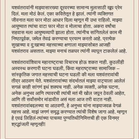
यशवंतरावांनी माझ्यासारख्या दूरवरच्या सामान्य मुलासाठी खूप प्रेम
दिलं. मला मोठं केलं. एका कवितेतून हे झालं. त्यांनी व्यक्तिगत
जीवनात मला फार मोठा आधार दिला म्हणून मी उभा राहिलो. माझ्या
आयुष्यात त्यांचा वाटा फार मोठा व मोलाचा होता. अकरा वर्षांचा
सहवास मला आयुष्यव्यापी झाला होता. त्यांनीच सांगितलेलं काम मी
निष्ठापूर्वक, जमेल तेवढं करण्याचा प्रयत्न करतो आहे. प्रत्येक
सुखाच्या व दु:खाच्या महत्त्वाच्या क्षणाला माझ्यासोबत आजही
यशवंतराव असतात. माझ्या मनाचं तळघर त्यांनी व्यापून टाकलेलं आहे.
यशवंतरावांशिवाय महाराष्ट्राचा विचारच होऊ शकत नाही. कुठलीही
अस्वस्थ करणारी घटना घडली, किंवा महराष्ट्राच्या सामाजिक –
सांस्कृतिक जगात महत्त्वाची घटना घडली की मला यशवंतरावांची
तीव्र आठवण येते. यशवंतरावांच्या संदर्भातलं माझ्या वाट्याला आलेलं
सगळं काही सांगणं इथं शक्यच नाही. अनेक व्यक्ती, अनेक घटना,
अनेक अनुभव आणि त्यावरची त्यांची मतं मी खोल जपून ठेवली आहेत,
आणि ती सर्वांसमोर मांडावीत असं मला आज तरी वाटत नाही.
यशवंतरावांबद्दलच्या या आठवणी, हे अनुभव यांना माझ्याजवळ वेगळं
महत्त्व आहे. माझं जगणं समृद्ध करण्यात त्यांची विशेष जागा आहे. म्हणून
हे एवढं लिहिलं-त्यांच्या पाचव्या पुण्यतिथीनिमित्तची ही एक विनम्र
श्रद्धांजली म्हणूनही!