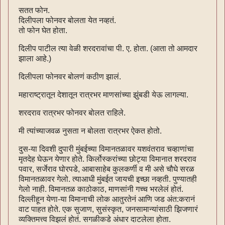
सतत फोन.
दिलीपला फोनवर बोलता येत नव्हतं.
तो फोन घेत होता.
दिलीप पाटील त्या वेळी शरदरावांचा पी. ए. होता. (आता तो आमदार
झाला आहे.)
दिलीपला फोनवर बोलणं कठीण झालं.
महाराष्ट्रातून देशातून रात्रभर माणसांच्या झुंबडी येऊ लागल्या.
शरदराव रात्रभर फोनवर बोलत राहिले.
मी त्यांच्याजवळ नुसता न बोलता रात्रभर ऐकत होतो.
दुस-या दिवशी दुपारी मुंबईच्या विमानतळावर यशवंतराव चव्हाणांचा
मृतदेह घेऊन येणार होते. किर्लोस्करांच्या छोट्या विमानात शरदराव
पवार, सर्जेराव घोरपडे, आबासाहेब कुलकर्णी व मी असे चौघे सरळ
विमानतळावर गेलो. त्याआधी मुंबईत जायची इच्छा नव्हती. पुण्यातही
गेलो नाही. विमानतळ काठोकाठ, माणसांनी गच्च भरलेलं होतं.
दिल्लीहून येणा-या विमानाची लोक आतुरतेनं आणि जड अंत:करानं
वाट पाहत होते. एक सुजाण, सुसंस्कृत, जनसामान्यांसाठी झिजणारं
व्यक्तिमत्त्व विझलं होतं. सगळीकडे अंधार दाटलेला होता.