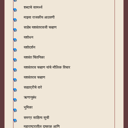
शब्दाचे सामर्थ्य
माझ्या राजकीय आठवणी
साहेब यशवंतरावजी चव्हाण
यशोधन
यशोदर्शन
यशवंत चिंतनिका
यशवंतराव चव्हाण यांचे मौलिक विचार
यशवंतराव चव्हाण
सह्याद्रीचे वारे
ऋणानुबंध
भूमिका
समग्र साहित्य सूची
महाराष्ट्रातील दुष्काळ आणि