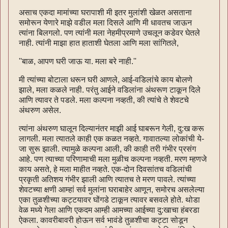
असाच एकदा मामांच्या घरापाशी मी इतर मुलांशी खेळत असताना
समोरून येणारे माझे वडील मला दिसले आणि मी धावतच जाऊन
त्यांना बिलगलो. पण त्यांनी मला नेहमीप्रमाणे उचलून कडेवर घेतले
नाही. त्यांनी माझा हात हाताशी घेतला आणि मला सांगितले,
''बाळ, आपण घरी जाऊ या. मला बरे नाही.''
मी त्यांच्या बोटाला धरून घरी आणले, आई-वडिलांचे काय बोलणे
झाले, मला कळले नाही. परंतु आईने वडिलांना अंथरूण टाकून दिले
आणि त्यावर ते पडले. मला कल्पना नव्हती, की त्यांचे ते शेवटचे
अंथरुण असेल.
त्यांना अंथरुण घालून दिल्यानंतर माझी आई घाबरून गेली, दु:ख करू
लागली. मला त्यातले काही एक कळत नव्हते. गावातल्या लोकांची ये-
जा सुरू झाली. त्यामुळे कल्पना आली, की काही तरी गंभीर प्रसंग
आहे. पण त्याच्या परिणामाची मला मुळीच कल्पना नव्हती. मरण म्हणजे
काय असते, हे मला माहीत नव्हते. एक-दोन दिवसांतच वडिलांची
प्रकृती अतिशय गंभीर झाली आणि त्यातच ते मरण पावले. त्यांच्या
शेवटच्या क्षणी आम्हां सर्व मुलांना घराबाहेर आणून, समोरच असलेल्या
एका तुळशीच्या कट्टयावर घोंगडे टाकून त्यावर बसवले होते. थोडा
वेळ मध्ये गेला आणि एकदम आम्ही आमच्या आईच्या दु:खाचा हंबरडा
ऐकला. कावरीबावरी होऊन सर्व भावंडे तुळशीचा कट्टा सोडून