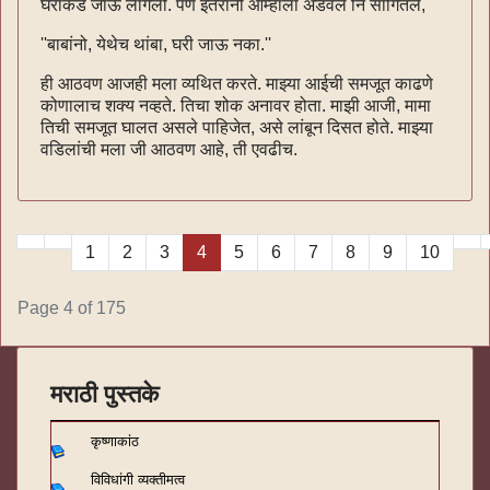
घराकडे जाऊ लागलो. पण इतरांनी आम्हांला अडवले नि सांगितले,
''बाबांनो, येथेच थांबा, घरी जाऊ नका.''
ही आठवण आजही मला व्यथित करते. माझ्या आईची समजूत काढणे
कोणालाच शक्य नव्हते. तिचा शोक अनावर होता. माझी आजी, मामा
तिची समजूत घालत असले पाहिजेत, असे लांबून दिसत होते. माझ्या
वडिलांची मला जी आठवण आहे, ती एवढीच.
1
2
3
4
5
6
7
8
9
10
Page 4 of 175
मराठी पुस्तके
कृष्णाकांठ
विविधांगी व्यक्तीमत्व