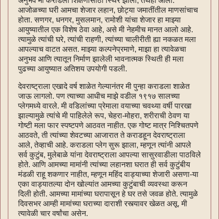
अनुभव मी कराडला शिक्षणासाठी स्थिर झालो, तेथेही आला.
आजोळच्या घरी आमचा शेजार लहान, छोट्या जमातींतील माणसांचाच
होता. सणगर, धनगर, मुसलमान, रामोशी यांचा शेजार हा माझ्या
आयुष्यातील एक विशेष ठेवा आहे, असे मी नेहमीच मानत आलो आहे.
त्यामुळे त्यांची घरे, त्यांची राहणी, त्यांच्या चालीरीती ह्या नकळत मला
आपल्याच वाटत असत. माझ्या कल्पनेप्रमाणे, माझा हा त्यावेळचा
अनुभव आणि त्यातून निर्माण झालेली भावनात्मक स्थिती ही मला
पुढच्या आयुष्यात अतिशय उपयोगी पडली.
देवराष्ट्राला एखादे वर्ष शाळेत गेल्यानंतर मी पुन्हा कराडला शाळेत
जाऊ लागलो. पण त्याच्या आधीच माझे वडील १९१७ सालच्या
प्लेगमध्ये वारले. मी वडिलांच्या प्रेमाला वयाच्या चवथ्या वर्षी पारखा
झाल्यामुळे त्यांचे मी पाहिलेले रूप, चेहरा-मोहरा, शरीराची ठेवण या
गोष्टी मला फार स्पष्टपणे आठवत नाहीत. एक गोष्ट मात्र निश्चितपणे
आठवते, ती त्यांच्या शेवटच्या आजारात ते कराडहून देवराष्ट्राला
आले, तेव्हाची आहे. कराडला प्लेग सुरू झाला, म्हणून त्यांनी आपले
सर्व कुटुंब, मुलेबाळे यांना देवराष्ट्राला आपल्या सासुरवाडीला पाठविले
होते. आणि आमच्या मामांनी त्यांच्या लहानशा घरात ही सर्व कुटुंबीय
मंडळी राहू शकणार नाहीत, म्हणून महिंद वाड्याच्या शेजारी असणा-या
एका वाड्यातल्या दोन खोल्यांत आमच्या कुटुंबाची व्यवस्था करून
दिली होती. आमच्या मामांच्या घरापासून हे घर तसे जवळ होते. त्यामुळे
दिवसभर आम्ही मामांच्या घराच्या दाराशी रस्त्यावर खेळत असू. मी
त्यावेळी चार वर्षांचा असेन.