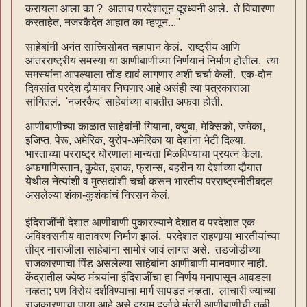
करायला आला का ? आताच परदेशातून दूरध्वनी आले. ते विचारणा
करताहेत, नजरकैदेत आहात का म्हणून...''
साहेबांनी अनंत सात्त्विसोबत चहापान केलं. राष्ट्रीय आणि
आंतरराष्ट्रीय समस्या या आणीबाणीच्या निर्णयानं निर्माण होतील. त्या
समस्यांना आपल्याला तोंड द्यावं लागणार अशी चर्चा केली. एक-दोन
दिवसांत परदेश दौर्‍यावर निघणार आहे असंही त्या पत्रकाराला
सांगितलं. 'नजरकैद' साहेबांच्या बाबतीत अफवा होती.
आणीबाणीच्या काळात साहेबांनी गियाना, क्युबा, मेक्सिको, जमेका,
इजिप्‍त, पेरू, अमेरिक, युरोप-अमेरिका या देशांना भेटी दिल्या.
भारताच्या परराष्ट्र धोरणाला मान्यता मिळविण्याचा प्रयत्‍न केला.
अफगाणिस्तान, कुवेत, इराक, फ्रान्स, बहरीन या देशांच्या दौर्‍यात
येथील नेत्यांशी व मुत्सद्यांशी चर्चा करून भारतीय परराष्ट्रनीतीबद्दल
असलेल्या शंका-कुशंकांचं निरसन केलं.
इंदिराजींनी देशात आणीबाणी पुकारल्याने देशात व परदेशात एक
अविश्वसनीय वातावरण निर्माण झालं. परदेशात राहणार्‍या भारतीयांच्या
तीव्र नाराजीला साहेबांना सामोरं जावं लागत असे. तडजोडीच्या
राजकारणाचा पिंड असलेल्या साहेबांना आणीबाणी मानवणार नाही.
केंद्रातील ज्येष्ठ मंत्र्यांना इंदिराजींचा हा निर्णय मनापासून आवडला
नव्हता; पण विरोध दर्शविण्याचा मार्ग सापडत नव्हता. लाचारी ज्यांच्या
राजकारणाचा पाया आहे असे दुय्यम दर्जाचे मंत्री आणीबाणीची तळी