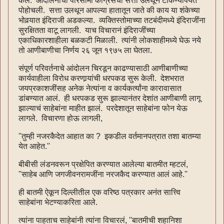
केलं. आंदोलनाची परिसीमा काँग्रेसची सत्ता उलथून टाकण्यापर्यंत
पोहोचली. सत्ता उलथून आपल्या हातातून जाते की काय या शंकेच्या
भोवर्‍यात इंदिराजी अडकल्या. व्यक्तिस्तोमाच्या तटबंदीमध्ये इंदिराजींना
सुरक्षितता वाटू लागली. याच विचारानं इंदिराजींच्या
एकाधिकारशाहीला बळकटी मिळाली. त्यांनी लोकशाहीमध्ये घेऊ नये
तो आणीबाणीचा निर्णय २६ जून १९७५ ला घेतला.
संपूर्ण परिवर्तनाचे आंदोलन चिरडून काढण्यासाठी आणीबाणीच्या
कार्यवाहीला विरोध करणार्‍यांची धरपकड सुरू केली. देशभरात
जयप्रकाशजींसह अनेक नेत्यांना व कार्यकर्त्यांना कारावासात
डांबण्यात आलं. ही धरपकड सुरू झाल्यानंतर देशांत आणीबाणी लागू
झाल्याचं साहेबांना माहीत झालं. परदेशातून साहेबांना फोन येऊ
लागले. विचारणा होऊ लागली,
''तुम्ही नजरकैदेत आहात का ? इकडील वर्तमानपत्रात तशा बातम्या
येत आहेत.''
बीबीसी लंडनवरून प्रक्षेपित करण्यात आलेल्या बातमीत म्हटलं,
''साहेब आणि जगजीवनरामजींना नरजकैद करण्यात आलं आहे.''
ही बातमी ऐकून दिल्लीतील एक वरिष्ठ पत्रकार अनंत सात्त्वि
साहेबांना भेटण्याकरिता आले.
त्यांना पाहताच साहेबांनी त्यांना विचारलं, ''बातमीची शहानिशा