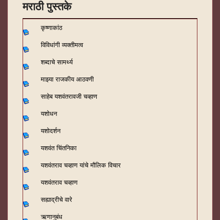
मराठी पुस्तके
कृष्णाकांठ
विविधांगी व्यक्तीमत्व
शब्दाचे सामर्थ्य
माझ्या राजकीय आठवणी
साहेब यशवंतरावजी चव्हाण
यशोधन
यशोदर्शन
यशवंत चिंतनिका
यशवंतराव चव्हाण यांचे मौलिक विचार
यशवंतराव चव्हाण
सह्याद्रीचे वारे
ऋणानुबंध