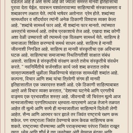
दडलेले आहे हे असे सत्य आहे की ज्याला समस्त मानवी इतिहासाचा
पुरावा देता येईल. यावरून यशवंतरावाच्या साहित्याची संस्कारक्षमता व
शब्दकारण लक्षात येते. त्यांचे भाषेवर अतोनात प्रेम होते. शब्दांच्या
सामर्थ्यांवर व सौंदर्यावर त्यांनी अनेक ठिकाणी विश्वास व्यक्त केला
आहे. "शब्दांचे सामर्थ्य फार आहे. मी शब्दांना फार मानतो. त्यांच्यात
अस्त्रांचे सामर्थ्य आहे. तसेच प्रकाशाचे तेज आहे. एखादा शब्द कोणी
अशा वेळी उच्चारतो की त्यामध्ये एक विलक्षण सामर्थ्य येते. साहित्य हे
समाजाला शिक्षित करण्याचे समर्थ साधन आहे. साहित्य हे मानवी
जीवनाशी निगडित आहे. साहित्य हा मानवी संस्कृतीचा एक अविभाज्य
घटक आहे. साहित्याचा समाजाच्या स्थितिगतीशी साक्षात संबंध
असतो. साहित्य हे संस्कृतीचे संरक्षण करते तसेच संस्कृतीचे संवर्धन
करते. " नवनिर्मितीचे सर्जनशील कार्य जसे शब्द करतात तसेच
साम्राज्यशक्ती धुळीला मिळविण्याचे संहारक सामर्थ्यही शब्दांत आहे.
कल्पना, विचार आणि शब्द यांचा त्रिवेणी संगम ही मानवी
इतिहासातील एक जबरदस्त शक्ती आहे. एके ठिकाणी साहित्याबाबत
अत्रे असे विचार व्यक्त करतात, "देशाच्या घटनेचे आणि प्रगतीचे
वाङ्मय एक प्रभावशील शस्त्र आहे. जीवनाची जी चिरंतन मूल्ये आज
मानवजातीच्या प्रगतिपथावर ध्रुवता-याप्रमाणे अटळ तेजाने तळपत
आहेत ती मूल्ये आणि सत्ये ही मानवजातीला साहित्याने दिलेली लेणी
आहेत. सैन्य आणि आरमार फार झाले तर जिवंत राष्ट्राचे रक्षण करू
शकेल. पण राष्ट्राला जिवंत ठेवण्याचे काम केवळ साहित्यच करू
शकते. राष्ट्राच्या पौरुषाच्या आणि पराक्रमाच्या परंपरा जिवंत राखून
त्याग, ध्येय आणि शौर्य हे गुण जनतेच्या अंगी येण्यास बंदुका आणि