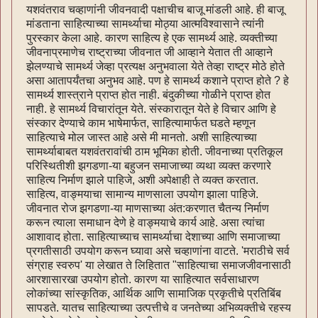
यशवंतराव चव्हाणांनी जीवनवादी पक्षाचीच बाजू मांडली आहे. ही बाजू
मांडताना साहित्याच्या सामर्थ्याचा मोठ्या आत्मविश्वासाने त्यांनी
पुरस्कार केला आहे. कारण साहित्य हे एक सामर्थ्य आहे. व्यक्तीच्या
जीवनाप्रमाणेच राष्ट्राच्या जीवनात जी आव्हाने येतात ती आव्हाने
झेलण्याचे सामर्थ्य जेव्हा प्रत्यक्ष अनुभवाला येते तेव्हा राष्ट्र मोठे होते
असा आतापर्यंतचा अनुभव आहे. पण हे सामर्थ्य कशाने प्राप्त होते ? हे
सामर्थ्य शास्त्राने प्राप्त होत नाही. बंदुकीच्या गोळीने प्राप्त होत
नाही. हे सामर्थ्य विचारांतून येते. संस्कारातून येते हे विचार आणि हे
संस्कार देण्याचे काम भाषेमार्फत, साहित्यामार्फत घडते म्हणून
साहित्याचे मोल जास्त आहे असे मी मानतो. अशी साहित्याच्या
सामर्थ्याबाबत यशवंतरावांची ठाम भूमिका होती. जीवनाच्या प्रतिकूल
परिस्थितीशी झगडणा-या बहुजन समाजाच्या व्यथा व्यक्त करणारे
साहित्य निर्माण झाले पाहिजे, अशी अपेक्षाही ते व्यक्त करतात.
साहित्य, वाङ्मयाचा सामान्य माणसाला उपयोग झाला पाहिजे.
जीवनात रोज झगडणा-या माणसाच्या अंत:करणात चैतन्य निर्माण
करून त्याला समाधान देणे हे वाङ्मयाचे कार्य आहे. असा त्यांचा
आशावाद होता. साहित्याच्याच सामर्थ्याचा देशाच्या आणि समाजाच्या
प्रगतीसाठी उपयोग करून घ्यावा असे चव्हाणांना वाटते. 'मराठीचे सर्व
संग्राह स्वरुप' या लेखात ते लिहितात "साहित्याचा समाजजीवनासाठी
आरशासारखा उपयोग होतो. कारण या साहित्यात सर्वसाधारण
लोकांच्या सांस्कृतिक, आर्थिक आणि सामाजिक प्रकृतीचे प्रतिबिंब
सापडते. यातच साहित्याच्या उत्पत्तीचे व जनतेच्या अभिव्यक्तीचे रहस्य