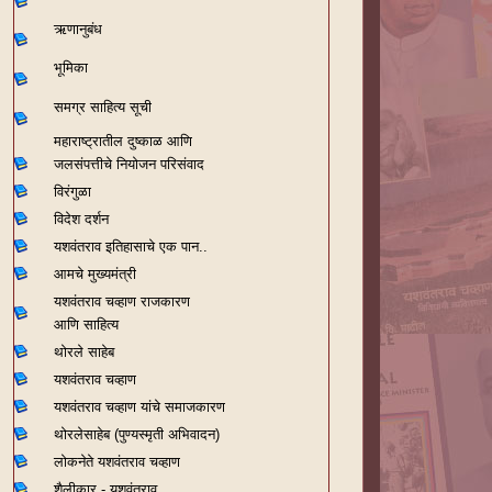
ऋणानुबंध
भूमिका
समग्र साहित्य सूची
महाराष्ट्रातील दुष्काळ आणि
जलसंपत्तीचे नियोजन परिसंवाद
विरंगुळा
विदेश दर्शन
यशवंतराव
इतिहासाचे एक पान..
आमचे मुख्यमंत्री
यशवंतराव चव्हाण राजकारण
आणि साहित्य
थोरले साहेब
यशवंतराव चव्हाण
यशवंतराव चव्हाण यांचे समाजकारण
थोरलेसाहेब (पुण्यस्मृती अभिवादन)
लोकनेते यशवंतराव चव्हाण
शैलीकार - यशवंतराव