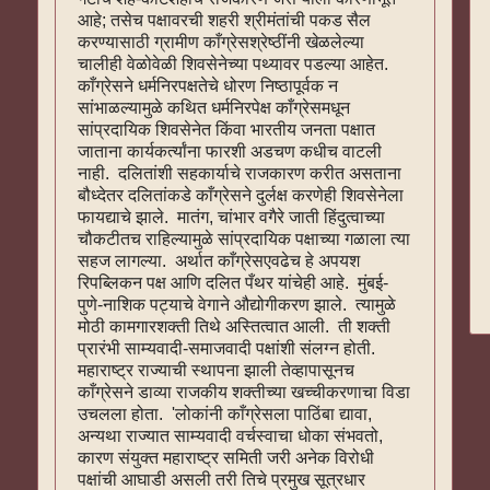
आहे; तसेच पक्षावरची शहरी श्रीमंतांची पकड सैल
करण्यासाठी ग्रामीण काँग्रेसश्रेष्ठींनी खेळलेल्या
चालीही वेळोवेळी शिवसेनेच्या पथ्यावर पडल्या आहेत.
काँग्रेसने धर्मनिरपक्षतेचे धोरण निष्ठापूर्वक न
सांभाळल्यामुळे कथित धर्मनिरपेक्ष काँग्रेसमधून
सांप्रदायिक शिवसेनेत किंवा भारतीय जनता पक्षात
जाताना कार्यकर्त्यांना फारशी अडचण कधीच वाटली
नाही. दलितांशी सहकार्याचे राजकारण करीत असताना
बौध्देतर दलितांकडे काँग्रेसने दुर्लक्ष करणेही शिवसेनेला
फायद्याचे झाले. मातंग, चांभार वगैरे जाती हिंदुत्वाच्या
चौकटीतच राहिल्यामुळे सांप्रदायिक पक्षाच्या गळाला त्या
सहज लागल्या. अर्थात काँग्रेसएवढेच हे अपयश
रिपब्लिकन पक्ष आणि दलित पँथर यांचेही आहे. मुंबई-
पुणे-नाशिक पट्याचे वेगाने औद्योगीकरण झाले. त्यामुळे
मोठी कामगारशक्ती तिथे अस्तित्वात आली. ती शक्ती
प्रारंभी साम्यवादी-समाजवादी पक्षांशी संलग्न होती.
महाराष्ट्र राज्याची स्थापना झाली तेव्हापासूनच
काँग्रेसने डाव्या राजकीय शक्तीच्या खच्चीकरणाचा विडा
उचलला होता. 'लोकांनी काँग्रेसला पाठिंबा द्यावा,
अन्यथा राज्यात साम्यवादी वर्चस्वाचा धोका संभवतो,
कारण संयुक्त महाराष्ट्र समिती जरी अनेक विरोधी
पक्षांची आघाडी असली तरी तिचे प्रमुख सूत्रधार