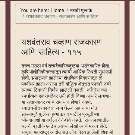
You are here:
Home
मराठी पुस्तके
यशवंतराव चव्हाण - राजकारण आणि साहित्य
यशवंतराव चव्हाण राजकारण
आणि साहित्य - ११५
तरुण मराठा वर्ग तत्त्ववैचारिकदृष्ट्या असंस्कारित होता,
कृषिऔद्योगिकीकरणातून त्याची आर्थिक स्थिती सुधारली
होती, झपाट्याने झालेल्या शैक्षणिक विकासातून तो
पदवीधर झाला असला तरी बौद्धिक क्षेत्रात फारशी रुची
त्याच्या ठिकाणी निर्माण झालेली नव्हती. काँग्रेस ज्या
स्पर्धात्मक एकसंधतेवर उभी होती तिच्या आधारे लाभणा-
या सत्तापदांवर त्याचे समाधान होणारे नव्हते.
स्वातंत्र्योत्तरकाळात जन्म घेऊन लहानाचा मोठा
झाल्यामुळे फुले-शाहू-भाऊराव पाटील प्रभृतींच्या
ध्येयवादाशी या वर्गाला देणे-घेणे नव्हते. राजकारणातील
चलनी प्रतीके एवढेच त्याच्या लेखी त्यांचे महत्त्व होते.
संयुक्त महाराष्ट्र आंदोलनात लोकप्रिय झालेली शिवाजी