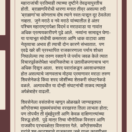
महाराजांची प्रतिमाही त्याच्या दृष्टीने तेवढ्यापुरतीच
होती. ब्राह्मणविरोधी धारणा मनात तीव्र असल्या तरी
'ब्राह्मणां'चा कोणताच दोष त्याने स्वतःपासून दूर ठेवलेला
नव्हता. जुने मराठे व नवे मराठे यांच्यातील हे अंतर
पश्चिम महाराष्ट्रापेक्षा विदर्भ व मराठवाडा या गावांत
अधिक प्रत्ययकारीपणे पुढे आले. नव्यांना सामावून घेणा-
या पायाभूत संधीची कमतरता आणि धाक वाटावा अशा
नेतृत्वाचा अभाव ही त्याची दोन कारणे संभवतात. पण
एवढे खरे की प्रस्थापित राजकारणाला पर्याय शोधत
निघालेल्या त्या तरुण रक्ताने जे पर्याय जवळ केले त्यात
विचारपूर्वकतेपेक्षा भावनिकतेचा व उतावीळपणाचाच भाग
अधिक दिसून आला. शरद पवारांकडून अवसाधनघात
होत असल्याचे जाणवताच मोठ्या प्रमाणावर मराठा तरुण
शिवसेनेकडे किंवा शरद जोशींच्या शेतकरी संघटनेकडे
वळले. अल्पावधीत या दोन्ही संघटनांची ताकद त्यामुळे
अपेक्षेबाहेर वाढली.
शिवसेनेला वसंतसेना म्हणून ओळखले जाण्याइतपत
काँग्रेसच्या मुख्यमंत्र्यांचा वरदहस्त तिला लाभला होता;
पण तोपर्यंत ती मुंबईपुरती आणि केवळ दाक्षिणात्त्यांच्या
विरुद्ध होती. पुढे मात्र तिचा भौगोलिक विस्तार आणि
राजकीय प्रभावक्षेत्र विस्तारत गेले. काँग्रेसमधील
गटांचे शह-काटशहाचे राजकारण जसे याला कारणीभूत