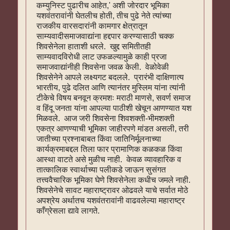
कम्युनिस्ट पुढारीच आहेत,' अशी जोरदार भूमिका
यशवंतरावांनी घेतलीच होती, तीच पुढे नेते त्यांच्या
राजकीय वारसदारांनी कामगार क्षेत्रातून
साम्यवादीसमाजवाद्यांना हद्दपार करण्यासाठी चक्क
शिवसेनेला हाताशी धरले. खुद्द समितीतही
साम्यवादविरोधी लाट उफळल्यामुळे काही प्रजा
समाजवाद्यांनीही शिवसेना जवळ केली. वेळोवेळी
शिवसेनेने आपले लक्ष्यगट बदलले. प्रारंभी दाक्षिणात्य
भारतीय, पुढे दलित आणि त्यानंतर मुस्लिम यांना त्यांनी
टीकेचे विषय बनवून क्रमशः मराठी माणसे, सवर्ण समाज
व हिंदू जनता यांना आपल्या पाठीशी खेचून आणण्यात यश
मिळवले. आज जरी शिवसेना शिवशक्ती-भीमशक्ती
एकत्र आणण्याची भूमिका जाहीरपणे मांडत असली, तरी
जातीच्या प्रश्नाबाबत किंवा जातिनिर्मूलनाच्या
कार्यक्रमाबद्दल तिला फार प्रामाणिक कळकळ किंवा
आस्था वाटते असे मुळीच नाही. केवळ व्यावहारिक व
तात्कालिक स्वार्थाच्या पलीकडे जाऊन सुसंगत
तत्त्ववैचारिक भूमिका घेणे शिवसेनेला कधीच जमले नाही.
शिवसेनेचे सावट महाराष्ट्रावर ओढवले याचे सर्वात मोठे
अपश्रेय अर्थातच यशवंतरावांनी वाढवलेल्या महाराष्ट्र
काँग्रेसला द्यावे लागते.