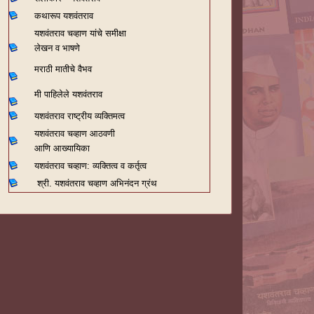
कथारूप यशवंतराव
यशवंतराव चव्हाण यांचे समीक्षा
लेखन व भाषणे
मराठी मातीचे वैभव
मी पाहिलेले यशवंतराव
यशवंतराव राष्ट्रीय व्यक्तिमत्व
यशवंतराव चव्हाण आठवणी
आणि आख्यायिका
यशवंतराव चव्हाण: व्यक्तित्व व कर्तृत्व
श्री. यशवंतराव चव्हाण अभिनंदन ग्रंथ