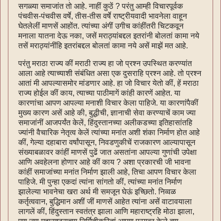
सगळ्या समाजांत तो आहे. नाहीं कुठें ? परंतु आम्ही विचारपूर्वक
पंचवीस-पंचवीस वर्षे, तीस-तीस वर्षे राष्ट्रीयवादी भावनेला वाहून
घेतलेलीं माणसें आहोंत. त्यांच्या अंगीं उगीच कांहींतरी चिटकवून
मनाला यातना देऊ नका, जसें मराठ्यांबद्दल इतरांनी बोलतां कामा नये
तसें मराठ्यांनींहि इतरांबद्दल बोलतां कामा नये असें माझें मत आहे.
परंतु मराठा राज्य कीं मराठी राज्य हा जो प्रश्न उपस्थित करण्यांत
आला आहे त्याच्याशी संबंधित असा एक दुसराहि प्रश्न आहे. तो प्रश्न
आतां मी आपल्यासमोर मांडणार आहे. हा जो विचार येतो कीं, हें मराठा
राज्य होईल कीं काय, त्याच्या पाठीमागें कांही कारणें आहेत. या
कारणांचा आपण आपल्या मनाशी विचार केला पाहिजे. या कारणांपैकीं
मुख्य कारण असें आहे की, बुद्धीची, ज्ञानाची सेवा करण्याचें काम ज्या
समाजांनीं आजपर्यंत केलें, हिंदुस्तानच्या अलीकडच्या इतिहासांतहि
ज्यांनी वैचारिक नेतृत्व केलें त्यांच्या मनांत अशी शंका निर्माण होत आहे
कीं, गेल्या दहाबारा वर्षांपासून, निवडणुकीचें राजकारण आल्यापासून
संख्याबळावर कांहीं माणसें पुढें जात असतांना आपल्या गुणांची उपेक्षा
आणि अवहेलना होणार आहे कीं काय ? अशा प्रकारची जी भावना
कांहीं समाजांच्या मनांत निर्माण झाली आहे, तिचा आपण विचार केला
पाहिजे. मी पुन्हा एकदां त्यांना सांगतो कीं, त्यांच्या मनांत निर्माण
झालेल्या भावनेचा खरा अर्थ मी समजून घेऊं इच्छितो. निव्वळ
कर्तृत्ववान, बुद्धिमान अशीं जीं माणसें आहेत त्यांना असें वाटावयाला
लागलें कीं, हिंदुस्तान स्वतंत्र झाला आणि महाराष्ट्रहि मोठा झाला,