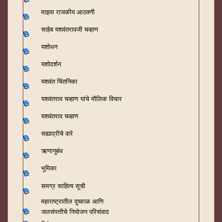
माझ्या राजकीय आठवणी
साहेब यशवंतरावजी चव्हाण
यशोधन
यशोदर्शन
यशवंत चिंतनिका
यशवंतराव चव्हाण यांचे मौलिक विचार
यशवंतराव चव्हाण
सह्याद्रीचे वारे
ऋणानुबंध
भूमिका
समग्र साहित्य सूची
महाराष्ट्रातील दुष्काळ आणि
जलसंपत्तीचे नियोजन परिसंवाद