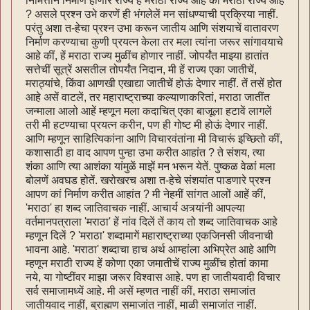
निमित्तानें निर्माण होणारे राज्य हें मराठा राज्य आहे कीं मराठी राज्य आहे
? असले प्रश्न उभे करणें ही भंगलेलें मन सांधण्याची प्रक्रिया नाहीं.
परंतु अशा त-हेचा प्रश्न उभा करून जातीय आणि संशयाचें वातावरण
निर्माण करण्याचा कुणी प्रयत्न केला तर मला त्यांना जरूर सांगावयाचे
आहे कीं, हें मराठा राज्य मुळींच होणार नाहीं. जोपर्यंत माझ्या हातांत
सत्तेचीं सूत्रें असतील तोपर्यंत निदान, मी हें राज्य एका जातीचें,
मराठ्यांचे, किंवा आणखी एखाद्या जातीचें होऊं देणार नाहीं. तें तसें होत
आहे असें वाटलें, तर महाराष्ट्राच्या कल्याणाकरितां, मराठा जातींत
जन्माला आलो आहें म्हणून मला कदाचित् एका बाजूला हटावें लागलें
तरी मी हटण्याचा प्रयत्न करीन, पण ही गोष्ट मी होऊं देणार नाहीं.
आणि म्हणून साहित्यिकांना आणि विचारवंतांना मी विचारूं इच्छितो कीं,
कशासाठी हा वाद आपण पुन्हा उभा करीत आहांत ? ते संशय, त्या
शंका आणि त्या आशंका यांमुळें माझें मन भरून येतें. पुष्कळ वेळां मला
बोलणें अवघड होतें. खरोखरच अशा त-हेचे संशयांत पाडणारे प्रश्न
आपण कां निर्माण करीत आहांत ? मी नेहमीं सांगत आलों आहें कीं,
'मराठा' हा शब्द जातिवाचक नाहीं. आचार्य अत्र्यांनी आपल्या
वर्तमानपत्राला 'मराठा' हें नांव दिलें तें काय तो शब्द जातिवाचक आहे
म्हणून दिलें ? 'मराठा' शब्दामागें महाराष्ट्राच्या एकजिनसी जीवनाची
भावना आहे. 'मराठा' शब्दाचा हाच अर्थ आम्हांला अभिप्रेत आहे आणि
म्हणून मराठी राज्य हें कोणा एका जमातीचें राज्य मुळींच होतां कामा
नये, या गोष्टींवर माझा जरूर विश्वास आहे. पण हा जातीयवादी विचार
सर्व समाजामध्यें आहे. मी असें म्हणत नाहीं कीं, मराठा समाजांत
जातीयवाद नाहीं, ब्राह्मण समाजांत नाहीं, माळी समाजांत नाहीं.