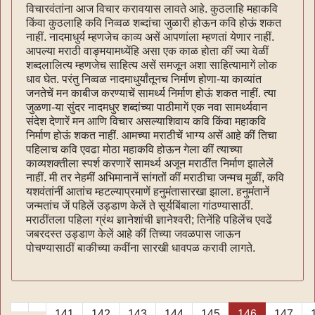
विचारवंतांना आज विचार करावयास लावते आहे. कुठलाहि महाकवि
किंवा कुठलाहि कवि निव्वळ शब्दांचा जुळारी होऊन कवि होऊं शकत
नाहीं. नादमाधुर्य म्हणजेच काव्य असें आपणांला म्हणतां येणार नाहीं.
आपल्या मराठी वाङ्मयामध्येंहि असा एक काळ होता कीं ज्या वेळीं
शब्दलालित्य म्हणजेच साहित्य असें समजून अशा साहित्यामागें लोक
धाव घेत. परंतु निव्वळ नादमाधुर्यांतूनच निर्माण होणा-या काव्यांत
जनतेचें मन काबीज करण्याचें सामर्थ्य निर्माण होऊं शकत नाहीं. त्या
जुळणा-या सुंदर नादमधुर शब्दांच्या पाठीमागें एक नवा सामर्थ्यवान
संदेश देणारें मन आणि विचार असल्याशिवाय कवि किंवा महाकवि
निर्माण होऊं शकत नाहीं. आमच्या मराठीचें भाग्य असें आहे कीं तिचा
पहिलाच कवि एवढा मोठा महाकवि होऊन गेला कीं त्याच्या
काव्यशक्तीला स्पर्श करणारें सामर्थ्य अजून मराठींत निर्माण झालेलें
नाहीं. मी तर नेहमीं अभिमानानें सांगतों कीं मराठीचा जन्मच मुळीं, कवि
यशवंतांनीं आतांच म्हटल्याप्रमाणें हनुमंतासारखा झाला. हनुमंतानें
जन्मतांच जें पहिलें उड्डाण केलें ते सूर्यबिंबाला गांठण्यासाठीं.
मराठींतला पहिला ग्रंथ ज्ञानेशांची ज्ञानेश्वरी; तिनेंहि पहिलेंच एवढें
जबरदस्त उड्डाण केलें आहे कीं तिच्या जवळपास जाऊन
पोचण्यासाठीं बाकीच्या कवींना सारखी धावपळ करावी लागते.
141
142
143
144
145
146
147