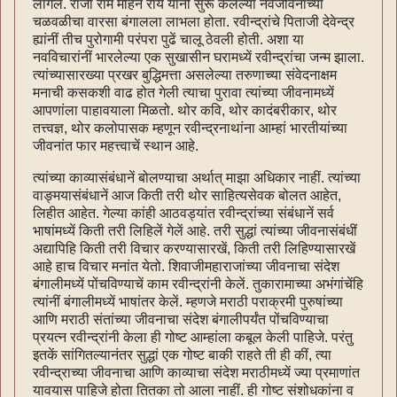
लागेल. राजा राम मोहन रॉय यांनीं सुरू केलेल्या नवजीवनाच्या
चळवळीचा वारसा बंगालला लाभला होता. रवीन्द्रांचे पिताजी देवेन्द्र
ह्यांनीं तीच पुरोगामी परंपरा पुढें चालू ठेवली होती. अशा या
नवविचारांनीं भारलेल्या एक सुखासीन घरामध्यें रवीन्द्रांचा जन्म झाला.
त्यांच्यासारख्या प्रखर बुद्धिमत्ता असलेल्या तरुणाच्या संवेदनाक्षम
मनाची कसकशी वाढ होत गेली त्याचा पुरावा त्यांच्या जीवनामध्यें
आपणांला पाहावयाला मिळतो. थोर कवि, थोर कादंबरीकार, थोर
तत्त्वज्ञ, थोर कलोपासक म्हणून रवीन्द्रनाथांना आम्हां भारतीयांच्या
जीवनांत फार महत्त्वाचें स्थान आहे.
त्यांच्या काव्यासंबंधानें बोलण्याचा अर्थात् माझा अधिकार नाहीं. त्यांच्या
वाङ्मयासंबंधानें आज किती तरी थोर साहित्यसेवक बोलत आहेत,
लिहीत आहेत. गेल्या कांही आठवड्यांत रवीन्द्रांच्या संबंधानें सर्व
भाषांमध्यें किती तरी लिहिलें गेलें आहे. तरी सुद्धां त्यांच्या जीवनासंबंधीं
अद्यापिहि किती तरी विचार करण्यासारखें, किती तरी लिहिण्यासारखें
आहे हाच विचार मनांत येतो. शिवाजीमहाराजांच्या जीवनाचा संदेश
बंगालीमध्यें पोंचविण्याचें काम रवीन्द्रांनी केलें. तुकारामाच्या अभंगांचेंहि
त्यांनीं बंगालीमध्यें भाषांतर केलें. म्हणजे मराठी पराक्रमी पुरुषांच्या
आणि मराठी संतांच्या जीवनाचा संदेश बंगालीपर्यंत पोंचविण्याचा
प्रयत्न रवीन्द्रांनी केला ही गोष्ट आम्हांला कबूल केली पाहिजे. परंतु
इतकें सांगितल्यानंतर सुद्धां एक गोष्ट बाकी राहते ती ही कीं, त्या
रवीन्द्राच्या जीवनाचा आणि काव्याचा संदेश मराठीमध्यें ज्या प्रमाणांत
यावयास पाहिजे होता तितका तो आला नाहीं. ही गोष्ट संशोधकांना व