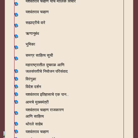
यशवंतराव चव्हाण यांचे मौलिक विचार
यशवंतराव चव्हाण
सह्याद्रीचे वारे
ऋणानुबंध
भूमिका
समग्र साहित्य सूची
महाराष्ट्रातील दुष्काळ आणि
जलसंपत्तीचे नियोजन परिसंवाद
विरंगुळा
विदेश दर्शन
यशवंतराव
इतिहासाचे एक पान..
आमचे मुख्यमंत्री
यशवंतराव चव्हाण राजकारण
आणि साहित्य
थोरले साहेब
यशवंतराव चव्हाण