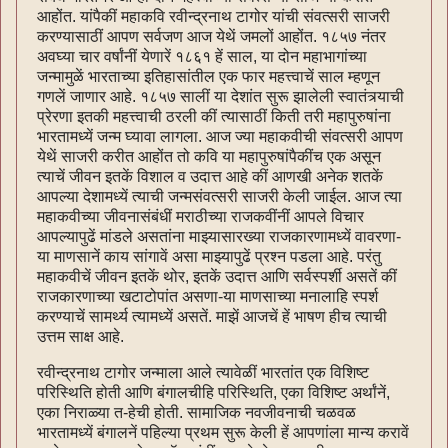
आहोंत. यांपैकीं महाकवि रवीन्द्रनाथ टागोर यांची संवत्सरी साजरी
करण्यासाठीं आपण सर्वजण आज येथें जमलों आहोंत. १८५७ नंतर
अवघ्या चार वर्षांनीं येणारें १८६१ हें साल, या दोन महाभागांच्या
जन्मामुळें भारताच्या इतिहासांतील एक फार महत्त्वाचें साल म्हणून
गणलें जाणार आहे. १८५७ सालीं या देशांत सुरू झालेली स्वातंत्र्याची
प्रेरणा इतकी महत्त्वाची ठरली कीं त्यासाठीं किती तरी महापुरुषांना
भारतामध्यें जन्म घ्यावा लागला. आज ज्या महाकवीची संवत्सरी आपण
येथें साजरी करीत आहोंत तो कवि या महापुरुषांपैकींच एक असून
त्याचें जीवन इतकें विशाल व उदात्त आहे कीं आणखी अनेक शतकें
आपल्या देशामध्यें त्याची जन्मसंवत्सरी साजरी केली जाईल. आज त्या
महाकवीच्या जीवनासंबंधीं मराठीच्या राजकवींनीं आपले विचार
आपल्यापुढें मांडले असतांना माझ्यासारख्या राजकारणामध्यें वावरणा-
या माणसानें काय सांगावें असा माझ्यापुढें प्रश्न पडला आहे. परंतु
महाकवीचें जीवन इतकें थोर, इतकें उदात्त आणि सर्वस्पर्शी असतें कीं
राजकारणाच्या खटाटोपांत असणा-या माणसाच्या मनालाहि स्पर्श
करण्याचें सामर्थ्य त्यामध्यें असतें. माझें आजचें हें भाषण हीच त्याची
उत्तम साक्ष आहे.
रवीन्द्रनाथ टागोर जन्माला आले त्यावेळीं भारतांत एक विशिष्ट
परिस्थिति होती आणि बंगालचीहि परिस्थिति, एका विशिष्ट अर्थांनें,
एका निराळ्या त-हेची होती. सामाजिक नवजीवनाची चळवळ
भारतामध्यें बंगालनें पहिल्या प्रथम सुरू केली हें आपणांला मान्य करावें