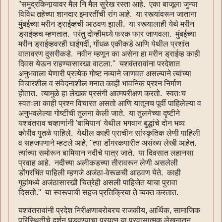
''समुद्रकिनार्‍यावर मैल नि मैल सुरेख रस्ता आहे. एका बाजूला जुन्या
विविध तर्‍हेच्या शानदार इमारतींची रांग आहे. या रस्त्यांवरून जाताना
मुंबईच्या मरीन ड्राईव्हची आठवण झाली. या रस्त्यालाही येथे मरीन
ड्राईव्हच म्हणतात. परंतु दोन्हीमध्ये फरक फार जाणवला. मुंबईच्या
मरीन ड्राईव्हवरही घाईगर्दी, गोंधळ एकीकडे आणि येथील प्रशांत
वातावरण दुसरीकडे. नवीन म्हणून का असेना हा मरीन ड्राईव्ह काही
दिवस येऊन राहण्यासारखा वाटला.'' यशवंतरावांना परदेशात
अनुभवाला येणारी प्रत्येक गोष्ट नव्याने जाणवत असल्याने त्यांच्या
विचारशील व संवेदनाशील मनात काही भावनिक प्रश्न निर्माण
होतात. त्यामुळे हा लेखक प्रसंगी आत्मपरीक्षण करतो. स्वतःच
स्वतःला काही प्रश्न विचारत असतो आणि यातूनच पूर्वी पाहिलेल्या व
अनुभवलेल्या गोष्टींची तुलना केली जाते. या तुलनेच्या दृष्टीने
यशवंतराव चव्हाणांनी 'बामियान' येथील भगवान बुद्धांचे दोन भव्य
कोरीव पुतळे पाहिले. येथील काही प्राचीन सांस्कृतिक लेणी पाहिली
व सहजपणाने म्हटले आहे, ''त्या डोंगरकपारीत असंख्य लेखी आहेत.
त्यांच्या समोरून बामियान नदीचे पात्र जाते. या दिवसात लहानसा
प्रवाह आहे. नदीच्या अलीकडच्या तीरावरून लेणी असलेली
डोंगरभिंत पाहिली म्हणजे अजंठा-वेरूळची आठवण येते. काही
गुहांमध्ये अजंठासारखी चित्रेही असली पाहिजेत याचा पुरावा
दिसतो.'' या स्वरूपाची सहज प्रतिक्रिया ते व्यक्त करतात.
यशवंतरावांनी प्रदेश निरीक्षणाबरोबरच राजकीय, आर्थिक, सामाजिक
परिस्थितीचे दर्शन घडवण्याचा प्रयत्‍न या प्रवासात्मक लेखनातून