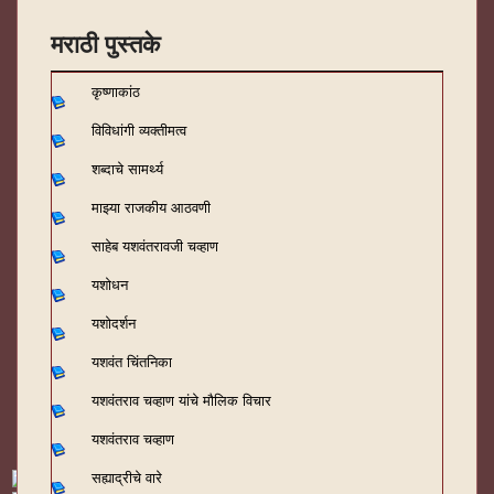
मराठी पुस्तके
कृष्णाकांठ
विविधांगी व्यक्तीमत्व
शब्दाचे सामर्थ्य
माझ्या राजकीय आठवणी
साहेब यशवंतरावजी चव्हाण
यशोधन
यशोदर्शन
यशवंत चिंतनिका
यशवंतराव चव्हाण यांचे मौलिक विचार
यशवंतराव चव्हाण
सह्याद्रीचे वारे