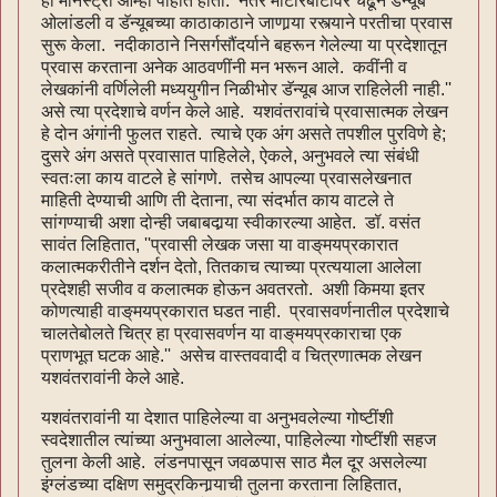
ही मोनॅस्ट्री आम्ही पाहात होतो. नंतर मोटारबोटीवर चढून डॅन्यूब
ओलांडली व डॅन्यूबच्या काठाकाठाने जाणार्‍या रस्त्याने परतीचा प्रवास
सुरू केला. नदीकाठाने निसर्गसौंदर्याने बहरून गेलेल्या या प्रदेशातून
प्रवास करताना अनेक आठवणींनी मन भरून आले. कवींनी व
लेखकांनी वर्णिलेली मध्ययुगीन निळीभोर डॅन्यूब आज राहिलेली नाही.''
असे त्या प्रदेशाचे वर्णन केले आहे. यशवंतरावांचे प्रवासात्मक लेखन
हे दोन अंगांनी फुलत राहते. त्याचे एक अंग असते तपशील पुरविणे हे;
दुसरे अंग असते प्रवासात पाहिलेले, ऐकले, अनुभवले त्या संबंधी
स्वतःला काय वाटले हे सांगणे. तसेच आपल्या प्रवासलेखनात
माहिती देण्याची आणि ती देताना, त्या संदर्भात काय वाटले ते
सांगण्याची अशा दोन्ही जबाबदार्‍या स्वीकारल्या आहेत. डॉ. वसंत
सावंत लिहितात, ''प्रवासी लेखक जसा या वाङ्‌मयप्रकारात
कलात्मकरीतीने दर्शन देतो, तितकाच त्याच्या प्रत्ययाला आलेला
प्रदेशही सजीव व कलात्मक होऊन अवतरतो. अशी किमया इतर
कोणत्याही वाङ्‌मयप्रकारात घडत नाही. प्रवासवर्णनातील प्रदेशाचे
चालतेबोलते चित्र हा प्रवासवर्णन या वाङ्‌मयप्रकाराचा एक
प्राणभूत घटक आहे.'' असेच वास्तववादी व चित्रणात्मक लेखन
यशवंतरावांनी केले आहे.
यशवंतरावांनी या देशात पाहिलेल्या वा अनुभवलेल्या गोष्टींशी
स्वदेशातील त्यांच्या अनुभवाला आलेल्या, पाहिलेल्या गोष्टींशी सहज
तुलना केली आहे. लंडनपासून जवळपास साठ मैल दूर असलेल्या
इंग्लंडच्या दक्षिण समुद्रकिनार्‍याची तुलना करताना लिहितात,