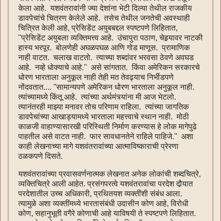
केला आहे. यशवंतरावांनी ज्या देशांना भेटी दिल्या तेथील राजकीय
डावपेचांचे चित्रण केलेले आहे. तसेच तेथील जनतेची अवस्थाही
चित्रित केली आहे, प्रेसिडेंट अयुबबद्दल स्पष्टपणे लिहितात,
''प्रेसिडेंट अयुबला व्यक्तिमत्त्व आहे. उंचापुरा पठाण, चेहर्‍यावर नाटकी
हास्य भरपूर. बोलणेही अघळपघळ आणि गोड माणूस. प्रामाणिक
नाही वाटत. चलाख वाटतो. त्याच्या शब्दांवर भरवसा ठेवणे अवघड
आहे. नव्हे धोक्याचे आहे.'' असे सांगतात. किंवा अमेरिकन सरकारचे
धोरण भारताला अनुकूल नाही तेही मत तेवढ्याच निर्भीडपणे
नोंदवतात.... ''सामान्यपणे अमेरिकन धोरण भारताला अनुकूल नाही.
त्यांच्यामध्ये किंतू आहे. त्यांच्या अर्थमंत्र्यांना मी आज भेटलो.
त्यानंतरही माझ्या मनावर तोच परिणाम राहिला. त्यांच्या जागतिक
डावपेचांच्या आखाड्यामध्ये भारताला महत्त्वाचे स्थान नाही. मोठी
काळजी वाहाण्यासारखी परिस्थिती निर्माण करण्यास हे लोक मागेपुढे
पाहतील असे वाटत नाही. फार सावधानतेने राहिले पाहिजे.'' अशा
काही लेखनाच्या मागे यशवंतरावांच्या आत्माविष्काराची प्रेरणा
ठळकपणे दिसते.
यशवंतरावांच्या प्रवासवर्णनात्मक लेखनात अनेक लोकांची शब्दचित्रे,
व्यक्तिचित्रे आली आहेत. प्रसंगपरत्वे यशवंतरावांचा परदेश दौर्‍यात
परदेशातील उच्च अधिकारी, प्रथितयश व्यक्तींशी संबंध आला.
त्यामुळे अशा व्यक्तींमध्ये भारतासंबंधी उदासीन कोण आहे, विरोधी
कोण, सहानुभूती वगैरे कोणाची आहे याविषयी ते स्पष्टपणे लिहितात.