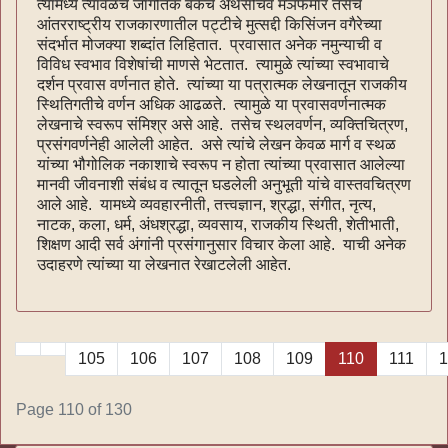
त्यामध्ये त्यावेळचे जागतिक बँकेचे अर्थसचिव मॅञफमार तसेच
आंतरराष्ट्रीय राजकारणातील पट्टीचे मुत्सद्दी किसिंजन वगैरेच्या
संदर्भात मोजक्या शब्दांत लिहितात. प्रवासात अनेक नमुन्याची व
विविध स्वभाव विशेषांची माणसे भेटतात. त्यामुळे त्यांच्या स्वभावाचे
दर्शन प्रवास वर्णनात होते. त्यांच्या या पत्रात्मक लेखनातून राजकीय
स्थितिगतीचे वर्णन अधिक आढळते. त्यामुळे या प्रवासवर्णनात्मक
लेखनाचे स्वरूप संमिश्र असे आहे. तसेच स्थलवर्णन, व्यक्तिचित्रण,
प्रसंगवर्णनेही आलेली आहेत. असे त्यांचे लेखन केवळ मार्ग व स्थळ
यांच्या भौगोलिक नकाशाचे स्वरूप न होता त्यांच्या प्रवासात आलेल्या
मानवी जीवनाशी संबंध व त्यातून घडलेली अनुभूती यांचे वास्तवचित्रण
आले आहे. यामध्ये व्यवहारनीती, तत्त्वज्ञान, श्रद्धा, संगीत, नृत्य,
नाटक, कला, धर्म, अंधश्रद्धा, व्यवसाय, राजकीय स्थिती, शेतीभाती,
शिक्षण आदी सर्व अंगांनी प्रसंगानुसार विचार केला आहे. याची अनेक
उदाहरणे त्यांच्या या लेखनात रेखाटलेली आहेत.
105
106
107
108
109
110
111
1
Page 110 of 130