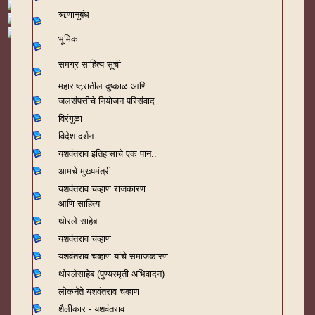
ऋणानुबंध
भूमिका
समग्र साहित्य सूची
महाराष्ट्रातील दुष्काळ आणि
जलसंपत्तीचे नियोजन परिसंवाद
विरंगुळा
विदेश दर्शन
यशवंतराव
इतिहासाचे एक पान..
आमचे मुख्यमंत्री
यशवंतराव चव्हाण राजकारण
आणि साहित्य
थोरले साहेब
यशवंतराव चव्हाण
यशवंतराव चव्हाण यांचे समाजकारण
थोरलेसाहेब (पुण्यस्मृती अभिवादन)
लोकनेते यशवंतराव चव्हाण
शैलीकार - यशवंतराव