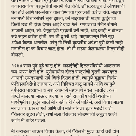
तीन महिन्यांत माझी प्रकृतीही फारशी चांगली राहिली नाही. घराकडून
गणपतरावांच्या प्रकृतीची बातमी येत होती. डॉक्टरकडून ते औषधपाणी
घेत होते आणि घर-संसार चालविण्याचा प्रयत्नही करीत होते. माझ्या
मनामध्ये विचारसंघर्ष सुरू झाला, की माझ्यासाठी माझ्या कुटुंबाचा
किती छळ मी होऊ देणार आहे? दादा गेले, गणपतराव गंभीर रोगाने
आजारी आहेत, सौ. वेणूबाईची प्रकृती बरी नाही, आई काही न बोलता
सर्व सहन करीत होती, पण ती दु:खी आहे. माझ्यापासून तिने खूप
अपेक्षा केल्या असतील, परंतु मी तिची कुठलीच अपेक्षा पुरी केली नाही.
मनातील हा जो विचार चालू होता, तो मी माझ्या जेलमधल्या मित्रांशीही
बोललो.
१९४४ साल पुढे पुढे चालू होते. लढाईनेही हिटलरविरोधी आक्रमक
रूप धारण केले होते. युरोपमधील दोस्त राष्ट्रांची दुसरी जबरदस्त
आघाडी उघडण्याची सर्व चिन्हे दिसत होती. त्यामुळे युद्धाचा निर्णय
फॅसिझमविरोधी लागणार, असे निश्चित वाटू लागले आणि त्यामुळे
वर्षभरात भारताच्या राजकारणामध्ये महत्त्वाचे बदल घडतील, अशा
गोष्टी बोलल्या जाऊ लागल्या. या सर्व राजकीय परिस्थितीच्या
पार्श्वभूमीवर कुटुंबासाठी मी काही तरी केले पाहिजे, असे विचार माझ्या
मनात घर करू लागले आणि तीन महिन्यांनंतर इतर मंडळी जशी
पॅरोलवर सुटत होती, तशी मला पॅरोलवर सोडण्याची अनुज्ञा आली
आणि मी बाहेर पडलो.
मी कराडला जाऊन विचार केला, की पॅरोलची मुदत काही तरी दोन