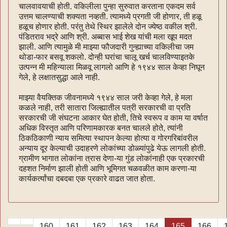
चालवावयाची होती. वकिलीला पुन्हा सुरुवात करताना एकदम सर्व
उत्तम चालण्याची शक्यता नव्हती. त्यामध्ये प्रगती जी होणार, ती हळू
हळूच होणार होती. परंतु तेथे स्थिर झालेले दोन ज्येष्ठ वकील श्री.
पंडितराव भद्रे आणि श्री. अब्बास भाई शेख यांची मला खूप मदत
झाली. आणि त्यामुळे मी माझ्या फौजदारी गुन्ह्याच्या वकिलीचा जम
थोडा-फार बसवू शकलो. दोन्ही घरांचा चालू खर्च चालविण्याइतके
उत्पन्न मी महिन्याला मिळवू लागलो आणि हे १९४४ साल केव्हा निघून
गेले, हे लक्षातसुद्धा आले नाही.
माझ्या वैयक्तिक जीवनामध्ये १९४४ साल जरी केव्हा गेले, हे मला
कळले नाही, तरी सातारा जिल्ह्यातील पत्री सरकारची वा प्रति
सरकारची जी संघटना आकार घेत होती, तिचे स्वरूप व काम या वर्षात
अधिक विस्तृत आणि परिणामकारक बनत चालले होते, त्यांनी
ठिकठिकाणी न्याय समित्या स्थापन केल्या होत्या व गोरगरिबांवरील
अन्याय दूर केल्याची उदाहरणे लोकांच्या डोळ्यांपुढे येऊ लागली होती.
ग्रामीण भागात लोकांना त्रास देणा-या गुंड लोकांनाही एक प्रकारची
दहशत निर्माण झाली होती आणि भूमिगत चळवळीत काम करणा-या
कार्यकर्त्यांचा दबदबा एक प्रकारे वाढत जात होता.
160
161
162
163
164
165
166