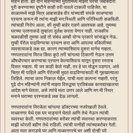
महिने होती. ह्या दोन महिन्यांच्या मुदतीमध्ये माझ्या घरची जबाबदारी
पुरी करण्याच्या दृष्टीने काही तरी पावले टाकली पाहिजेत. या
काळामध्ये माझे मित्र आबासाहेब वीर यांच्याशी संपर्क साधण्याचा
प्रयत्न करून मी त्यांना माझी मन:स्थिती आणि परिस्थिती कळविली.
त्यांचाही निरोप आला, की तुम्ही बाहेर राहणे आवश्यक आहे. तुमच्या
घरच्या प्रश्नाकडे तुम्हांला दुर्लक्ष करता येणार नाही. राजकीय
चळवळीशी तुमचा आहे तो संबंध आम्ही योग्य प्रकारे सांभाळून नेऊ.
तुम्ही पॅरोल वाढविण्याचा प्रयत्न करा आणि आपल्या वकिलीच्या
व्यवसायाकडे लक्ष द्या. कारण त्याच्याशिवाय दुसरा मार्गच नव्हता.
गणपतरावांना मिरज किंवा कुठे तरी चांगल्या ठिकाणी नेऊन उत्तम
औषधोपचार करण्याचा प्रयत्न केल्याशिवाय यातून दुसरा रस्ताच
दिसत नव्हता. मी जर काही केले नाही, तर हे घर मोडून पडणार, असे
चित्र मी पाहिले आणि पॅरोलची मुदत वाढविण्यासाठी मी गृहखात्याला
लिहिले. त्याचा काय निकाल येईल, याची मला कल्पना नव्हती. परंतु
पुढे दोन महिन्यांनी त्यांनी माझ्या विरुद्धचा प्रतिबंधक कायद्याखालचा
आदेश मागे घेतला, असे त्यांचे मला उत्तर आले आणि मग मी स्थिर
मनाने घराच्या प्रश्नाकडे लक्ष देऊ लागलो.
गणपतरावांना मिरजेला चांगल्या डॉक्टरच्या नजरेखाली ठेवले.
माधवनगर येथे एक घर भाड्याने घेतले आणि तेथे नेऊन त्यांची
व्यवस्था केली. गणपतरावांच्या बरोबर त्यांची व्यवस्था करण्याकरता
माझी थोरली बहीण तेथे राहिली. त्यांची पत्नीही त्यांच्याबरोबर गेली.
आता मला कराडचे घर आणि माधवनगरचे घर अशी दोन्ही घरे