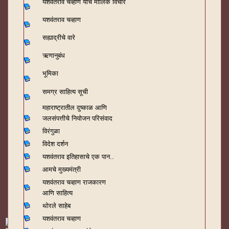
यशवंतराव चव्हाण यांचे मौलिक विचार
यशवंतराव चव्हाण
सह्याद्रीचे वारे
ऋणानुबंध
भूमिका
समग्र साहित्य सूची
महाराष्ट्रातील दुष्काळ आणि
जलसंपत्तीचे नियोजन परिसंवाद
विरंगुळा
विदेश दर्शन
यशवंतराव
इतिहासाचे एक पान..
आमचे मुख्यमंत्री
यशवंतराव चव्हाण राजकारण
आणि साहित्य
थोरले साहेब
यशवंतराव चव्हाण