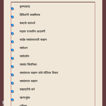
कृष्णाकांठ
विविधांगी व्यक्तीमत्व
शब्दाचे सामर्थ्य
माझ्या राजकीय आठवणी
साहेब यशवंतरावजी चव्हाण
यशोधन
यशोदर्शन
यशवंत चिंतनिका
यशवंतराव चव्हाण यांचे मौलिक विचार
यशवंतराव चव्हाण
सह्याद्रीचे वारे
ऋणानुबंध
भूमिका