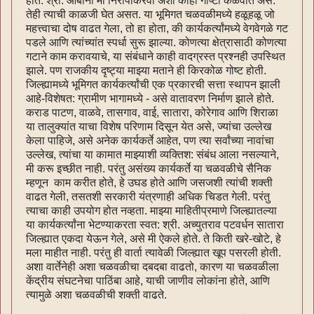
होते. श्री. आबांना मी निरोपाकरवी अशा काही गोष्टी कळवीत असे.
तेही त्याची काळजी घेत असत. या भूमिगत चळवळीमध्ये हळूहळू जो
महत्त्वाचा दोष वाढत गेला, तो हा होता, की कार्यकर्त्यांमध्ये वेगवेगळे गट
पडले आणि त्यांच्यांत स्पर्धा सुरू झाल्या. कोणत्या क्षेत्रासाठी कोणत्या
गटाने काम करावयाचे, या संबंधाने काही वादग्रस्त प्रश्नही उपस्थित
झाले. पण राजकीय दृष्ट्या माझ्या मताने ही किरकोळ गोष्ट होती.
जिल्ह्यामध्ये भूमिगत कार्यकर्त्यांची एक प्रकारची सत्ता स्थापन झाली
आहे-विशेषत: ग्रामीण भागामध्ये - असे वातावरण निर्माण झाले होते.
कराड पाटण, वाळवे, तासगाव, वाई, सातारा, कोरेगाव आणि शिराळा
या तालुक्यांत याचा विशेष परिणाम दिसून येत असे, ज्यांचा उल्लेख
केला पाहिजे, असे अनेक कार्यकर्ते आहेत, पण त्या सर्वांच्या नावांचा
उल्लेख, त्यांचा या कामात माझ्याशी व्यक्तिश: संबंध आला नसल्याने,
मी करू इच्छीत नाही. परंतु असंख्य कार्यकर्ते या चळवळीचे सैनिक
म्हणून काम करीत होते, हे उघड होते आणि जसजशी त्यांची शक्ती
वाढत गेली, तसतशी सरकारी यंत्रणाही अधिक चिडत गेली. परंतु
त्याचा काही उपयोग होत नव्हता. माझ्या माहितीप्रमाणे जिल्ह्यातल्या
या कार्यकर्त्यांना भेटण्याकरता स्वत: श्री. अच्युतराव पटवर्धन सातारा
जिल्ह्यात एकदा येऊन गेले, असे मी ऐकले होते. ते किती खरे-खोटे, हे
मला माहीत नाही. परंतु ही वार्ता त्यावेळी जिल्ह्यात खूप पसरली होती.
अशा वार्तेनेही अशा चळवळीचा दबदबा वाढतो, कारण या चळवळीला
केंद्रीय संघटनेचा पाठिंबा आहे, याची जाणीव लोकांना होते, आणि
त्यामुळे अशा चळवळीची शक्ती वाढते.