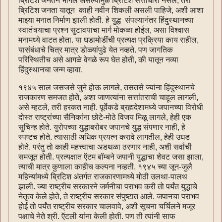
ब्रिटिश जनतेने भोगले असल्यामुळे ब्रिटिश सत्ताधारी नसले, तरी
ब्रिटिश जनता यातून काही नवीन शिकली असली पाहिजे, अशी आशा
माझ्या मनात निर्माण झाली होती. हे युद्ध संपल्यानंतर हिंदुस्थानच्या
स्वातंत्र्याचा प्रश्न सुटावयाचा मार्ग मोकळा होईल, असा विश्वास
मनामध्ये वाटत होता. या घडामोडींची प्रत्यक्ष प्रक्रिया काय राहील,
यासंबंधाचे चित्र मात्र डोळ्यांपुढे येत नव्हते. पण जागतिक
परिस्थितीच असे आगळे वेगळे रूप घेत होती, की यातून नव्या
हिंदुस्थानचा जन्म व्हावा.
१९४५ साल जसजसे जुने होऊ लागले, तसतसे ज्यांना हिंदुस्थानचे
राजकारण समजत होते, अशा जाणत्यांना सत्तांतराची चाहूल लागली,
असे म्हटले, तरी हरकत नाही. पूर्वेकडे ब्रह्मदेशामध्ये जपानच्या विरोधी
दोस्त राष्ट्रांच्या सैनिकांना छोटे-मोठे विजय मिळू लागले, हेही एक
सुचिन्ह होते. युरोपच्या युद्धाबरोबर जपानचे युद्ध संपणार नाही, हे
स्पष्टच होते. त्यासाठी अधिक प्रयत्न करावे लागतील, हेही उघड
होते. परंतु तो काही महत्त्वाचा अडथळा ठरणार नाही, अशी सर्वांची
समजूत होती. प्रत्यक्षात ऍटम बॉम्बने जपानी युद्धाचा शेवट जसा झाला,
त्याची मात्र कुणाला काहीच कल्पना नव्हती. १९४५ च्या जून-जुलै
महिन्यांमध्ये ब्रिटिश अंतर्गत राजकारणामध्ये मोठी उलथा-पालथ
झाली. ज्या राष्ट्रीय सरकारने जर्मनीचा पराभव करी तो पर्यंत युद्धाचे
नेतृत्व केले होते, ते राष्ट्रीय सरकार संपुष्टात आले. जपानचा पराभव
होई तो पर्यंत राष्ट्रीय सरकार चालवावे, अशी सूचना चर्चिलने मजूर
पक्षाचे नेते श्री. ऍटली यांना केली होती. पण ती त्यांनी साफ