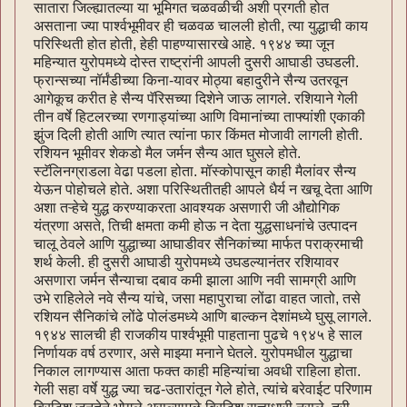
सातारा जिल्ह्यातल्या या भूमिगत चळवळीची अशी प्रगती होत
असताना ज्या पार्श्वभूमीवर ही चळवळ चालली होती, त्या युद्धाची काय
परिस्थिती होत होती, हेही पाहण्यासारखे आहे. १९४४ च्या जून
महिन्यात युरोपमध्ये दोस्त राष्ट्रांनी आपली दुसरी आघाडी उघडली.
फ्रान्सच्या नॉर्मंडीच्या किना-यावर मोठ्या बहादुरीने सैन्य उतरवून
आगेकूच करीत हे सैन्य पॅरिसच्या दिशेने जाऊ लागले. रशियाने गेली
तीन वर्षे हिटलरच्या रणगाड्यांच्या आणि विमानांच्या ताफ्यांशी एकाकी
झुंज दिली होती आणि त्यात त्यांना फार किंमत मोजावी लागली होती.
रशियन भूमीवर शेकडो मैल जर्मन सैन्य आत घुसले होते.
स्टॅलिनग्राडला वेढा पडला होता. मॉस्कोपासून काही मैलांवर सैन्य
येऊन पोहोचले होते. अशा परिस्थितीतही आपले धैर्य न खचू देता आणि
अशा तऱ्हेचे युद्ध करण्याकरता आवश्यक असणारी जी औद्योगिक
यंत्रणा असते, तिची क्षमता कमी होऊ न देता युद्धसाधनांचे उत्पादन
चालू ठेवले आणि युद्धाच्या आघाडीवर सैनिकांच्या मार्फत पराक्रमाची
शर्थ केली. ही दुसरी आघाडी युरोपमध्ये उघडल्यानंतर रशियावर
असणारा जर्मन सैन्याचा दबाव कमी झाला आणि नवी सामग्री आणि
उभे राहिलेले नवे सैन्य यांचे, जसा महापुराचा लोंढा वाहत जातो, तसे
रशियन सैनिकांचे लोंढे पोलंडमध्ये आणि बाल्कन देशांमध्ये घुसू लागले.
१९४४ सालची ही राजकीय पार्श्वभूमी पाहताना पुढचे १९४५ हे साल
निर्णायक वर्ष ठरणार, असे माझ्या मनाने घेतले. युरोपमधील युद्धाचा
निकाल लागण्यास आता फक्त काही महिन्यांचा अवधी राहिला होता.
गेली सहा वर्षे युद्ध ज्या चढ-उतारांतून गेले होते, त्यांचे बरेवाईट परिणाम