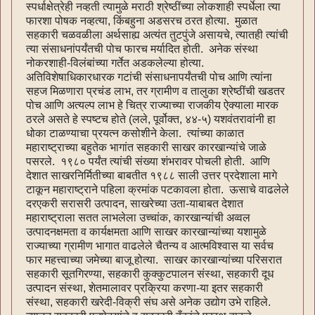
स्पर्धाक्षेत्रेही नव्हती त्यामुळे मराठी श्रेष्ठींच्या लोकशाही स्पर्धेला त्या
फारशा पोषक नव्हत्या, किंबहुना अडसरच ठरत होत्या. मुळात
सहकारी चळवळीला अर्थसाह्य अत्यंत तुटपुंजे असायचे, त्यातही त्यांची
त्या संसाधनांपर्यंतची पोच फारच मर्यादित होती. अनेक संस्था
नोकरशाही-विलंबांच्या गर्तेत अडकलेल्या होत्या.
अतिविशेषाधिकारधारक गटांची संसाधनापर्यंतची पोच आणि त्यांना
सहज मिळणारा प्रचंड लाभ, तर ग्रामीण व तालुका श्रेष्ठींची खडतर
पोच आणि अत्यल्प लाभ हे चित्र राज्याच्या राजकीय ऐक्याला मारक
ठरले असते हे स्पष्टच होते (लले, पूर्वोक्त, ४४-५) यशवंतरावांनी हा
धोका टाळण्याचा प्रयत्न कसोशीने केला. त्यांच्या काळात
महाराष्ट्राच्या बहुतेक भागांत सहकारी साखर कारखान्यांचे जाळे
पसरले. १९८० पर्यंत त्यांची संख्या शंभरावर पोचली होती. आणि
देशात साखरनिर्मितीच्या बाबतीत १९८८ साली उत्तर प्रदेशाला मागे
टाकून महाराष्ट्राने पहिला क्रमांक पटकावला होता. ऊसाचे वाढलेले
दरएकरी सरासरी उत्पादन, साखरेच्या उता-याबाबत देशात
महाराष्ट्राला सतत लाभलेला उच्चांक, कारखान्यांची अव्वल
उत्पादनक्षमता व कार्यक्षमता आणि साखर कारखान्यांच्या यशामुळे
राज्याच्या ग्रामीण भागात वाढलेले चैतन्य व आत्मविश्वास या सर्वच
फार महत्त्वाच्या जमेच्या बाजू होत्या. साखर कारखान्यांच्या परिसरात
सहकारी सूतगिरण्या, सहकारी कुक्कुटपालन संस्था, सहकारी दूध
उत्पादन संस्था, शेतमालावर प्रक्रिया करणा-या इतर सहकारी
संस्था, सहकारी खरेदी-विक्री संघ असे अनेक उद्योग उभे राहिले.