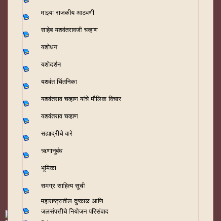
माझ्या राजकीय आठवणी
साहेब यशवंतरावजी चव्हाण
यशोधन
यशोदर्शन
यशवंत चिंतनिका
यशवंतराव चव्हाण यांचे मौलिक विचार
यशवंतराव चव्हाण
सह्याद्रीचे वारे
ऋणानुबंध
भूमिका
समग्र साहित्य सूची
महाराष्ट्रातील दुष्काळ आणि
जलसंपत्तीचे नियोजन परिसंवाद