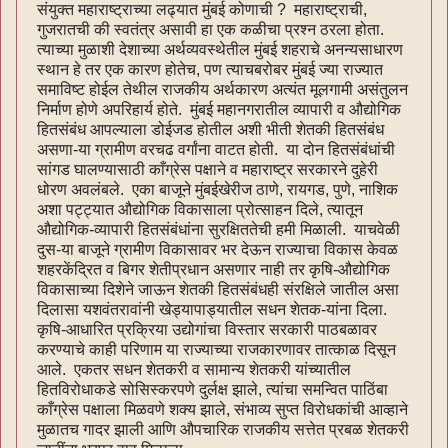
संयुक्त महाराष्ट्राच्या लढ्यात मुंबई कोणाची ? महाराष्ट्राची,
गुजरातची की स्वतंत्र असावी हा एक कळीचा प्रश्न ठरला होता.
त्याच्या मुळाशी देशाच्या अर्थव्यवस्थेतील मुंबई शहराचे अनन्यसाधारण
स्थान हे तर एक कारण होतेच, पण त्याचबरोबर मुंबई ज्या राज्यात
समाविष्ट होईल तेथील राजकीय अर्थकारण अत्यंत मूलगामी असंतुलन
निर्माण होणे अपरिहार्य होते. मुंबई महानगरातील व्यापारी व औद्योगिक
हितसंबंध आपल्याला डोईजड होतील अशी भीती शेतकी हितसंबंध
असणा-या ग्रामीण वरचढ वर्गांना वाटत होती. या दोन हितसंबंधांची
सांगड घालण्यासाठी काँग्रेस पक्षाने व महाराष्ट्र सरकारने दुहेरी
धोरण अवलंबले. एका बाजूने मुंबईखेरीज ठाणे, रायगड, पुणे, नाशिक
अशा पट्ट्यात औद्योगिक विकासाला प्रोत्साहन दिले, त्यातून
औद्योगिक-व्यापारी हितसंबंधांना सुरक्षिततेची हमी मिळाली. याचवेळी
दुस-या बाजूने ग्रामीण विकासावर भर देऊन राज्याचा विकास केवळ
शहरकेंद्रित व बिगर शेतीप्रधान असणार नाही तर कृषि-औद्योगिक
विकासाच्या दिशेने जाऊन शेतकी हितसंबंधही संरक्षिले जातील असा
दिलासा यशवंतरावांनी खेड्यापाड्यातील सधन शेतक-यांना दिला.
कृषि-आधारित प्रक्रिया उद्योगांचा विस्तार सरकारी पाठबळावर
करण्याचे काही परिणाम या राज्याच्या राजकारणावर तात्काळ दिसून
आले. एकतर सधन शेतकरी व सामान्य शेतकरी यांच्यातील
हितविरोधाकडे सोसिस्करपणे दुर्लक्ष झाले, त्यांचा समन्वित पाठिंबा
काँग्रेस पक्षाला मिळवणे शक्य झाले, संभाव्य सुप्त विरोधकांची आव्हाने
मुळातच गादर झाली आणि औपचारिक राजकीय सत्तेत प्रबळ शेतकरी