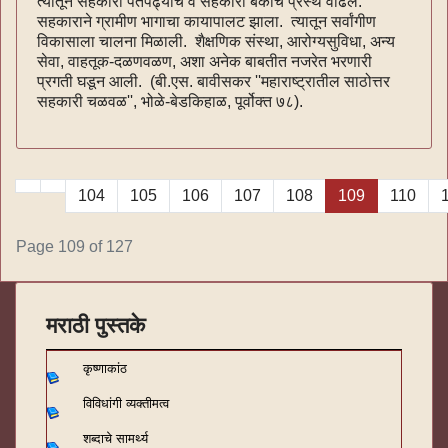
त्यातून सहकारी पतपेढ्यांचे व सहकारी बँकांचे प्रस्थ वाढले.
सहकाराने ग्रामीण भागाचा कायापालट झाला. त्यातून सर्वांगीण
विकासाला चालना मिळाली. शैक्षणिक संस्था, आरोग्यसुविधा, अन्य
सेवा, वाहतूक-दळणवळण, अशा अनेक बाबतीत नजरेत भरणारी
प्रगती घडून आली. (बी.एस. बावीसकर ''महाराष्ट्रातील साठोत्तर
सहकारी चळवळ'', भोळे-बेडकिहाळ, पूर्वोक्त ७८).
104
105
106
107
108
109
110
Page 109 of 127
मराठी पुस्तके
कृष्णाकांठ
विविधांगी व्यक्तीमत्व
शब्दाचे सामर्थ्य