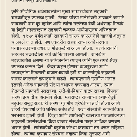
जातींना भरपूर वाव मिळाला.
कृषि-औद्योगिक अर्थव्यवस्थेला मुख्य आधारचौकट सहकारी
चळवळीतून उपलब्ध झाली. शेतक-यांच्या मानेभोवती आवळले जाणारे
सावकारी पाश दूर व्हावेत आणि त्यांना गरजेच्या वेळी अर्थसाह्य मिळावे
या हेतूंनी महाराष्ट्रात सहकारी चळवळ आधीपासूनच अस्तित्वात
होती. १९५० पर्यंत काही सहकारी साखर कारखानेही खाजगी क्षेत्रात
चालवले जात होते. पण एकंदरीत सहकाराच्या अधोसंरचना
पन्नासनंतरच्या दशकात मोडकळीस आल्या होत्या. यशवंतरावांनी
सहकार चळवळीला नवी ऊर्जितावस्था आणली. राजकीय
महत्त्वाकांक्षा असणा-या अभिजनांना त्यातून त्यांनी एक तगडे क्षेत्र
उपलब्ध करून दिले. केंद्राकडून होणारा कर्जपुरवठा आणि
उत्पादनांना मिळणारी बाजारभावाची हमी या कारणांमुळे सहकारी
साखर कारखाने झपाट्याने वाढले. त्याचप्रमाणे ग्रामीण भागात
इतरही अनेक सहकारी संस्था स्थापन करण्यात आल्या. त्यात
शेतकरी सहकारी पतसंस्था, खते-बी-बियाणे वाटप संस्था, विपणन
संस्था इत्यादींचा अंतर्भाव होता. महाराष्ट्र राज्याच्या स्थापनेपूर्वी
बहुतेक समृद्ध सहकारी संस्था ग्रामीण श्रेष्ठींच्या हाती होत्या आणि
शहरी विश्वाशी त्यांचे घनिष्ठ संबंध होते. अशा संस्थांची स्वाभाविकच
भरभराट झाली होती. जिल्हा आणि त्यापेक्षाही खालच्या पातळ्यांवरच्या
सहकारी पतसंस्थांना किंवा बाजार संस्थांना मात्र आर्थिक चणचण
भासत होती. त्यांच्यापैकी बहुतेक संस्था कशाबशा तग धरून राहिल्या
होत्या. त्यांच्या क्रमवार संरचना नव्हत्या किंवा सुस्पष्ट अशी