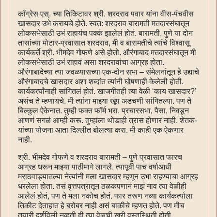
काँग्रेस एस्. च्या तिकिटावर श्री. शरदराव पवार यांना वीस-पंचवीस
खासदार उभे करायचे होते. स्वत: शरदराव बारामती मतदारसंघातून
लोकसभेसाठी उभं राहायंच पक्कं झालेलं होतं. बारामती, पुणे या दोन
तासांच्या मोटार-प्रवासात शरदराव, मी व बारामतीचे त्यांचे विश्वासू
कार्यकर्ते श्री. भीमदेव गोफणे असे होतो. औरंगाबाद मतदारसंघातून मी
लोकसभेसाठी उभं राहावं असा शरदरावांचा आग्रह होता.
औरंगाबादेच्या त्या जवळपासच्या एक-दोन सभा – संमेलनांतून हे उद्याचे
औरंगाबादचे खासदार अशा शब्दांत त्यांनी घोषणाही केलेली होती.
कार्यकर्त्यांनाही सांगितलं होतं. खाजगीतही त्या वेळी ‘काय खासदार?’
असंच ते म्हणायचे. मी त्यांना माझ्या खूप अडचणी सांगितल्या. पण ते
बिल्कुल ऐकेनात. तुम्ही फक्त फॉर्म भरा. प्रचारसभा, पैसा, निवडून
आणणं सगळं आम्ही करू. तुम्हांला थोडाही त्रास होणार नाही. शेतक-
यांच्या योजना आता दिल्लीत बोलत्या करा. मी काही एक ऐकणार
नाही.
श्री. भीमदेव गोफणे व शरदराव बारामती – पुणे प्रवासात फारच
आग्रह धरून माझ्या पाठीमागे लागले. त्यापूर्वी पाच वर्षाआधी
मराठवाड्यातल्या नेत्यांनी मला खासदार म्हणून उभा राहण्याचा आग्रह
धरलेला होता. तसं वृत्तपत्रातून ठळकपणानं माझं नाव त्या वेळीही
आलेलं होतं, पण ते मला नकोच होतं. फार तरूण नव्या कार्यकर्त्याला
तिकीट देताहात हे बरोबर नाही असं बाकीचे म्हणत होते. पण मीच
तयारी दर्शविली नव्हती ही त्या वेळची खरी वस्तुस्थिती होती.