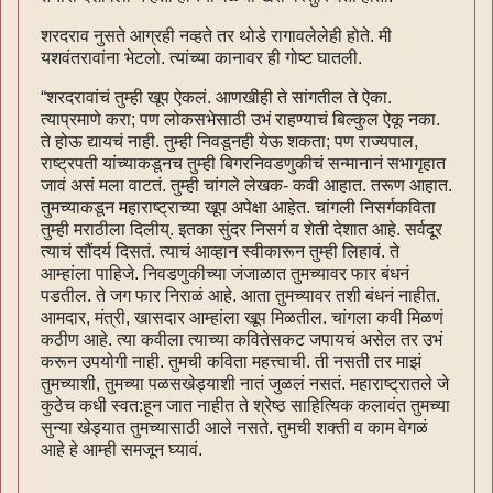
शरदराव नुसते आग्रही नव्हते तर थोडे रागावलेलेही होते. मी
यशवंतरावांना भेटलो. त्यांच्या कानावर ही गोष्ट घातली.
“शरदरावांचं तुम्ही खूप ऐकलं. आणखीही ते सांगतील ते ऐका.
त्याप्रमाणे करा; पण लोकसभेसाठी उभं राहण्याचं बिल्कुल ऐकू नका.
ते होऊ द्यायचं नाही. तुम्ही निवडूनही येऊ शकता; पण राज्यपाल,
राष्ट्रपती यांच्याकडूनच तुम्ही बिगरनिवडणुकीचं सन्मानानं सभागृहात
जावं असं मला वाटतं. तुम्ही चांगले लेखक- कवी आहात. तरूण आहात.
तुमच्याकडून महाराष्ट्राच्या खूप अपेक्षा आहेत. चांगली निसर्गकविता
तुम्ही मराठीला दिलीय्. इतका सुंदर निसर्ग व शेती देशात आहे. सर्वदूर
त्याचं सौंदर्य दिसतं. त्याचं आव्हान स्वीकारून तुम्ही लिहावं. ते
आम्हांला पाहिजे. निवडणुकीच्या जंजाळात तुमच्यावर फार बंधनं
पडतील. ते जग फार निराळं आहे. आता तुमच्यावर तशी बंधनं नाहीत.
आमदार, मंत्री, खासदार आम्हांला खूप मिळतील. चांगला कवी मिळणं
कठीण आहे. त्या कवीला त्याच्या कवितेसकट जपायचं असेल तर उभं
करून उपयोगी नाही. तुमची कविता महत्त्वाची. ती नसती तर माझं
तुमच्याशी, तुमच्या पळसखेड्याशी नातं जुळलं नसतं. महाराष्ट्रातले जे
कुठेच कधी स्वत:हून जात नाहीत ते श्रेष्ठ साहित्यिक कलावंत तुमच्या
सुन्या खेड्यात तुमच्यासाठी आले नसते. तुमची शक्ती व काम वेगळं
आहे हे आम्ही समजून घ्यावं.