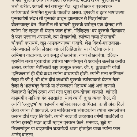
चांगली पुस्तकं त्यांनी वाचलेली असायची. भेटीत ते त्या पुस्तकांच्या
चर्चा करीत. आपली मतं तपासून घेत. खूप लेखक व प्रकाशक
त्यांच्याकडे नियमित पुस्तकं पाठवीत असत. इंग्रजी व इतर भाषांतल्या
पुस्तकांशी संदर्भ ती पुस्तकं वाचून झाल्यावर ते मित्रांसोबत
बोलण्यातून देत. मिळतील ती चांगली पुस्तकं वर्षातून एक-दोनदा तरी
त्यांना भेट म्हणून मी घेऊन जात होतो. “रिव्हिएरा” वर पुस्तकं दिल्यावर
ते फार प्रसन्न असायचे. त्या लेखकांची, त्यांच्या नव्या लेखनाची
चौकशी करायचे. खूप आडवळणाच्या गावांचे, थेड विदर्भ-मराठवाडा-
कोकणातले नवीन लेखक चांगलं लिहिताहेत या गोष्टीचा त्यांना
अभिमान वाटायचा. त्या समृद्ध लेखकांचा, नव्या लेखकांचा, दलित-
ग्रामीण नव्या प्रवाहांचा त्यांच्या भाषणांमधून ते आवर्जून उल्लेख करीत
असत. त्यांच्या भेटींसाठी खूप उत्सुक असत. जी. ए. कुळकर्णी यांची
‘इस्किलार’ ही दीर्घ कथा त्यांना वाचायची होती. त्यांनी मला सांगितलं
तेव्हा मी जी एं. ची दोन दीर्घ कथांची पुस्तकं त्यांच्याकडे घेऊन गेलो.
तेव्हा ते भालचंद्र नेमाडे या लेखकाला भेटायचं आहे असं म्हणाले.
केव्हातरी भेटीचं ठरवा असं मला पुन्हा एक-दोनदा म्हणाले. चांगली
वाड्मयीन मासिकं बंद पडताहेत, याचं त्यांनी दु:ख व्यक्त केलं. मी
त्यांनी ‘अनुष्टुभ’ या वड्मयीन मासिकाबद्दल सांगितलं, काही अंक दिलं
तेव्हा त्यांना ते आवडले. त्या मासिकाच्या संपादकांना त्यांना समालोचन
करून दीर्घ पत्रं लिहिली. त्यांनी स्वत:ही तहहयात वर्गणी पाठविली व
त्यांना इतरही मदत व्हावी म्हणून प्रयत्न केले. मनमाड, धुळे या
ठिकाणांहून या वाड्मयीन घडामोडी आता होताहेत याचा त्यांना फार
आनंद वाटला.