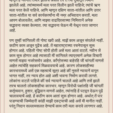
म्हणून हें नवनीत तयार झालेंच असेल तर तें त्या दुधातूंन निर्माण
झालेलें आहे. त्यांच्यामध्यें मला परत विलीन झालें पाहिजे; त्यांचें ऋण
मला परत केलें पाहिजे. आणि म्हणून दक्षिण साता-यांतील आणि उत्तर
साता-यांतील या सर्व कार्यकर्त्यांना मी नम्र अभिवादन करतों. मला
आपण बोलावलेंत, आणि माझ्या वाढदिवसाच्या निमित्तानें अनेक
सद्भावना व्यक्त केल्यात. त्या सद्भावना घेऊन मी येथून परत जाणार
आहें.
पण तुम्हीं सांगितली ती गोष्ट खरी आहे. माझें काम अजून संपलेले नाहीं.
कठीण काम अजून पुढेंच आहे. तें महाराष्ट्राच्या रचनेपासून सुरू
होणार आहे. पहिली गोष्ट सोपी होती असें मला आतां वाटतें. नवीन जें
काम सुरू होणार आहे त्यासाठी मीं सांगितले त्याप्रमाणें अनेक विचारी
माणसें माझ्या नजरेसमोर आहेत. काँग्रेसच्या बाहेरहि जीं चांगलीं माणसें
आहेत त्यांचेंहि सहकार्य मिळवावयाचें आहे. कारण लोकशाहीच्या
कारभारामध्यें असें एक महत्वाचें सूत्र आहे कीं नुसतें न्यायानें वागून
भागत नाहीं, तर न्याय होत आहे अशी भावना निर्माण करावी लागते.
लोकांना वाटलें पाहिजे कीं सर्व न्यायानें चाललें आहे आणि तसें झालें
तरच चालतो लोकशाहीचा कारभार. म्हणून विरोधी पक्षांतहि जीं चांगलीं
कर्तृत्ववान, हुशार, बुद्धिवान माणसें आहेत, त्यांनाहि हें पटवून देऊन पुढें
चालावयाचें आहे. हें कठीण काम आतां सुरू होणार आहे. अर्थात् तें पार
पाडण्याची जिम्मेदारी कांही माझी एकट्याची आहे असें मी मानीत नाहीं.
परंतु निदान सल्लामसलत देण्याचें काम तरी मला करावे लागणार आहे.