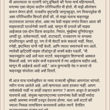
मी आपल्याला या प्रसंगी सांगू इच्छितो की गेल्या मार्च महिन्यामध्यें,
मनाच्या एका मोठ्या कठीण परिस्थितींत मी होतो. मी माझें ऑपरेशन
करून घेणार होतों. राजकीय दृष्ट्याहि जाणूनबुजून, पण विचारपूर्वक मी
अशा परिस्थितींत शिरलों होतों की, तो माझा मलाच चक्रव्यूह
वाटावयाला लागला होता. अशा त्या वेळी माझ्या मनांत विचार आला की
माझ्यासाठी प्रार्थनेची जरुरी आहे. म्हणून मीं ठरवलें कीं माझ्या
आईजवळ एक-दोन दिवस काढावेत. निवांत, मुंबईच्या दुनियेपासून
अगदीं दूर. वर्तमानपत्रें, चर्चा, वाटाघाटी, राजकारण या सगळ्या
दंगलीपासून अगदी दूर. पण तें मी शेवटीं करूं शकलो नाहीं. मित्र,
स्नेही, इष्टमित्र यांनी गर्दी केली. आणि त्याला समारंभाचें रूप आलें.
त्यावेळी झट्दिशीं माझ्या तोंडांतून ही वाक्यें बाहेर पडलीं, ''मी
चक्रव्यूहांत आहें असें मला वाटतें. चक्रव्यूहांत शिरण्याची अक्कल
शिकलों आहे. पण बाहेर कसें पडावयाचे तें त्या आईलाच माहीत आहे,
म्हणून मी आईकडे आलों आहें.'' आज कुणाचाहि भेद न करतां तो
चक्रव्यूह संपलेला आहे असें दिसतें.
मी आज याच पार्श्वभूमीवर या नव्या राज्याची भूमिका आपणांला सांगतो.
नवीन राज्य आलेलें आहे, असें म्हणायला आतां हरकत नाहीं. आपण
भाषेसंबंधी नाहीं ना कांहीं तक्रार करणार ? कारण अजून ते कायद्यांने
यावयाचें आहे. संयुक्त महाराष्ट्राच्या प्रश्नांच्या वेळी कांहीं मर्यादा
आम्ही आमच्या मनाशीं ठरवून ठेवल्या होत्या. मला असें वाटतें कीं
ज्याला निव्वळ तत्त्वचिंतन करावयाचें असेल त्यानें दैनंदिन