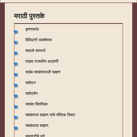
मराठी पुस्तके
कृष्णाकांठ
विविधांगी व्यक्तीमत्व
शब्दाचे सामर्थ्य
माझ्या राजकीय आठवणी
साहेब यशवंतरावजी चव्हाण
यशोधन
यशोदर्शन
यशवंत चिंतनिका
यशवंतराव चव्हाण यांचे मौलिक विचार
यशवंतराव चव्हाण
सह्याद्रीचे वारे