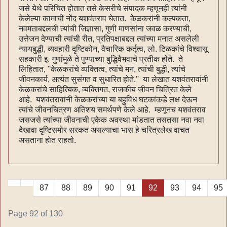
जसे येथे परिचित होतात तसे केसरीचे संपादक म्हणूनही त्यांनी
केलेल्या कामाची नोंद यशवंतराव घेतात. केळकरांनी कल्पकता,
नवमताबद्दलची त्यांची जिज्ञासा, गुणी माणसांना जवळ करण्याची,
उत्तेजन देण्याची त्यांची रीत, प्रतिपक्षाबद्दल त्यांच्या मनात असलेली
न्यायबुद्धी, व्यवहारी दृष्टिकोन, वैचारिक कर्तृत्व, लो. टिळकांचे विश्वासू
सहकारी इ. गुणांमुळे ते पुण्याच्या बुद्धिवैभवाचे प्रतीक होते. ते
लिहितात, ''केळकरांचे व्यक्तित्व, त्यांचे मन, त्यांची बुद्धी, त्यांचे
जीवनकार्य, अत्यंत सुसंगत व सुधारित होते.'' या लेखात यशवंतरावांनी
केळकरांचे साहित्यिक, व्यक्तिगत, राजकीय जीवन चित्रित केले
आहे. यशवंतरावांनी केळकरांच्या या बहुविध घटकांकडे लक्ष देऊन
त्यांचे जीवनचित्रण अतिशय समर्थपणे केले आहे. म्हणूनच यशवंतराव
जसजसे त्यांच्या जीवनाची एकेक अवस्था मांडतात तसतसा नवा नवा
देखावा दृष्टिसमोर सरकत असल्याचा भास हे चरित्रलेख वाचत
असताना होत राहतो.
87
88
89
90
91
92
93
94
95
Page 92 of 130