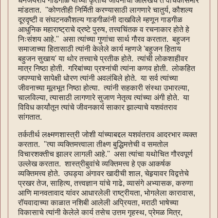
धनंजयराव गाडगीळ यांच्या कृतार्थ जीवनाचा आलेखच ते वाचकांसमोर
मांडतात. ''कोणतीही निर्मिती करण्यासाठी लागणारे चातुर्य, कौशल्य
दूरदृष्टी व संघटनकौशल्य गाडगीळांनी दाखविले म्हणून गाडगीळ
आधुनिक महाराष्ट्राचे द्रष्टे पुरुष, तत्त्वचिंतक व रचनाकार होते हे
निःसंशय आहे.'' असा त्यांच्या गुणांचा सार्थ गौरव करतात. बहुजन
समाजाच्या हितासाठी त्यांनी केलेले कार्य म्हणजे 'बहुजन हिताय
बहुजन सुखाय' या थोर तत्त्वाचे प्रतीक होते. त्यांची लोकशाहीवर
मात्र निष्ठा होती. गरिबांच्या प्रश्नांची त्यांना कणव होती. लोकहित
जपण्याचे सापेक्षी धोरण त्यांनी अवलंबिले होते. या सर्व त्यांच्या
जीवनाच्या मूलभूत निष्ठा होत्या. त्यांनी सहकारी संस्था उभारल्या,
चालविल्या, त्यासाठी लागणारे सुजाण नेतृत्व त्यांच्या अंगी होते. या
विविध कार्यांतून त्यांचे जीवनकार्य साकार झाल्याचे यशवंतराव
सांगतात.
तर्कतीर्थ लक्ष्मणशास्त्री जोशी यांच्याबद्दल यशवंतराव आदरभार व्यक्त
करतात. ''त्या व्यक्तिमत्त्वाला तीक्ष्ण बुद्धिमत्तेची व समतोल
विचारशक्तीच झालर लागली आहे.'' असा त्यांचा यथोचित गौरवपूर्ण
उल्लेख करतात. शास्त्रीबुवांचे व्यक्तिमत्त्व हे एक आकर्षक
व्यक्तिमत्त्व होते. उघड्या अंगावर खादीची शाल, चेहर्‍यावर विद्वत्तेचे
प्रखर तेज, साहित्य, तत्त्वज्ञान यांचे गाढे, व्यासंगे अभ्यासक, करुणा
आणि मानवतावाद यांवर आधारलेली राष्ट्रीयता, भोगलेला कारावास,
रॉयवादाच्या काळात नशिबी आलेली अप्रियता, मराठी भाषेच्या
विकासाचे त्यांनी केलेले कार्य तसेच उत्तम गृहस्थ, प्रेमळ मित्र,