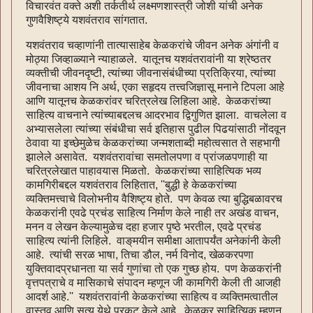
विचारवंत वक्ते अशी तर्कतीर्थ लक्ष्मणशास्त्री जोशी यांची अनेक
गुणवैशिष्ट्ये यशवंतराव सांगतात.
यशवंतराव चव्हाणांनी तात्यासाहेब केळकरांचे जीवन अनेक अंगांनी व
मोठ्या जिव्हाळ्याने न्याहाळले. यातूनच यशवंतरावांनी या श्रेष्ठतर
व्यक्तीची जीवनदृष्टी, त्यांच्या जीवनासंबंधीच्या प्रतिक्रिया, त्यांच्या
जीवनाचा आशय नि अर्थ, एका सहृदय तत्त्वजिज्ञासू मनाने टिपला आहे
आणि यातूनच केळकरांवर चरित्रलेख लिहिला आहे. केळकरांच्या
साहित्य वाचनाने त्यांच्याबद्दलच आदरभाव द्विगुणित झाला. वाचलेला व
अभ्यासलेला त्यांच्या संबंधीचा सर्व इतिहास पुढील पिढयांसाठी नोंदवून
ठेवावा या इच्छेमुळेच केळकरांच्या जन्मशताब्दी महोत्वसात ते सहभागी
झालेले असावेत. यशवंतरावांचा समतोलपणा व प्रांजळपणाही या
चरित्रलेखात पाहावयास मिळतो. केळकरांच्या साहित्यिक भव्य
कामगिरीबद्दल यशवंतराव लिहितात, ''बुद्धी हे केळकरांच्या
व्यक्तिमत्त्वाचे विलोभनीय वैशिष्ट्य होते. पण केवळ त्या बुद्धिबळावरच
केळकरांनी एवढे प्रचंड साहित्य निर्माण केले नाही तर अखंड वाचन,
मनन व लेखन केल्यामुळेच दहा हजार पृष्ठे भरतील, एवढे प्रचंड
साहित्य त्यांनी लिहिले. वाङ्‌मयीन समीक्षा आतापर्यंत अनेकांनी केली
आहे. त्यांची सरळ भाषा, तिचा डौल, नर्म विनोद, खेळकरपणा
युक्तिवादप्रधानता या सर्व गुणांचा तो एक गुच्छ होय. पण केळकरांनी
वृत्तपत्राचे व मासिकाचे संपादन म्हणून जी कामगिरी केली ती आजही
आदर्श आहे.'' यशवंतरावांनी केळकरांच्या साहित्य व व्यक्तिमत्वातील
वास्तव आणि सत्य येथे प्रकट केले आहे. केळकर साहित्यिक म्हणून