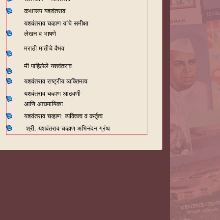
कथारूप यशवंतराव
यशवंतराव चव्हाण यांचे समीक्षा
लेखन व भाषणे
मराठी मातीचे वैभव
मी पाहिलेले यशवंतराव
यशवंतराव राष्ट्रीय व्यक्तिमत्व
यशवंतराव चव्हाण आठवणी
आणि आख्यायिका
यशवंतराव चव्हाण: व्यक्तित्व व कर्तृत्व
श्री. यशवंतराव चव्हाण अभिनंदन ग्रंथ