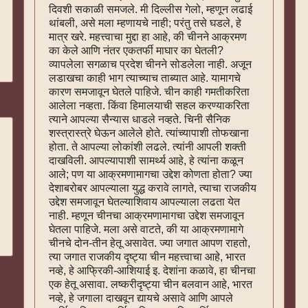
दिवशी सकाळी समजले. मी दिल्लीस गेलो, म्हणून लढाई
थांबली, असे मला म्हणायचे नाही; परंतु तसे घडले, हे
मात्र खरे. महत्त्वाचा मुद्दा हा आहे, की चीनने आक्रमण
का केले आणि नंतर एकतर्फी माघार का घेतली?
व्यापलेला सगळाच प्रदेश चीनने सोडलेला नाही. अजून
लडाखचा काही भाग त्याच्याच ताब्यात आहे. यामागचे
कारण समजावून घेतले पाहिजे. चीन काही गमतीकरिता
आलेला नव्हता. किंवा हिमालयाची सहल करण्याकरिता
त्याने आपल्या सैन्यास धाडले नव्हते. चिनी सैनिक
शस्त्रास्त्रे घेऊन आलेले होते. त्यांच्यापाशी तोफखाना
होता. ते आपल्या लोकांशी लढले. त्यांनी आपली शक्ती
दाखविली. आपल्यापाशी सामर्थ्य आहे, हे त्यांना कळून
आले; पण या आक्रमणामागचा उद्देश कोणता होता? ज्या
देशाबरोबर आपल्याला युद्ध करावे लागते, त्याचा राजकीय
उद्देश समजावून घेतल्याशिवाय आपल्याला लढता येत
नाही. म्हणून चीनचा आक्रमणामागचा उद्देश समजावून
घेतला पाहिजे. मला असे वाटते, की या आक्रमणामागे
चीनचे दोन-तीन हेतू असावेत. ज्या जगात आपण राहतो,
त्या जगात राजकीय दृष्ट्या चीन महत्त्वाचा आहे, भारत
नव्हे, हे आफ्रिकी-आशियाई इ. देशांना कळावे, हा चीनचा
एक हेतू असावा. लष्करीदृष्ट्या चीन बलवान आहे, भारत
नव्हे, हे जगाला दाखवून द्यायचे असावे आणि आपले