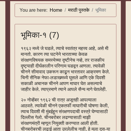
You are here:
Home
मराठी पुस्तके
भूमिका
भूमिका-१ (7)
१९६२ मध्ये जे घडले, त्याचे स्वतंत्र महत्त्व आहे, असे मी
मानतो. कारण त्या घटनेने भारताच्या केवळ
संरक्षणविषयक समस्येच्या दृष्टीनेच नव्हे, तर राजकीय
दृष्ट्याही दीर्घकालीन परिणाम घडवून आणला. त्यावेळी
चीनने सीमावाद उकरून काढून भारतावर आक्रमण केले.
चिनी सैनिक नेफा-लडाखमध्ये घुसले आणि एके दिवशी
सकाळी अचानक चीनने आपण माघार घेत असल्याचे
जाहीर केले. त्याप्रमाणे त्याने आपले सैन्य मागे घेतलेही.
२० नोव्हेंबर १९६२ ची रात्र अजूनही आपल्याला
आठवते. त्यावेळी चीनने एकतर्फी माघारीची घोषणा केली,
त्याच दिवशी मी मुंबईहून संरक्षणपदाची वस्त्रे घेण्यासाठी
दिल्लीस गेलो. चीनबरोबर लढण्यासाठी माझी
संरक्षणमंत्री म्हणून नियुक्ती करण्यात आली होती.
चीनबरोबरची लढाई आता उरलेलीच नाही, हे मला दुस-या