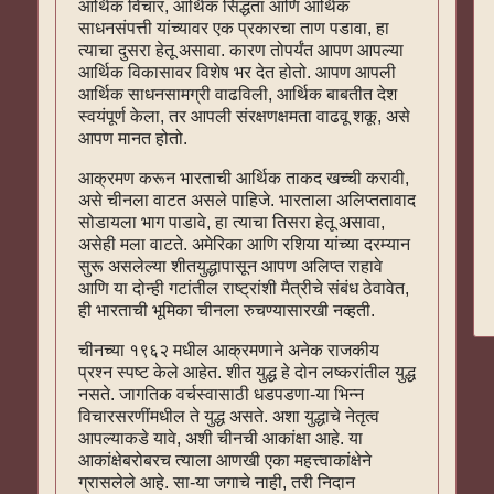
आर्थिक विचार, आर्थिक सिद्धता आणि आर्थिक
साधनसंपत्ती यांच्यावर एक प्रकारचा ताण पडावा, हा
त्याचा दुसरा हेतू असावा. कारण तोपर्यंत आपण आपल्या
आर्थिक विकासावर विशेष भर देत होतो. आपण आपली
आर्थिक साधनसामग्री वाढविली, आर्थिक बाबतीत देश
स्वयंपूर्ण केला, तर आपली संरक्षणक्षमता वाढवू शकू, असे
आपण मानत होतो.
आक्रमण करून भारताची आर्थिक ताकद खच्ची करावी,
असे चीनला वाटत असले पाहिजे. भारताला अलिप्ततावाद
सोडायला भाग पाडावे, हा त्याचा तिसरा हेतू असावा,
असेही मला वाटते. अमेरिका आणि रशिया यांच्या दरम्यान
सुरू असलेल्या शीतयुद्धापासून आपण अलिप्त राहावे
आणि या दोन्ही गटांतील राष्ट्रांशी मैत्रीचे संबंध ठेवावेत,
ही भारताची भूमिका चीनला रुचण्यासारखी नव्हती.
चीनच्या १९६२ मधील आक्रमणाने अनेक राजकीय
प्रश्न स्पष्ट केले आहेत. शीत युद्ध हे दोन लष्करांतील युद्ध
नसते. जागतिक वर्चस्वासाठी धडपडणा-या भिन्न
विचारसरणींमधील ते युद्ध असते. अशा युद्धाचे नेतृत्व
आपल्याकडे यावे, अशी चीनची आकांक्षा आहे. या
आकांक्षेबरोबरच त्याला आणखी एका महत्त्वाकांक्षेने
ग्रासलेले आहे. सा-या जगाचे नाही, तरी निदान