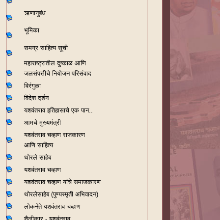
ऋणानुबंध
भूमिका
समग्र साहित्य सूची
महाराष्ट्रातील दुष्काळ आणि
जलसंपत्तीचे नियोजन परिसंवाद
विरंगुळा
विदेश दर्शन
यशवंतराव
इतिहासाचे एक पान..
आमचे मुख्यमंत्री
यशवंतराव चव्हाण राजकारण
आणि साहित्य
थोरले साहेब
यशवंतराव चव्हाण
यशवंतराव चव्हाण यांचे समाजकारण
थोरलेसाहेब (पुण्यस्मृती अभिवादन)
लोकनेते यशवंतराव चव्हाण
शैलीकार - यशवंतराव