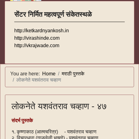
सेंटर निर्मित महत्वपूर्ण संकेतस्थळे
http://ketkardnyankosh.in
http://virashinde.com
http://vkrajwade.com
You are here:
Home
मराठी पुस्तके
लोकनेते यशवंतराव चव्हाण
लोकनेते यशवंतराव चव्हाण - ४७
संदर्भ पुस्तके
१. कृष्णाकाठ (आत्मचरित्र) - यशवंतराव चव्हाण
२. विचारधारा (गाजलेली भाषणे) - यशवंतराव चव्हाण