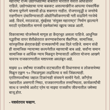
महाराष्ट राज्य उद्योगधंद्याच्या बाबतीत भारतात सर्वात आघाडीवर
राहिले. उद्योगधंद्याचा पाया बळकट असल्याखेरीज आपल्या पंचवार्षिक
योजना पूर्णपणे यशस्वी होऊ शकणार नाहीत. रोजगारवृद्धी व जनतेचे
राहणीमान उंचाविण्यासाठी ओद्योगिकीकरणाची गती वाढविणे गरजेचे
आहे. विदर्भ, मराठवाडा, मुंबईसह ‘संयुक्त महाराष्ट्र’ निर्माण झाल्याने
मराठी प्रदेशातील माणसे एकमेकांच्या खूपच जवळ आली.
विकासाच्या योजनेमध्ये माणूस हा केंद्रभूत असला पाहिजे. आधुनिक
पद्धतीचा वापर शेतीक्षेत्रात करण्याबरोबरच शैक्षणिक, सामाजिक,
सांस्कृतिक क्षेत्राकडेही राज्यकर्त्यांनी लक्ष दिले पाहिजे. समान संधी
ही सामाजिक न्यायाच्या कल्पनेतील महत्त्वाची बाब आहे. सर्वांना समान
सामाजिक व आर्थिक न्याय मिळवून देण्यासाठी अविरत योजना आखणे
यावरच राजकारणातील यशापयश अवलंबून आहे.
माझ्या ४० वर्षांच्या राजकीय वाटचालीत मी विधानसभा व लोकसभेच्या
मिळून एकूण १० निवडणूका लढविल्या व सर्व जिंकल्याही.
प्रतिस्पर्ध्यांच्या जहाल टिकांनाही संयमाने सामोरे गेलो. काँग्रेस
पक्षावरील असणारी निष्ठा, राजकारणातील तत्त्वनिष्ठता, कार्यकर्त्यांची
साथ व जनतेचे अलोट प्रेम या माझ्या राजकीय जीवनातील जमेच्या
बाजू होत.
- यशवंतराव चव्हाण.