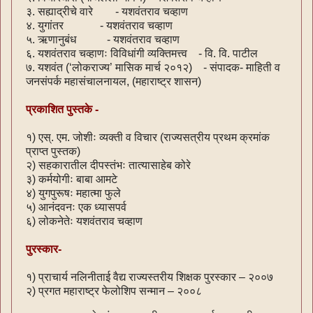
३. सह्याद्रीचे वारे - यशवंतराव चव्हाण
४. युगांतर - यशवंतराव चव्हाण
५. ऋणानुबंध - यशवंतराव चव्हाण
६. यशवंतराव चव्हाणः विविधांगी व्यक्तिमत्त्व - वि. वि. पाटील
७. यशवंत (‘लोकराज्य’ मासिक मार्च २०१२) - संपादक- माहिती व
जनसंपर्क महासंचालनायल, (महाराष्ट्र शासन)
प्रकाशित पुस्तके -
१) एस्. एम. जोशीः व्यक्ती व विचार (राज्यसत्रीय प्रथम क्रमांक
प्राप्त पुस्तक)
२) सहकारातील दीपस्तंभः तात्यासाहेब कोरे
३) कर्मयोगीः बाबा आमटे
४) युगपुरूषः महात्मा फुले
५) आनंदवनः एक ध्यासपर्व
६) लोकनेतेः यशवंतराव चव्हाण
पुरस्कार-
१) प्राचार्य नलिनीताई वैद्य राज्यस्तरीय शिक्षक पुरस्कार – २००७
२) प्रगत महाराष्ट्र फेलोशिप सन्मान – २००८