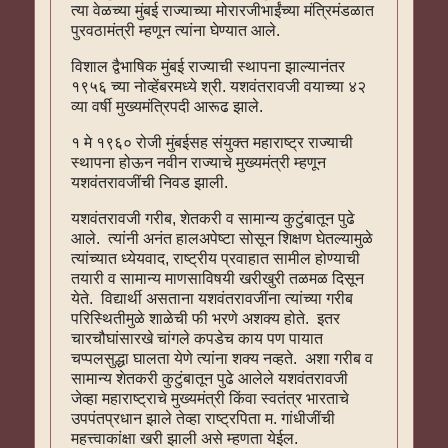
त्या वेळच्या मुंबई राज्याच्या मोरारजीभाईंच्या मंत्रिमंडळात
पुरवठामंत्री म्हणून त्यांना घेण्यात आले.
विशाल द्वैभाषिक मुंबई राज्याची स्थापना झाल्यानंतर
१९५६ च्या नोव्हेंबरमध्ये श्री. यशवंतरावजी वयाच्या ४२
व्या वर्षी मुख्यमंत्रिपदी आरूढ झाले.
१ मे १९६० रोजी मुंबईसह संयुक्त महाराष्ट्र राज्याची
स्थापना होऊन नवीन राज्याचे मुख्यमंत्री म्हणून
यशवंतरावजींची निवड झाली.
यशवंतरावजी गरीब, शेतकरी व सामान्य कुटुंबातून पुढे
आले. त्यांनी अनंत हालअपेष्टा सोसून शिक्षण घेतल्यामुळे
त्यांच्यात ध्येयवाद, राष्ट्रीय प्रवाहात सामील होण्याची
तयारी व सामान्य माणसाविषयी खरीखुरी तळमळ दिसून
येते. विद्यार्थी असताना यशवंतरावजींना त्यांच्या गरीब
परिस्थितीमुळे शाळेची फी भरणे अशक्य होते. इतर
चारचौघांसारखे चांगले कपडेच काय पण पायात
चप्पलसुद्धा घालता येणे त्यांना शक्य नव्हते. अशा गरीब व
सामान्य शेतकरी कुटुंबातून पुढे आलेले यशवंतरावजी
जेव्हा महाराष्ट्राचे मुख्यमंत्री किंवा स्वतंत्र भारताचे
उपपंतप्रधान झाले तेव्हा राष्ट्रपिता म. गांधीजींची
महत्त्वाकांक्षा खरी झाली असे म्हणता येईल.