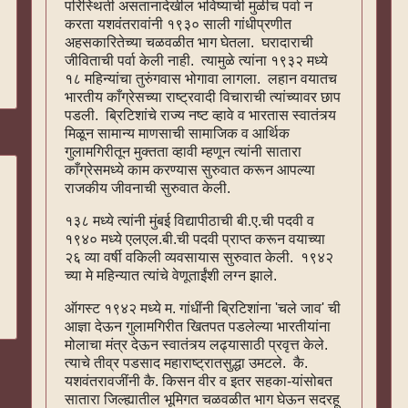
परिस्थिती असतानादेखील भविष्याची मुळीच पर्वा न
करता यशवंतरावांनी १९३० साली गांधीप्रणीत
अहसकारितेच्या चळवळीत भाग घेतला. घरादाराची
जीविताची पर्वा केली नाही. त्यामुळे त्यांना १९३२ मध्ये
१८ महिन्यांचा तुरुंगवास भोगावा लागला. लहान वयातच
भारतीय काँग्रेसच्या राष्ट्रवादी विचाराची त्यांच्यावर छाप
पडली. ब्रिटिशांचे राज्य नष्ट व्हावे व भारतास स्वातंत्र्य
मिळून सामान्य माणसाची सामाजिक व आर्थिक
गुलामगिरीतून मुक्तता व्हावी म्हणून त्यांनी सातारा
काँग्रेसमध्ये काम करण्यास सुरुवात करून आपल्या
राजकीय जीवनाची सुरुवात केली.
१३८ मध्ये त्यांनी मुंबई विद्यापीठाची बी.ए.ची पदवी व
१९४० मध्ये एलएल.बी.ची पदवी प्राप्त करून वयाच्या
२६ व्या वर्षी वकिली व्यवसायास सुरुवात केली. १९४२
च्या मे महिन्यात त्यांचे वेणूताईंशी लग्न झाले.
ऑगस्ट १९४२ मध्ये म. गांधींनी ब्रिटिशांना 'चले जाव' ची
आज्ञा देऊन गुलामगिरीत खितपत पडलेल्या भारतीयांना
मोलाचा मंत्र देऊन स्वातंत्र्य लढ्यासाठी प्रवृत्त केले.
त्याचे तीव्र पडसाद महाराष्ट्रातसुद्धा उमटले. कै.
यशवंतरावजींनी कै. किसन वीर व इतर सहका-यांसोबत
सातारा जिल्ह्यातील भूमिगत चळवळीत भाग घेऊन सदरहू