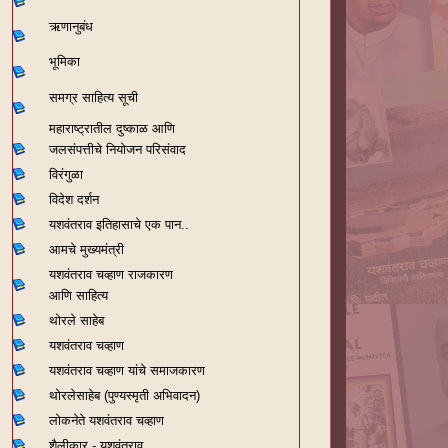
ऋणानुबंध
भूमिका
समग्र साहित्य सूची
महाराष्ट्रातील दुष्काळ आणि
जलसंपत्तीचे नियोजन परिसंवाद
विरंगुळा
विदेश दर्शन
यशवंतराव
इतिहासाचे एक पान..
आमचे मुख्यमंत्री
यशवंतराव चव्हाण राजकारण
आणि साहित्य
थोरले साहेब
यशवंतराव चव्हाण
यशवंतराव चव्हाण यांचे समाजकारण
थोरलेसाहेब (पुण्यस्मृती अभिवादन)
लोकनेते यशवंतराव चव्हाण
शैलीकार - यशवंतराव