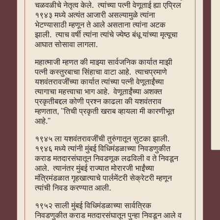
चळवळीचे नेतृत्व केले. त्यांच्या पत्नी वेणूताई ह्या एप्रिल
१९४३ मध्ये अत्यंत आजारी असल्यामुळे त्यांना
भेटण्यासाठी म्हणून ते आले असताना त्यांना अटक
झाली. त्याच वर्षी त्यांना त्यांचे ज्येष्ठ बंधू यांच्या मृत्यूचा
आघात सोसावा लागला.
महात्माजी म्हणत की माझ्या सार्वजनिक कार्यात माझी
पत्नी कस्तुरबाचा सिंहाचा वाटा आहे. त्याचप्रमाणे
यशवंतरावजींच्या कार्यात त्यांच्या पत्नी वेणूताईंच्या
त्यागाचा महत्त्वाचा भाग आहे. वेणूताईंच्या अशक्त
प्रकृतीबद्दल कोणी प्रश्न काढला की यशवंतराव
म्हणतात, ''तिची प्रकृती खराब व्हायला मी कारणीभूत
आहे.''
१९४५ ला यशवंतरावजींची तुरुंगातून सुटका झाली.
१९४६ मध्ये त्यांनी मुंबई विधिमंडळाच्या निवडणुकीत
कराड मतदारसंघातून निवडणूक लढविली व ते निवडून
आले. त्यानंतर मुंबई राज्यात मोरारजी भाईंच्या
मंत्रिमंडळात गृहखात्याचे पार्लमेंटरी सेक्रेटरी म्हणून
त्यांची निवड करण्यात आली.
१९५२ साली मुंबई विधिमंडळाच्या सार्वत्रिक
निवडणुकीत कराड मतदारसंघातून पुन्हा निवडून आले व