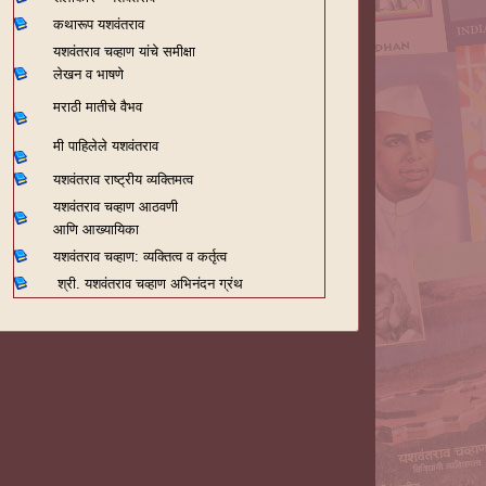
कथारूप यशवंतराव
यशवंतराव चव्हाण यांचे समीक्षा
लेखन व भाषणे
मराठी मातीचे वैभव
मी पाहिलेले यशवंतराव
यशवंतराव राष्ट्रीय व्यक्तिमत्व
यशवंतराव चव्हाण आठवणी
आणि आख्यायिका
यशवंतराव चव्हाण: व्यक्तित्व व कर्तृत्व
श्री. यशवंतराव चव्हाण अभिनंदन ग्रंथ