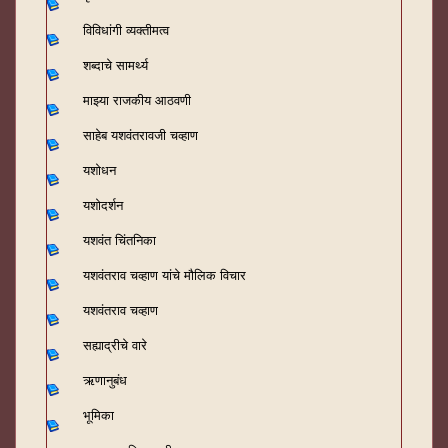
विविधांगी व्यक्तीमत्व
शब्दाचे सामर्थ्य
माझ्या राजकीय आठवणी
साहेब यशवंतरावजी चव्हाण
यशोधन
यशोदर्शन
यशवंत चिंतनिका
यशवंतराव चव्हाण यांचे मौलिक विचार
यशवंतराव चव्हाण
सह्याद्रीचे वारे
ऋणानुबंध
भूमिका