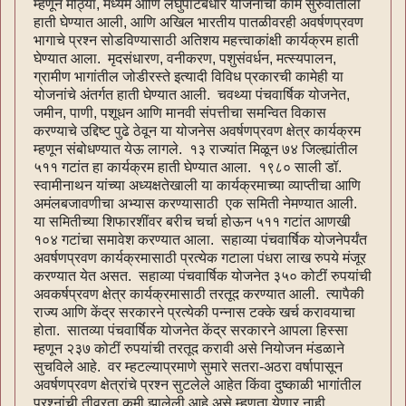
म्हणून मोठ्या, मध्यम आणि लघुपाटबंधारे योजनांची कामे सुरुवातीला
हाती घेण्यात आली, आणि अखिल भारतीय पातळीवरही अवर्षणप्रवण
भागाचे प्रश्न सोडविण्यासाठी अतिशय महत्त्वाकांक्षी कार्यक्रम हाती
घेण्यात आला. मृदसंधारण, वनीकरण, पशुसंवर्धन, मत्स्यपालन,
ग्रामीण भागांतील जोडीरस्ते इत्यादी विविध प्रकारची कामेही या
योजनांचे अंतर्गत हाती घेण्यात आली. चवथ्या पंचवार्षिक योजनेत,
जमीन, पाणी, पशूधन आणि मानवी संपत्तीचा समन्वित विकास
करण्याचे उद्दिष्ट पुढे ठेवून या योजनेस अवर्षणप्रवण क्षेत्र कार्यक्रम
म्हणून संबोधण्यात येऊ लागले. १३ राज्यांत मिळून ७४ जिल्ह्यांतील
५११ गटांत हा कार्यक्रम हाती घेण्यात आला. १९८० साली डॉ.
स्वामीनाथन यांच्या अध्यक्षतेखाली या कार्यक्रमाच्या व्याप्‍तीचा आणि
अमंलबजावणीचा अभ्यास करण्यासाठी एक समिती नेमण्यात आली.
या समितीच्या शिफारशींवर बरीच चर्चा होऊन ५११ गटांत आणखी
१०४ गटांचा समावेश करण्यात आला. सहाव्या पंचवार्षिक योजनेपर्यंत
अवर्षणप्रवण कार्यक्रमासाठी प्रत्येक गटाला पंधरा लाख रुपये मंजूर
करण्यात येत असत. सहाव्या पंचवार्षिक योजनेत ३५० कोटीं रुपयांची
अवकर्षप्रवण क्षेत्र कार्यक्रमासाठी तरतूद करण्यात आली. त्यापैकी
राज्य आणि केंद्र सरकारने प्रत्येकी पन्नास टक्के खर्च करावयाचा
होता. सातव्या पंचवार्षिक योजनेत केंद्र सरकारने आपला हिस्सा
म्हणून २३७ कोटीं रुपयांची तरतूद करावी असे नियोजन मंडळाने
सुचविले आहे. वर म्हटल्याप्रमाणे सुमारे सतरा-अठरा वर्षापासून
अवर्षणप्रवण क्षेत्रांचे प्रश्न सुटलेले आहेत किंवा दुष्काळी भागांतील
प्रश्नांची तीव्रता कमी झालेली आहे असे म्हणता येणार नाही.