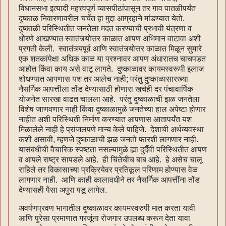
विधानसभा इत्यादी महत्त्वपूर्ण व्यासपीठांपासून तर गाव पातळीपर्यंत
दुष्काळ निवारणावरील चर्चेत हा मुद्दा आग्रहाने मांडण्यात येतो.
दुष्काळी परिस्थितीत जनतेला मदत करण्याची प्रभावी यंत्रणा व
धोरणे आखण्यात स्वातंत्र्योत्तर काळात आपण अभिमान वाटावा अशी
प्रगती केली. स्वातंत्र्यपूर्व आणि स्वातंत्र्योत्तर काळात मिळून सुमारे
एक शतकांपेक्षा अधिक काळ या प्रश्नावर आपण अंधारातच चाचपडत
आहोत किंवा काय असे वाटू लागते. दुष्काळावर कायमस्वरूपी इलाज
शोधण्यात आपणास यश तर आलेच नाही; परंतु दुष्काळासारख्या
नैसर्गिक आपत्तीला तोंड देण्यासाठी होणारा खर्चही दर पंचावार्षिक
योजनेत सारखा वाढत चालला आहे. परंतु दुष्काळाची झळ जनतेला
विशेष जाणवणार नाही किंवा दुष्काळामुळे जनतेच्या हाल अपेष्टा होणार
नाहीत अशी परिस्थिती निर्माण करण्यात आपणास आतापर्यंत यश
मिळालेले नाही हे प्रांजलपणे मान्य केले पाहिजे. देशाची अर्थव्यवस्था
कशी असावी, म्हणजे दुष्काळाची झळ जनतो फारशी लागणार नाही.
यासंबंधीची वैचारिक स्पष्टता नसल्यामुळे ह्या दुर्दैवी परिस्थितीत आपण
व आपले राष्ट्र सापडले आहे. ही चिंतेचीच बाब आहे. हे असेच चालू
राहिले तर विकासाच्या प्रक्रियेवर प्रतिकूल परिणाम होण्यास वेळ
लागणार नाही. आणि काही कालावधीने तर नैसर्गिक आपत्तींना तोंड
देण्यासही पैसा अपुरा पडू लागेल.
अवर्षणप्रवण भागातील दुष्काळावर कायमस्वरुपी मात करता यावी
आणि पुरेसा प्रमाणात गरजूंना रोजगार उपलब्ध करून देता यावा