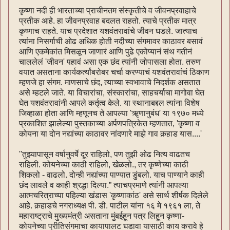
कृष्णा नदी ही भारताच्या प्राचीनतम संस्कृतीचे व जीवनप्रवाहाचे
प्रतीक आहे. हा जीवनप्रवाह बदलत राहतो. त्याचे प्रतीक मात्र
कृष्णाच राहते. याच प्रदेशात यशवंतरावांचे जीवन घडले. जात्याच
त्यांना निसर्गाची ओढ अधिक होती नदीच्या संगमावर काठावर बसावं
आणि एकमेकांत मिसळून जाणारं आणि पुढे एकोप्यानं संथ गतीनं
चाललेलं 'जीवन' पहावं असा एक छंद त्यांनी जोपासला होता. तरुण
वयात असताना कार्यकर्त्यांबरोबर चर्चा करण्याचं यशवंतरावांचं ठिकाण
म्हणजे हा संगम. माणसाचे छंद, त्याच्या स्वभावाचे निदर्शक असतात
असे म्हटले जाते. या विचारांचा, संस्कारांचा, साहचर्याचा मागोवा घेत
घेत यशवंतरावांनी आपले कर्तृत्व केले. या स्थानाबद्दल त्यांना विशेष
जिव्हाळा होता आणि म्हणूनच ते आपल्या 'ॠणानुबंध' या १९७० मध्ये
प्रकाशित झालेल्या पुस्तकाच्या अर्पणपत्रिकेत म्हणतात, 'कृष्णा व
कोयना या दोन नद्यांच्या काठावर नांदणारे माझे गाव कर्‍हाड यास....'
''तुझ्यापासून वर्षानुवर्षे दूर राहिलो, पण तुझी ओढ नित्य वाढतच
राहिली. कोयनेच्या काठी राहिलो, खेळलो., तर कृष्णेच्या काठी
शिकलो - वाढलो. दोन्ही नद्यांच्या पाण्यात डुंबलो. याच पाण्याने काही
छंद लावले व काही श्रद्धा दिल्या.” त्याचप्रमाणे त्यांनी आपल्या
आत्मचरित्राच्या पहिल्या खंडास 'कृष्णाकांठ' असे सार्थ शीर्षक दिलेले
आहे. कर्‍हाडचे नगराध्यक्ष पी. डी. पाटील यांना १६ मे १९६१ ला, ते
महाराष्ट्राचे मुख्यमंत्री असताना मुंबईहून पत्र लिहून कृष्णा-
कोयनेच्या प्रीतिसंगमाचा कायापालट घडावा यासाठी काय करावे हे