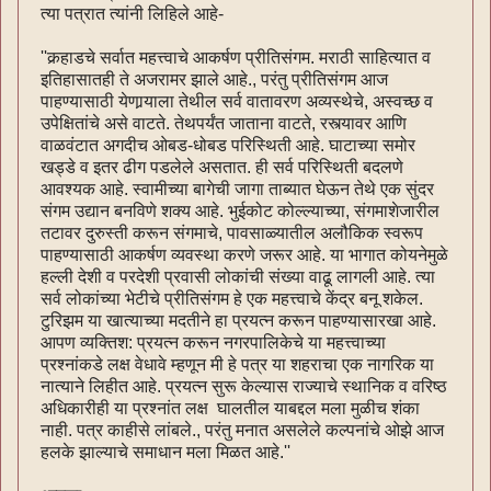
त्या पत्रात त्यांनी लिहिले आहे-
''कर्‍हाडचे सर्वात महत्त्वाचे आकर्षण प्रीतिसंगम. मराठी साहित्यात व
इतिहासातही ते अजरामर झाले आहे., परंतु प्रीतिसंगम आज
पाहण्यासाठी येणार्‍याला तेथील सर्व वातावरण अव्यस्थेचे, अस्वच्छ व
उपेक्षितांचे असे वाटते. तेथपर्यंत जाताना वाटते, रस्त्यावर आणि
वाळवंटात अगदीच ओबड-धोबड परिस्थिती आहे. घाटाच्या समोर
खड्डे व इतर ढीग पडलेले असतात. ही सर्व परिस्थिती बदलणे
आवश्यक आहे. स्वामीच्या बागेची जागा ताब्यात घेऊन तेथे एक सुंदर
संगम उद्यान बनविणे शक्य आहे. भुईकोट कोल्ल्याच्या, संगमाशेजारील
तटावर दुरुस्ती करून संगमाचे, पावसाळ्यातील अलौकिक स्वरूप
पाहण्यासाठी आकर्षण व्यवस्था करणे जरूर आहे. या भागात कोयनेमुळे
हल्ली देशी व परदेशी प्रवासी लोकांची संख्या वाढू लागली आहे. त्या
सर्व लोकांच्या भेटीचे प्रीतिसंगम हे एक महत्त्वाचे केंद्र बनू शकेल.
टुरिझम या खात्याच्या मदतीने हा प्रयत्‍न करून पाहण्यासारखा आहे.
आपण व्यक्तिश: प्रयत्‍न करून नगरपालिकेचे या महत्त्वाच्या
प्रश्नांकडे लक्ष वेधावे म्हणून मी हे पत्र या शहराचा एक नागरिक या
नात्याने लिहीत आहे. प्रयत्‍न सुरू केल्यास राज्याचे स्थानिक व वरिष्ठ
अधिकारीही या प्रश्नांत लक्ष घालतील याबद्दल मला मुळीच शंका
नाही. पत्र काहीसे लांबले., परंतु मनात असलेले कल्पनांचे ओझे आज
हलके झाल्याचे समाधान मला मिळत आहे.''