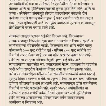
उत्तरवाहिनी कोयना या समोरासमोर एकमेकीस मोठया भक्तिभावाने
भेटतात आणि या प्रीतिसंगमानंतरची कृष्णा पूर्ववाहिनी होते. आणि या
कृष्णा - कोयनेच्या संगमामुळे होणार्‍या काटकोनात वसलेले दोन
नद्यांच्या काठचे गाव म्हणजे कर्‍हाड. हे फार प्राचीन असे गाव असून
त्याला तसा इतिहासही आहे. त्यामुळेच कर्‍हाडला प्राचीन काळापासून
तीर्थक्षेत्राचे महत्त्व प्राप्त झाले आहे.
संगमाला लागूनच पुरातन भुईकोट किल्ला आहे. किल्ल्याच्या
पाणदरवाजातून निघालेला एक घाट संगमावरील नदीच्या पात्रातील
संगमेश्वराच्या मंदिरापर्यंत जातो. किल्ल्याचा तट आणि नदीचे पात्र
यांच्यामध्ये ३०० फूट रुंदीचे व पूर्व - पश्चिम ८०० फूट लांबीचे एक
विस्तीर्ण सपाट मैदान आहे. त्याच्या पूर्वेस प्रशस्त कृष्णा घाट आहे.
आणि त्याला लागूनच पश्चिमाभिमुखी कृष्णाबाई मंदिर आहे.
स्वातंत्र्याच्या चळवळीत स्व. जवाहरलाल नेहरू, काकासाहेब गाडगीळ
आदी अनेक राष्ट्रीय नेत्यांच्या विराट सभा या बागेत झाल्या आहेत.
तसेच स्वातंत्र्यसंग्रामातील अनेक राजकीय चळवळीचे कृष्णा घाट हे
प्रमुख ठिकाण मानण्यात येते. या एकूण परिसराला कर्‍हाडच्या जीवनात
पूर्वापार पवित्र्याचे स्थान लाभलेले आहे. संगमापासून पूर्वेस एक मैलभर
विस्तीर्ण वाळवंट पसरलेले आहे. सुमारे ३५-४० वर्षांपूर्वीपर्यंत या
परिसरात कर्‍हाडकरांची वर्दळ मोठया प्रमाणावर असे. प्रीतिसंगम
आणि त्याच्या आसपासच्या परिसराबद्दल सर्वच कर्‍हाडकरांना
आत्मीयता व जिव्हाळा आहे.