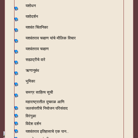
यशोधन
यशोदर्शन
यशवंत चिंतनिका
यशवंतराव चव्हाण यांचे मौलिक विचार
यशवंतराव चव्हाण
सह्याद्रीचे वारे
ऋणानुबंध
भूमिका
समग्र साहित्य सूची
महाराष्ट्रातील दुष्काळ आणि
जलसंपत्तीचे नियोजन परिसंवाद
विरंगुळा
विदेश दर्शन
यशवंतराव
इतिहासाचे एक पान..