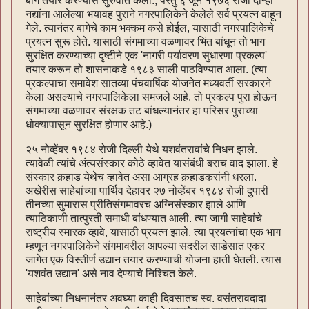
बाग तयार करण्यास सुरुवात केली., परंतु ६ जून १९७६ रोजी दोन्ही
नद्यांना आलेल्या भयावह पुराने नगरपालिकेने केलेले सर्व प्रयत्‍न वाहून
गेले. त्यानंतर बागेचे काम भक्कम कसे होईल, यासाठी नगरपालिकेचे
प्रयत्‍न सुरू होते. यासाठी संगमाच्या वळणावर भिंत बांधून तो भाग
सुरक्षित करण्याच्या दृष्टीने एक 'नागरी पर्यावरण सुधारणा प्रकल्प'
तयार करून तो शासनाकडे १९८३ साली पाठविण्यात आला. (त्या
प्रकल्पाचा समावेश सातव्या पंचवार्षिक योजनेत मध्यवर्ती सरकारने
केला असल्याचे नगरपालिकेला समजले आहे. तो प्रकल्प पुरा होऊन
संगमाच्या वळणावर संरक्षक तट बांधल्यानंतर हा परिसर पुराच्या
धोक्यापासून सुरक्षित होणार आहे.)
२५ नोव्हेंबर १९८४ रोजी दिल्ली येथे यशवंतरावांचे निधन झाले.
त्यावेळी त्यांचे अंत्यसंस्कार कोठे व्हावेत यासंबंधी बराच वाद झाला. हे
संस्कार कर्‍हाड येथेच व्हावेत असा आग्रह कर्‍हाडकरांनी धरला.
अखेरीस साहेबांच्या पार्थिव देहावर २७ नोव्हेंबर १९८४ रोजी दुपारी
तीनच्या सुमारास प्रीतिसंगमावरच अग्निसंस्कार झाले आणि
त्याठिकाणी तात्पुरती समाधी बांधण्यात आली. त्या जागी साहेबांचे
राष्ट्रीय स्मारक व्हावे, यासाठी प्रयत्‍न झाले. त्या प्रयत्‍नांचा एक भाग
म्हणून नगरपालिकेने संगमावरील आपल्या सदरील साडेसात एकर
जागेत एक विस्तीर्ण उद्यान तयार करण्याची योजना हाती घेतली. त्यास
'यशवंत उद्यान' असे नाव देण्याचे निश्चित केले.
साहेबांच्या निधनानंतर अवघ्या काही दिवसातच स्व. वसंतरावदादा