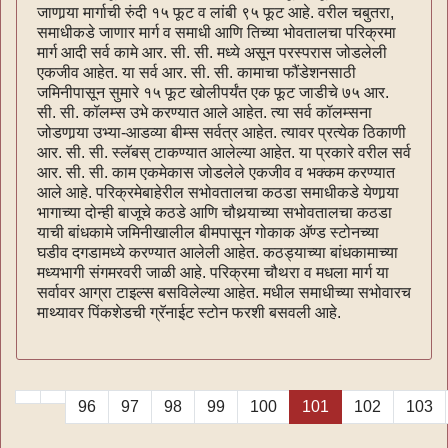
जाणार्‍या मार्गाची रुंदी १५ फूट व लांबी ९५ फूट आहे. वरील चबुतरा,
समाधीकडे जाणार मार्ग व समाधी आणि तिच्या भोवतालचा परिक्रमा
मार्ग आदी सर्व कामे आर. सी. सी. मध्ये असून परस्परास जोडलेली
एकजीव आहेत. या सर्व आर. सी. सी. कामाचा फौंडेशनसाठी
जमिनीपासून सुमारे १५ फूट खोलीपर्यंत एक फूट जाडीचे ७५ आर.
सी. सी. कॉलम्स उभे करण्यात आले आहेत. त्या सर्व कॉलम्सना
जोडणार्‍या उभ्या-आडव्या बीम्स सर्वत्र आहेत. त्यावर प्रत्येक ठिकाणी
आर. सी. सी. स्लॅबस् टाकण्यात आलेल्या आहेत. या प्रकारे वरील सर्व
आर. सी. सी. काम एकमेकास जोडलेले एकजीव व भक्कम करण्यात
आले आहे. परिक्रमेबाहेरील सभोवतालचा कठडा समाधीकडे येणार्‍या
भागाच्या दोन्ही बाजूचे कठडे आणि चौथर्‍याच्या सभोवतालचा कठडा
याची बांधकामे जमिनीखालील बीमपासून गोकाक अ‍ॅण्ड स्टोनच्या
घडीव दगडामध्ये करण्यात आलेली आहेत. कठड्याच्या बांधकामाच्या
मध्यभागी संगमरवरी जाळी आहे. परिक्रमा चौथरा व मधला मार्ग या
सर्वावर आग्रा टाइल्स बसविलेल्या आहेत. मधील समाधीच्या सभोवारच
माथ्यावर पिंकशेडची ग्रॅनाईट स्टोन फरशी बसवली आहे.
96
97
98
99
100
101
102
103