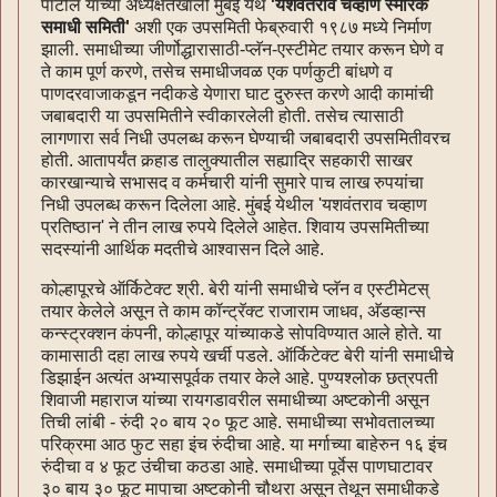
पाटील यांच्या अध्यक्षतेखाली मुंबई येथे
'यशवंतराव चव्हाण स्मारक
समाधी समिती'
अशी एक उपसमिती फेब्रुवारी १९८७ मध्ये निर्माण
झाली. समाधीच्या जीर्णोद्धारासाठी-प्लॅन-एस्टीमेट तयार करून घेणे व
ते काम पूर्ण करणे, तसेच समाधीजवळ एक पर्णकुटी बांधणे व
पाणदरवाजाकडून नदीकडे येणारा घाट दुरुस्त करणे आदी कामांची
जबाबदारी या उपसमितीने स्वीकारलेली होती. तसेच त्यासाठी
लागणारा सर्व निधी उपलब्ध करून घेण्याची जबाबदारी उपसमितीवरच
होती. आतापर्यंत कर्‍हाड तालुक्यातील सह्याद्रि सहकारी साखर
कारखान्याचे सभासद व कर्मचारी यांनी सुमारे पाच लाख रुपयांचा
निधी उपलब्ध करून दिलेला आहे. मुंबई येथील 'यशवंतराव चव्हाण
प्रतिष्ठान' ने तीन लाख रुपये दिलेले आहेत. शिवाय उपसमितीच्या
सदस्यांनी आर्थिक मदतीचे आश्वासन दिले आहे.
कोल्हापूरचे ऑर्किटेक्ट श्री. बेरी यांनी समाधीचे प्लॅन व एस्टीमेटस्
तयार केलेले असून ते काम कॉन्ट्रॅक्ट राजाराम जाधव, अ‍ॅडव्हान्स
कन्स्ट्रक्शन कंपनी, कोल्हापूर यांच्याकडे सोपविण्यात आले होते. या
कामासाठी दहा लाख रुपये खर्ची पडले. ऑर्किटेक्ट बेरी यांनी समाधीचे
डिझाईन अत्यंत अभ्यासपूर्वक तयार केले आहे. पुण्यश्लोक छत्रपती
शिवाजी महाराज यांच्या रायगडावरील समाधीच्या अष्टकोनी असून
तिची लांबी - रुंदी २० बाय २० फूट आहे. समाधीच्या सभोवतालच्या
परिक्रमा आठ फुट सहा इंच रुंदीचा आहे. या मर्गाच्या बाहेरुन १६ इंच
रुंदीचा व ४ फूट उंचीचा कठडा आहे. समाधीच्या पूर्वेस पाणघाटावर
३० बाय ३० फूट मापाचा अष्टकोनी चौथरा असून तेथून समाधीकडे