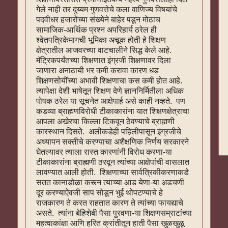
गेले नाही तर दुय्यम गुणवत्तेचे कला वाणिज्य विषयांचे
पदवीधर हजारोंच्या संख्येने बाहेर पडून मोठाच
सामाजिक-आर्थिक प्रश्न अपरिहार्य ठरेल ही
श्वेतपत्रिकेमागची भूमिका अचूक होती हे शिक्षण
क्षेत्रातील आजवरच्या वाटचालीने सिद्ध केले आहे.
मॅट्रिकपर्यंतच्या शिक्षणात इंग्रजी शिक्षणावर दिला
जाणारा अनाठायी भर कमी करावा कारण धड
शिक्षणसोयींच्या अभावी शिक्षणाचा कस कमी होत आहे.
त्यापेक्षा देशी भाषेतून शिक्षण देणे ज्ञाननिर्मितीला अधिक
पोषक ठरेल या सूचनेत आक्षेपार्ह असे काही नव्हते. पण
कडव्या ब्राह्मणविरोधी टीकाकारांना यात शिक्षणक्षेत्राचा
आपला अखेरचा किल्ला टिकवून ठेवण्याचे ब्राह्मणी
कारस्थान दिसते. अलीकडेही पहिलीपासून इंग्रजीचे
अध्यापन सक्तीचे करण्याचा अशैक्षणिक निर्णय सरकारने
घेतल्यावर त्याला रास्त कारणांनी विरोध करणा-या
टीकाकारांना ब्राह्मणी ठरवून त्यांच्या आक्षेपांची वासलात
लावण्यात आली होती. शिक्षणाच्या सार्वत्रिकीकरणाकडे
सतत कानाडोळा करून त्याच्या आड येणा-या अडचणी
दूर करण्याऐवजी साप सोडून भुई थोपटण्याचे हे
राजकारण ते करत राहतात कारण ते त्यांच्या फायद्याचे
असते. त्यांना बेहिशेबी पैसा पुरवणा-या शिक्षणसम्राटांच्या
महत्वाकांक्षा आणि हरित क्रांतीतून हाती पैसा खुळखुळू