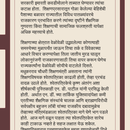
सरकारी इमारती कवडीमोलाने ताब्यात घेण्यावर त्यांचा
कटाक्ष होता. शिक्षणप्रसारातून गोळा केलेल्या बेहिशेबी
पैशाच्या बळावर राज्यातील विविध पातळ्यांवरचे
राजकारण प्रभावित करणे त्यांच्या दृष्टीने शैक्षणिक
गुणवत्ता किंवा शिक्षणाची सामाजिक फलश्रुती यापेक्षा
अधिक महत्त्वाचे होते.
शिक्षणाच्या क्षेत्रात वेळोवेळी उद्भवलेल्या कोणत्याही
समस्येच्या मुळापर्यंत जाऊन तिचा तर्क व विवेकाच्या
आधारे विचार करण्यापेक्षा तिला जातीय मुरड घालून
लोकानुरंजनी राजकारणासाठी तिचा वापर करून घेणेच
राज्यकर्त्यांना वेळोवेळी सोयीचे वाटलेले दिसते.
मधुकरराव चौधरी शिक्षणमंत्री असताना त्यांनी
शिक्षणविषयक श्वेतपत्रिका काढली होती, तेव्हा प्रचंड
वादळ उठले होते. श्वेतपत्रिकेचे कृष्ण अंतरंग अशा
शीर्षकाची पुस्तिकाही एन. डी. पाटील यांनी प्रसिद्ध केली
होती. अर्थात एन. डीं. च्या तार्किक युक्तिवादांपेक्षा कमी
प्रतीच्या शैक्षणिक संस्थांचे चालक आणि ब्राह्मणविरोधी
सर्वपक्षीय बहुजन लॉबी यांच्या राजकीय दबावामुळेच
तेव्हाच्या मंत्रिमंडळाला श्वेतपत्रिका मागे घेणे भाग पडले
होते. आज मागे वळून पाहता त्या श्वेतपत्रिकेत सारेच
काही टाकाऊ नव्हते हे सहज लक्षात येऊ शकेल.
शिक्षणविस्तारात प्रमाणाइतकेच महत्व गुणवत्तेलाही दिले