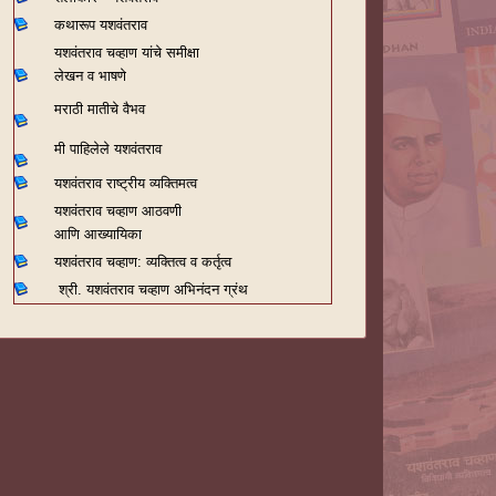
कथारूप यशवंतराव
यशवंतराव चव्हाण यांचे समीक्षा
लेखन व भाषणे
मराठी मातीचे वैभव
मी पाहिलेले यशवंतराव
यशवंतराव राष्ट्रीय व्यक्तिमत्व
यशवंतराव चव्हाण आठवणी
आणि आख्यायिका
यशवंतराव चव्हाण: व्यक्तित्व व कर्तृत्व
श्री. यशवंतराव चव्हाण अभिनंदन ग्रंथ