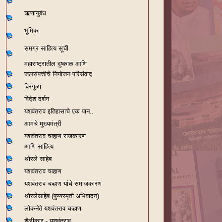
ऋणानुबंध
भूमिका
समग्र साहित्य सूची
महाराष्ट्रातील दुष्काळ आणि
जलसंपत्तीचे नियोजन परिसंवाद
विरंगुळा
विदेश दर्शन
यशवंतराव
इतिहासाचे एक पान..
आमचे मुख्यमंत्री
यशवंतराव चव्हाण राजकारण
आणि साहित्य
थोरले साहेब
यशवंतराव चव्हाण
यशवंतराव चव्हाण यांचे समाजकारण
थोरलेसाहेब (पुण्यस्मृती अभिवादन)
लोकनेते यशवंतराव चव्हाण
शैलीकार - यशवंतराव