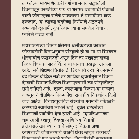
लागलेल्या मध्यम शेतकरी वर्गाच्या मनात उद्भवलेली
शिक्षणातून प्रगतीच्या पाय-या भराभर चढण्याची पोकळी
स्वप्ने जोपासूनच सत्तेचे राजकारण ते यशस्वीपणे करू
शकतात. या त्यांच्या चुकीच्या निर्णयांचे अटळपणे
संभवणारे दूरगामी, दुष्परिणाम त्यांना सपशेल विचारात
घ्यावेसे वाटत नाही.
महाराष्ट्राच्या शिक्षण क्षेत्रात अलीकडच्या काळात
फोफावलेली विनाअनुदान संस्कृती ही या सा-या विपर्यस्त
धोरणांचीच फलश्रुती असून तिने तर यशवंतरावांच्या
शिक्षणविषयक आदर्शचिंतनाचा पायाच उखडून टाकला
आहे. सर्व शिक्षणवंचितांसाठी शिक्षणाचे दरवाजे कायमचे
बंद होऊन बौद्धिक नव्हे तर आर्थिक कुवतीनुसार शिक्षण
देण्याची विषमताधिष्ठित शिक्षणप्रणाली त्या संस्कृतीतून
उभी राहिली आहे. शाळा, कॉलेजांना मिळणा-या मान्यता
व अनुदाने शैक्षणिक निकषांपेक्षा राजकीय निकषांवर दिली
जात आहेत. विनाअनुदानित संस्थांना मनमानी नफेखोरी
करण्याचे स्वातंत्र्य लाभले आहे. दुर्बल घटकांच्या
शिक्षणाची सर्वांगीण दैना झाली आहे. मूल्यशिक्षणाच्या
नावाखाली गतानुगतिकता आणि 'स्वाभिमानी'
इतिहासलेखनाच्या नावाने सांप्रदायिकता अशा
अपप्रवृत्ती जोपासण्याचे राखवी क्षेत्र म्हणून राज्यकर्ते
शिक्षणाकडे पाहू लागले आहेत. विद्यापीठांची स्वायत्तता