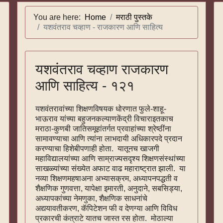
You are here:
Home
मराठी पुस्तके
यशवंतराव चव्हाण - राजकारण आणि साहित्य
यशवंतराव चव्हाण राजकारण
आणि साहित्य - १२१
यशवंतरावांच्या शिक्षणविषयक धोरणात फुले-शाहू-
भाऊराव यांच्या बहुजनकल्याणकेंद्री विचाराइतकाच
मराठा-कुणबी जातिसमूहांतर्गत प्रवाहांच्या श्रेष्ठींना
सामावण्याचा आणि त्यांना लाभदायी अधिकारपदे प्रदान
करण्याचा हिशेबीपणाही होता. यातूनच खाजगी
महाविद्यालयांच्या आणि साम्राज्यसदृश्य शिक्षणसंस्थांच्या
साखळ्यांच्या संख्येत अफाट वाढ महाराष्ट्रात झाली. या
नव्या शिक्षणमहषाअना अभ्यासक्रम, अध्यापनपद्धती व
शैक्षणिक गुणवत्ता, यापेक्षा इमारती, अनुदाने, सबसिड्या,
अध्यापकांच्या नेमणुका, शैक्षणिक साधनांचे
अद्ययावतीकरण, कॅपिटेशन फी व देणग्या आणि विविध
प्रकारची कंत्राटे यातच जास्त रस होता. मोठाल्या