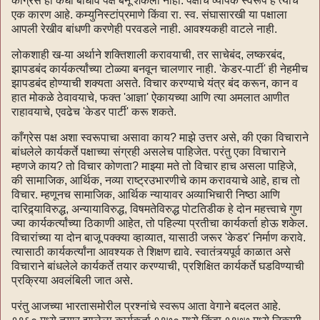
काँग्रेस हा कधी बांधीव पक्ष बनू शकला नाही. पक्षाचे व्यापक स्वरूप हे त्याचे
एक कारण आहे. कम्युनिस्टांप्रमाणे किंवा रा. स्व. संघासारखी या पक्षाला
आपली रेखीव बांधणी करणेही परवडले नाही. आवश्यकही वाटले नाही.
लोकशाही ख-या अर्थाने शक्तिशाली करावयाची, तर साचेबंद, लष्करबंद,
झापडबंद कार्यकर्त्यांच्या टोळ्या बनवून चालणार नाही. 'केडर-पार्टी' ही नेहमीच
झापडबंद होण्याची शक्यता असते. विचार करण्याचे यंत्र बंद करून, कान व
हात मोकळे ठेवावयाचे, फक्त 'आज्ञा' ऐकायच्या आणि त्या अमलात आणीत
राहावयाचे, एवढेच 'केडर पार्टी' करू शकते.
काँग्रेस पक्ष अशा स्वरूपाचा असावा काय? माझे उत्तर असे, की एका विचाराने
बांधलेले कार्यकर्ते पक्षाच्या संग्रही असलेच पाहिजेत. परंतु एका विचाराने
म्हणजे काय? तो विचार कोणता? माझ्या मते तो विचार हाच असला पाहिजे,
की सामाजिक, आर्थिक, नव्या राष्ट्रउभारणीचे काम करावयाचे आहे, हाच तो
विचार. म्हणूनच सामाजिक, आर्थिक न्यायावर अव्याभिचारी निष्ठा आणि
दारिद्र्याविरुद्ध, अन्यायाविरुद्ध, विषमतेविरुद्ध पोटतिडीक हे दोन महत्त्वाचे गुण
ज्या कार्यकर्त्यांच्या ठिकाणी आहेत, तो पहिल्या प्रतीचा कार्यकर्ता होऊ शकेल.
विचारांच्या या दोन बाजू पक्क्या व्हाव्यात, यासाठी जरूर 'केडर' निर्माण करावे.
त्यासाठी कार्यकर्त्यांना आवश्यक ते शिक्षण द्यावे. स्वातंत्र्यपूर्व काळात असे
विचाराने बांधलेले कार्यकर्ते तयार करण्याची, प्रशिक्षित कार्यकर्ते घडविण्याची
प्रक्रिया अवलंबिली जात असे.
परंतु आजच्या भारतासमोरील प्रश्नांचे स्वरूप आता वेगाने बदलत आहे.