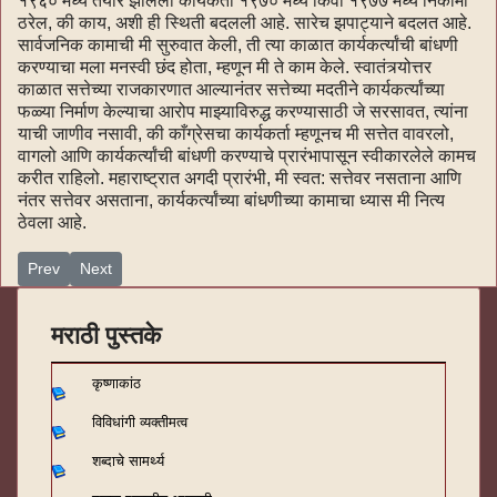
१९६० मध्ये तयार झालेला कार्यकर्ता १९७० मध्ये किंवा १९७७ मध्ये निकामी
ठरेल, की काय, अशी ही स्थिती बदलली आहे. सारेच झपाट्याने बदलत आहे.
सार्वजनिक कामाची मी सुरुवात केली, ती त्या काळात कार्यकर्त्यांची बांधणी
करण्याचा मला मनस्वी छंद होता, म्हणून मी ते काम केले. स्वातंत्र्योत्तर
काळात सत्तेच्या राजकारणात आल्यानंतर सत्तेच्या मदतीने कार्यकर्त्यांच्या
फळ्या निर्माण केल्याचा आरोप माझ्याविरुद्ध करण्यासाठी जे सरसावत, त्यांना
याची जाणीव नसावी, की काँग्रेसचा कार्यकर्ता म्हणूनच मी सत्तेत वावरलो,
वागलो आणि कार्यकर्त्यांची बांधणी करण्याचे प्रारंभापासून स्वीकारलेले कामच
करीत राहिलो. महाराष्ट्रात अगदी प्रारंभी, मी स्वत: सत्तेवर नसताना आणि
नंतर सत्तेवर असताना, कार्यकर्त्यांच्या बांधणीच्या कामाचा ध्यास मी नित्य
ठेवला आहे.
Previous article: भूमिका-१ (150)
Next article: भूमिका-१ (148)
Prev
Next
मराठी पुस्तके
कृष्णाकांठ
विविधांगी व्यक्तीमत्व
शब्दाचे सामर्थ्य