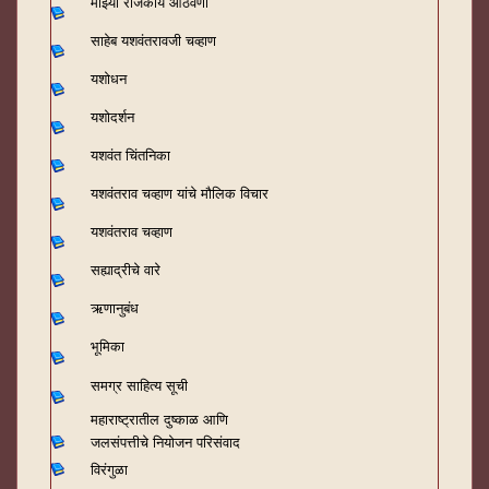
माझ्या राजकीय आठवणी
साहेब यशवंतरावजी चव्हाण
यशोधन
यशोदर्शन
यशवंत चिंतनिका
यशवंतराव चव्हाण यांचे मौलिक विचार
यशवंतराव चव्हाण
सह्याद्रीचे वारे
ऋणानुबंध
भूमिका
समग्र साहित्य सूची
महाराष्ट्रातील दुष्काळ आणि
जलसंपत्तीचे नियोजन परिसंवाद
विरंगुळा