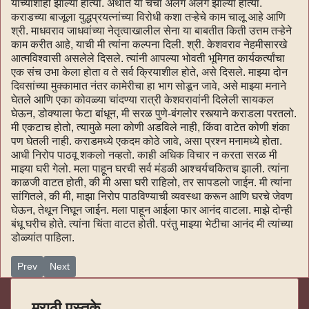
यांच्याशीही झाल्या होत्या. अर्थात या चर्चा अलग अलग झाल्या होत्या.
कराडच्या बाजूला युद्धप्रयत्नांच्या विरोधी कशा तऱ्हेचे काम चालू आहे आणि
श्री. माधवराव जाधवांच्या नेतृत्वाखालील सेना या बाबतीत किती उत्तम तऱ्हेने
काम करीत आहे, याची मी त्यांना कल्पना दिली. श्री. केशवराव नेहमीसारखे
आत्मविश्वासी असलेले दिसले. त्यांनी आपल्या भोवती भूमिगत कार्यकर्त्यांचा
एक संच उभा केला होता व ते सर्व क्रियाशील होते, असे दिसले. माझ्या दोन
दिवसांच्या मुक्कामात नंतर कामेरीचा हा भाग सोडून जावे, असे माझ्या मनाने
घेतले आणि एका कोवळ्या चांदण्या रात्री केशवरावांनी दिलेली सायकल
घेऊन, डोक्याला फेटा बांधून, मी सरळ पुणे-बंगलोर रस्त्याने कराडला परतलो.
मी एकटाच होतो, त्यामुळे मला कोणी अडविले नाही, किंवा वाटेत कोणी शंका
पण घेतली नाही. कराडमध्ये एकदम कोठे जावे, असा प्रश्न मनामध्ये होता.
आधी निरोप पाठवू शकलो नव्हतो. काही अधिक विचार न करता सरळ मी
माझ्या घरी गेलो. मला पाहून घरची सर्व मंडळी आश्चर्यचकितच झाली. त्यांना
काळजी वाटत होती, की मी असा घरी राहिलो, तर सापडलो जाईन. मी त्यांना
सांगितले, की मी, माझा निरोप पाठविण्याची व्यवस्था करून आणि घरचे जेवण
घेऊन, तेथून निघून जाईन. मला पाहून आईला फार आनंद वाटला. माझे दोन्ही
बंधू घरीच होते. त्यांना चिंता वाटत होती. परंतु माझ्या भेटीचा आनंद मी त्यांच्या
डोळ्यांत पाहिला.
Previous article: कृष्णाकांठ१५८
Next article: कृष्णाकांठ१५६
Prev
Next
मराठी पुस्तके