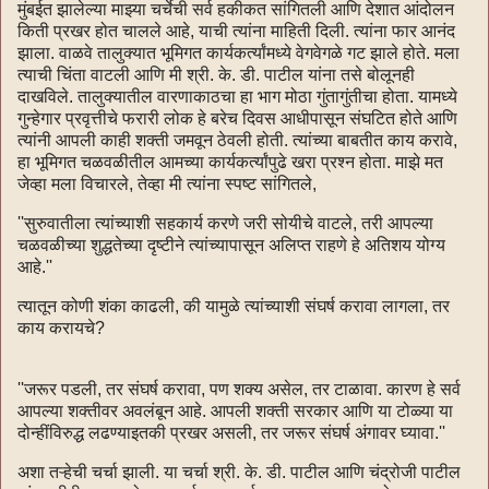
मुंबईत झालेल्या माझ्या चर्चेची सर्व हकीकत सांगितली आणि देशात आंदोलन
किती प्रखर होत चालले आहे, याची त्यांना माहिती दिली. त्यांना फार आनंद
झाला. वाळवे तालुक्यात भूमिगत कार्यकर्त्यांमध्ये वेगवेगळे गट झाले होते. मला
त्याची चिंता वाटली आणि मी श्री. के. डी. पाटील यांना तसे बोलूनही
दाखविले. तालुक्यातील वारणाकाठचा हा भाग मोठा गुंतागुंतीचा होता. यामध्ये
गुन्हेगार प्रवृत्तीचे फरारी लोक हे बरेच दिवस आधीपासून संघटित होते आणि
त्यांनी आपली काही शक्ती जमवून ठेवली होती. त्यांच्या बाबतीत काय करावे,
हा भूमिगत चळवळीतील आमच्या कार्यकर्त्यांपुढे खरा प्रश्न होता. माझे मत
जेव्हा मला विचारले, तेव्हा मी त्यांना स्पष्ट सांगितले,
''सुरुवातीला त्यांच्याशी सहकार्य करणे जरी सोयीचे वाटले, तरी आपल्या
चळवळीच्या शुद्धतेच्या दृष्टीने त्यांच्यापासून अलिप्त राहणे हे अतिशय योग्य
आहे.''
त्यातून कोणी शंका काढली, की यामुळे त्यांच्याशी संघर्ष करावा लागला, तर
काय करायचे?
''जरूर पडली, तर संघर्ष करावा, पण शक्य असेल, तर टाळावा. कारण हे सर्व
आपल्या शक्तीवर अवलंबून आहे. आपली शक्ती सरकार आणि या टोळ्या या
दोन्हींविरुद्ध लढण्याइतकी प्रखर असली, तर जरूर संघर्ष अंगावर घ्यावा.''
अशा तऱ्हेची चर्चा झाली. या चर्चा श्री. के. डी. पाटील आणि चंद्रोजी पाटील