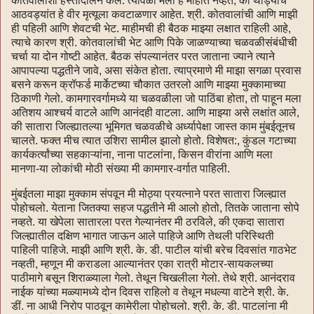
कोतवालांशी हस्तांदोलन केले. त्यावेळी मला हे माहीत नव्हते, की थोड्याच
आठवड्यांत हे वीर मृत्यूला कवटाळणार आहेत. श्री. कोतवालांची आणि माझी
ही पहिली आणि शेवटची भेट. माहीमची ही बैठक माझ्या लक्षात राहिली आहे,
त्याचे कारण श्री. कोतवालांची भेट आणि पिके जाळण्याच्या चळवळीसंबंधीची
चर्चा या दोन गोष्टी आहेत. बैठक संपल्यानंतर परत जाताना ज्याने त्याने
आपापल्या पद्धतीने जावे, असा संकेत होता. त्याप्रमाणे मी माझा सगळा प्रवास
बसने करून क्रॉफर्ड मार्केटच्या चौकात उतरलो आणि माझ्या मुक्कामाच्या
ठिकाणी गेलो. कामगारवर्गामध्ये या चळवळीला जो पाठिंबा होता, तो पाहून मला
अतिशय आश्चर्य वाटले आणि आनंदही वाटला. आणि माझ्या असे लक्षांत आले,
की सातारा जिल्ह्यातल्या भूमिगत चळवळीचे अर्ध्यापेक्षा जास्त काम मुंबईतूनच
चालते. फक्त मीच त्यात उशिरा सामील झालो होतो. विशेषत:, कुंडल गटाच्या
कार्यकर्त्यांच्या सहकाऱ्यांना, नाना पाटलांना, किसन वीरांना आणि मला
मानणा-या लोकांची मोठी संख्या मी कामगार-वर्गात पाहिली.
मुंबईतला माझा मुक्काम संपवून मी मोठ्या प्रयत्नाने परत सातारा जिल्ह्यात
पोहोचलो. येताना जितक्या सहज पद्धतीने मी आलो होतो, तितके जाताना सोपे
नव्हते. या खेपेला सातारला परत गेल्यानंतर मी ठरविले, की एकदा सातारा
जिल्ह्यातील दक्षिण भागात जाऊन आले पाहिजे आणि तेथली परिस्थिती
पाहिली पाहिजे. माझी आणि श्री. के. डी. पाटील यांची बरेच दिवसांत गाठभेट
नव्हती, म्हणून मी कराडला आल्यानंतर एका रात्री मोटार-सायकलच्या
पाठीमागे बसून शिराळ्याला गेलो. तेथून चिखलीला गेलो. तेथे श्री. आनंदराव
नाईक यांच्या मळ्यामध्ये दोन दिवस राहिलो व तेथून मधल्या वाटेने श्री. के.
डीं. ना आधी निरोप पाठवून कामेरीला पोहोचलो. श्री. के. डी. पाटलांना मी