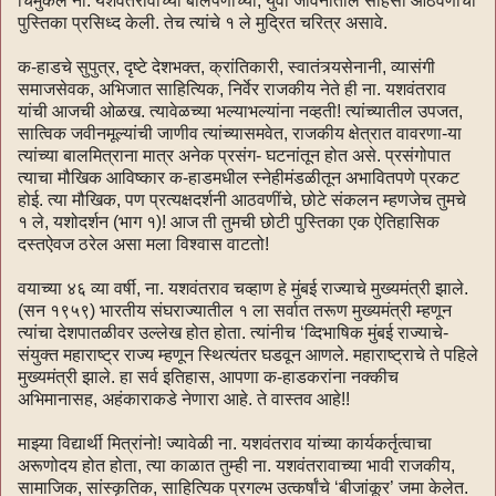
चिमुकले ना. यशवंतरावांच्या बालपणीच्या, युवा जीवनातील साहसी आठवणीची
पुस्तिका प्रसिध्द केली. तेच त्यांचे १ ले मुद्रित चरित्र असावे.
क-हाडचे सुपुत्र, दृष्टे देशभक्त, क्रांतिकारी, स्वातंत्र्यसेनानी, व्यासंगी
समाजसेवक, अभिजात साहित्यिक, निर्वेर राजकीय नेते ही ना. यशवंतराव
यांची आजची ओळख. त्यावेळच्या भल्याभल्यांना नव्हती! त्यांच्यातील उपजत,
सात्विक जवीनमूल्यांची जाणीव त्यांच्यासमवेत, राजकीय क्षेत्रात वावरणा-या
त्यांच्या बालमित्राना मात्र अनेक प्रसंग- घटनांतून होत असे. प्रसंगोपात
त्याचा मौखिक आविष्कार क-हाडमधील स्नेहीमंडळीतून अभावितपणे प्रकट
होई. त्या मौखिक, पण प्रत्यक्षदर्शनी आठवणींचे, छोटे संकलन म्हणजेच तुमचे
१ ले, यशोदर्शन (भाग १)! आज ती तुमची छोटी पुस्तिका एक ऐतिहासिक
दस्तऐवज ठरेल असा मला विश्वास वाटतो!
वयाच्या ४६ व्या वर्षी, ना. यशवंतराव चव्हाण हे मुंबई राज्याचे मुख्यमंत्री झाले.
(सन १९५९) भारतीय संघराज्यातील १ ला सर्वात तरूण मुख्यमंत्री म्हणून
त्यांचा देशपातळीवर उल्लेख होत होता. त्यांनीच ‘व्दिभाषिक मुंबई राज्याचे-
संयुक्त महाराष्ट्र राज्य म्हणून स्थित्यंतर घडवून आणले. महाराष्ट्राचे ते पहिले
मुख्यमंत्री झाले. हा सर्व इतिहास, आपणा क-हाडकरांना नक्कीच
अभिमानासह, अहंकाराकडे नेणारा आहे. ते वास्तव आहे!!
माझ्या विद्यार्थी मित्रांनो! ज्यावेळी ना. यशवंतराव यांच्या कार्यकर्तृत्वाचा
अरूणोदय होत होता, त्या काळात तुम्ही ना. यशवंतरावाच्या भावी राजकीय,
सामाजिक, सांस्कृतिक, साहित्यिक प्रगल्भ उत्कर्षांचे ‘बीजांकूर’ जमा केलेत.