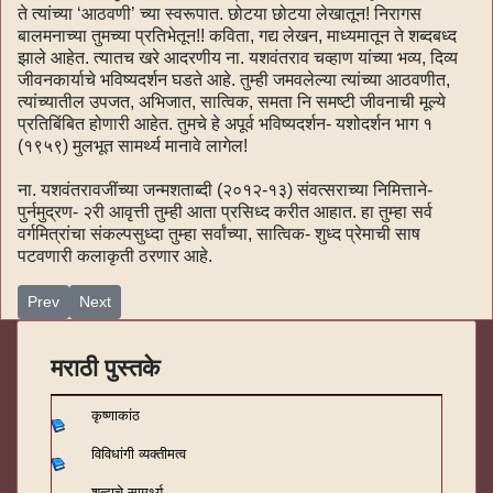
ते त्यांच्या ‘आठवणी’ च्या स्वरूपात. छोटया छोटया लेखातून! निरागस
बालमनाच्या तुमच्या प्रतिभेतून!! कविता, गद्य लेखन, माध्यमातून ते शब्दबध्द
झाले आहेत. त्यातच खरे आदरणीय ना. यशवंतराव चव्हाण यांच्या भव्य, दिव्य
जीवनकार्याचे भविष्यदर्शन घडते आहे. तुम्ही जमवलेल्या त्यांच्या आठवणीत,
त्यांच्यातील उपजत, अभिजात, सात्विक, समता नि समष्टी जीवनाची मूल्ये
प्रतिबिंबित होणारी आहेत. तुमचे हे अपूर्व भविष्यदर्शन- यशोदर्शन भाग १
(१९५९) मुलभूत सामर्थ्य मानावे लागेल!
ना. यशवंतरावजींच्या जन्मशताब्दी (२०१२-१३) संवत्सराच्या निमित्ताने-
पुर्नमुद्रण- २री आवृत्ती तुम्ही आता प्रसिध्द करीत आहात. हा तुम्हा सर्व
वर्गमित्रांचा संकल्पसुध्दा तुम्हा सर्वांच्या, सात्विक- शुध्द प्रेमाची साष
पटवणारी कलाकृती ठरणार आहे.
Previous article: यशोदर्शन-४
Next article: यशोदर्शन-२
Prev
Next
मराठी पुस्तके
कृष्णाकांठ
विविधांगी व्यक्तीमत्व
शब्दाचे सामर्थ्य