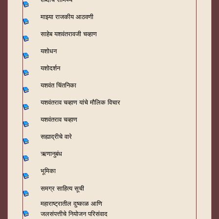
माझ्या राजकीय आठवणी
साहेब यशवंतरावजी चव्हाण
यशोधन
यशोदर्शन
यशवंत चिंतनिका
यशवंतराव चव्हाण यांचे मौलिक विचार
यशवंतराव चव्हाण
सह्याद्रीचे वारे
ऋणानुबंध
भूमिका
समग्र साहित्य सूची
महाराष्ट्रातील दुष्काळ आणि
जलसंपत्तीचे नियोजन परिसंवाद