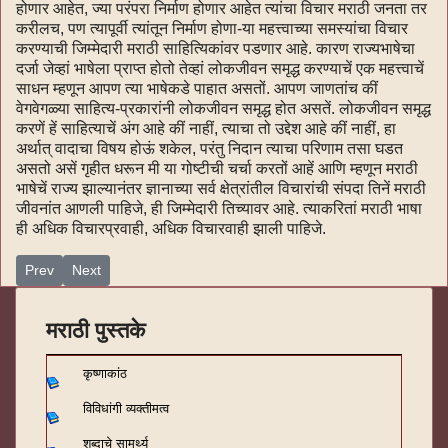
होणार आहेत, ज्या परंपरा निर्माण होणार आहेत त्यांचा विचार मराठी जनता तर
करीलच, पण त्यापूर्वी त्यांतून निर्माण होणा-या महत्त्वाच्या समस्यांचा विचार
करण्याची जिम्मेदारी मराठी साहित्यिकांवर पडणार आहे. कारण राज्यभाषेचा
दर्जा जेव्हां भाषेला प्राप्त होतो तेव्हां लोकजीवन समृद्ध करण्याचें एक महत्त्वाचें
साधन म्हणून आपण त्या भाषेकडे पाहात असतों. आपण जाणतांच कीं
वेगवेगळ्या साहित्य-प्रकारांनी लोकजीवन समृद्ध होत असतें. लोकजीवन समृद्ध
करणें हें साहित्याचें अंग आहे कीं नाहीं, त्याचा तो उद्देश आहे कीं नाहीं, हा
अर्थात् वादाचा विषय होऊं शकेल, परंतु निदान त्याचा परिणाम तसा घडत
असतो असें गृहीत धरून मी या गोष्टीची चर्चा करतों आहें आणि म्हणून मराठी
भाषेचें राज्य झाल्यानंतर ज्ञानाच्या सर्व क्षेत्रांतील विचारांची संपदा तिनें मराठी
जीवनांत आणली पाहिजे, ही जिम्मेदारी तिच्यावर आहे. त्याकरितां मराठी भाषा
ही अधिक विचारप्रवाही, अधिक विचारवाही झाली पाहिजे.
Previous article: सह्याद्रीचे वारे - १५६
Next article: सह्याद्रीचे वारे - १५४
Prev
Next
मराठी पुस्तके
कृष्णाकांठ
विविधांगी व्यक्तीमत्व
शब्दाचे सामर्थ्य