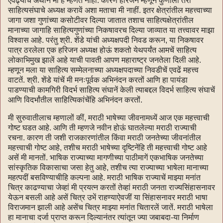
एवढ्याच अर्थांनें मी हें म्हणत नाहीं. कारण हरिजन म्हणून कुणाला तरी
साहित्यसंघाचे अध्यक्ष करावें अशा मताचा मी नाहीं. इतर क्षेत्रांतील महत्त्वाच्या
जागा जशा गुणांच्या कसोटीवर दिल्या जातात तशाच साहित्यक्षेत्रांतील
मानाच्या जागाहि साहित्यगुणांच्या निकषावरच दिल्या जाव्यात या तत्त्वावर माझा
विश्वास आहे. परंतु श्री. शेंडे यांची अध्यक्षपदी निवड करून, या निकषावर
पात्र ठरलेला एक हरिजन अध्यक्ष होऊं शकतो येथपर्यंत आमचें साहित्य
लोकाभिमुख झालें आहे याची पावती आपण महाराष्ट्र जनतेला दिली आहे.
म्हणून मला या साहित्य सम्मेलनाच्या अध्यक्षपदाच्या निवडीचें एवढें महत्त्व
वाटतें. श्री. शेंडे यांचें मी मनःपूर्वक अभिनंदन करतों आणि हा पायंडा
पाडण्याची कामगिरी विदर्भ साहित्य संघानें केली त्याबद्दल विदर्भ साहित्य संघाचें
आणि विदर्भांतील साहित्यिकांचेंहि अभिनंदन करतों.
मी सुरुवातीलाच म्हणालों कीं, मराठी भाषेच्या जीवनामध्यें आज एक महत्त्वाची
गोष्ट घडत आहे. आणि ती म्हणजे नवीन होऊं घातलेल्या मराठी राज्याची
रचना. कारण ती जशी राजकारणांतील किंवा मराठी जनतेच्या जीवनांतील
महत्त्वाची गोष्ट आहे, तशीच मराठी भाषेच्या दृष्टिनेंहि ती महत्त्वाची गोष्ट आहे
असें मी मानतों. भाषिक राज्याच्या मागणीच्या पाठीमागें एकभाषिक जनतेच्या
सांस्कृतिक विकासाचा जसा हेतु आहे, तशीच त्या राज्याच्या भाषेला मानाच्या
महत्पदीं बसविण्याचीहि कल्पना आहे. मराठी भाषिक राज्याचें माझ्या मनांत
चित्र काढण्याचा जेव्हां मी प्रयत्न करतों तेव्हां मराठी जनता राज्यसिंहासनावर
येऊन बसली आहे असें चित्र उभें राहण्याऐवजीं या सिंहासनावर मराठी भाषा
विराजमान झाली आहे असेंच चित्र माझ्या मनांत चितारलें जातें. मराठी भाषेला
हा मानाचा दर्जा प्राप्त करून दिल्यानंतर त्यांतून ज्या जबाबदा-या निर्माण