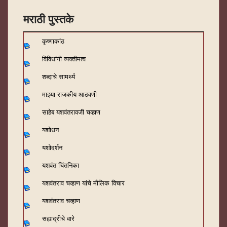
मराठी पुस्तके
कृष्णाकांठ
विविधांगी व्यक्तीमत्व
शब्दाचे सामर्थ्य
माझ्या राजकीय आठवणी
साहेब यशवंतरावजी चव्हाण
यशोधन
यशोदर्शन
यशवंत चिंतनिका
यशवंतराव चव्हाण यांचे मौलिक विचार
यशवंतराव चव्हाण
सह्याद्रीचे वारे