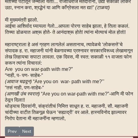
मताच्या पेटीतून जन्माला येतो!... राजाधिराज मतदारांनो, उद्या सकाळी लौकर
उठा, स्नान करा, श्रद्धेनं या आणि कॉंग्रेसला मत द्या!”
(टाळया)
मी मुख्यमंत्री झालो.
आईचा आशिर्वाद घ्यायला गेलो...आपला पोरगा साहेब झाला, हे तिला कळलं.
तिच्या डोळयात अश्रू होते- ते आनंदाश्रू होते! त्यांना मोत्याचं मोल होतं!!
महाराष्ट्राला हे असं ग्रहण लागलेलं असतानाच, त्यावेळचे ‘लोकसत्ते’चे
संपादक ह. रा. महाजनी यांनी बेळगावच्या प्रश्नावर सरकारविरूध्द लेखामागून
लेख लिहायचा सपाटा लावला. एक दिवस, मी स्वत: सकाळी ११ वाजता फोन
करून त्यांना विचारलं:
Are you on war-path with me?”
“नाही, प- पण- साहेब-“
(आवाज चढवून)
“Are you on war- path with me?’’
“तसं नाही, पण-साहेब-“
(आणखी उंच स्वरात)
“Are you on war-path with me?”-आणि मी फोन
ठेवून दिला!!
थोड्याच दिवसांनी, संक्रांतीचं निमित्त साधून ह. रा. महाजनी, सौ. महाजनी
चांदीच्या वाटीत तिळगूळ घेऊन ‘सह्याद्री’ वर आले. हास्यविनोद झाल्यावर
निरोप देताना मी महाजनींना म्हणालो,
Previous article: साहेब यशवंतरावजी चव्हाण-२६
Next article: साहेब यशवंतरावजी चव्हाण-२४
Prev
Next