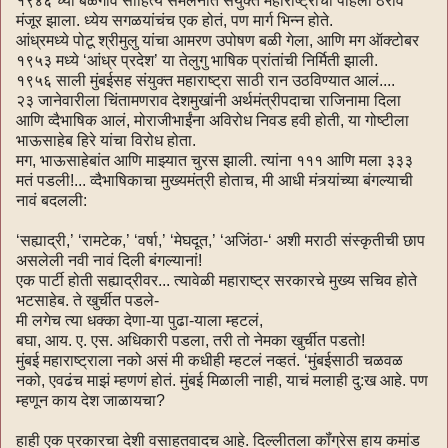
१९४६ च्या बेळगाव साहित्य संमेलनात संयुक्तं महाराष्ट्राचा पहिला ठराव
मंजूर झाला. ध्येय सगळयांचंच एक होतं, पण मार्ग भिन्न होते.
आंध्रमध्ये पोटू श्रीमुलु यांचा आमरण उपोषण बळी गेला, आणि मग ऑक्टोबर
१९५३ मध्ये ‘आंध्र प्रदेश’ या तेलुगु भाषिक प्रांतांची निर्मिती झाली.
१९५६ साली मुंबईसह संयुक्त महाराष्ट्रा साठी रान उठविण्यात आलं....
२३ जानेवारीला चिंतामणराव देशमुखांनी अर्थमंत्रीपदाचा राजिनामा दिला
आणि व्दैभाषिक आलं, मोराजीभाईंना अविरोध निवड हवी होती, या गोष्टीला
भाऊसाहेब हिरे यांचा विरोध होता.
मग, भाऊसाहेबांत आणि माझ्यात चुरस झाली. त्यांना १११ आणि मला ३३३
मतं पडली!... व्दैभाषिकाचा मुख्यमंत्री होताच, मी आधी मंत्र्यांच्या बंगल्याची
नावं बदलली:
‘सह्याद्री,’ ‘रामटेक,’ ‘वर्षा,’ ‘मेघदूत,’ ‘अजिंठा-‘ अशी मराठी संस्कृतीची छाप
असलेली नवी नावं दिली बंगल्यानां!
एक पार्टी होती सह्याद्रीवर... त्यावेळी महाराष्ट्र सरकारचे मुख्य सचिव होते
भटसाहेब. ते खुर्चीत पडले-
मी लगेच त्या धक्का देणा-या पुढा-याला म्हटलं,
बघा, आय. ए. एस. अधिकारी पडला, तरी तो नेमका खुर्चीत पडतो!
मुंबई महाराष्ट्राला नको असं मी कधीही म्हटलं नव्हतं. ‘मुंबईसाठी चळवळ
नको, एवढंच माझं म्हणणं होतं. मुंबई मिळाली नाही, याचं मलाही दु:ख आहे. पण
म्हणून काय देश जाळायचा?
हाही एक प्रकारचा देशी वसाहतवादच आहे. दिल्लीतला कॉंग्रेस हाय कमांड