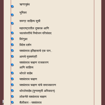
ऋणानुबंध
भूमिका
समग्र साहित्य सूची
महाराष्ट्रातील दुष्काळ आणि
जलसंपत्तीचे नियोजन परिसंवाद
विरंगुळा
विदेश दर्शन
यशवंतराव
इतिहासाचे एक पान..
आमचे मुख्यमंत्री
यशवंतराव चव्हाण राजकारण
आणि साहित्य
थोरले साहेब
यशवंतराव चव्हाण
यशवंतराव चव्हाण यांचे समाजकारण
थोरलेसाहेब (पुण्यस्मृती अभिवादन)
लोकनेते यशवंतराव चव्हाण
शैलीकार - यशवंतराव