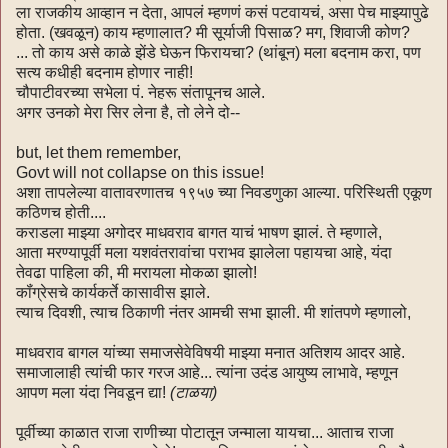
ला राजकीय आव्हान न देता, आपलं म्हणणं कसं पटवायचं, असा पेच माझ्यापुढे
होता. (खवळून) काय म्हणालात? मी सूर्याजी पिसाळ? मग, शिवाजी कोण?
... तो काय असे काळे झेंडे घेऊन फिरायचा? (थांबून) मला बदनाम करा, पण
सत्य कधीही बदनाम होणार नाही!
चौपाटीवरच्या सभेला पं. नेहरू संतापूनच आले.
अगर उनको मेरा सिर लेना है, तो लेने दो--
but, let them remember,
Govt will not collapse on this issue!
अशा तापलेल्या वातावरणातच १९५७ च्या निवडणुका आल्या. परिस्थिती एकूण
कठिणच होती....
कराडला माझ्या अगोदर माधवराव बागत याचं भाषण झालं. ते म्हणाले,
आता मरण्यापूर्वी मला यशवंतरावांचा पराभव झालेला पहायचा आहे, यंदा
तेवढा पाहिला की, मी मरायला मोकळा झालो!
कॉंग्रेसचे कार्यकर्ते कासावीस झाले.
त्याच दिवशी, त्याच ठिकाणी नंतर आमची सभा झाली. मी शांतपणे म्हणालो,
माधवराव बागल यांच्या समाजसेवेविषयी माझ्या मनात अतिशय आदर आहे.
समाजालाही त्यांची फार गरज आहे... त्यांना उदंड आयुष्य लाभावे, म्हणून
आपण मला यंदा निवडून द्या!
(टाळया)
पूर्वीच्या काळात राजा राणीच्या पोटातून जन्माला यायचा... आताच राजा