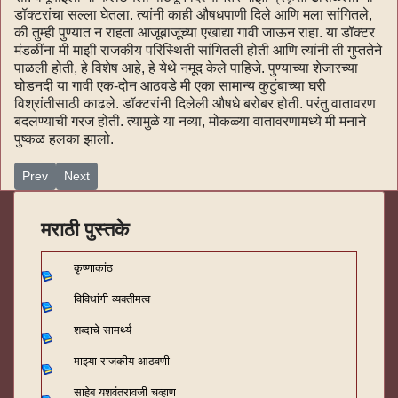
डॉक्टरांचा सल्ला घेतला. त्यांनी काही औषधपाणी दिले आणि मला सांगितले,
की तुम्ही पुण्यात न राहता आजूबाजूच्या एखाद्या गावी जाऊन राहा. या डॉक्टर
मंडळींना मी माझी राजकीय परिस्थिती सांगितली होती आणि त्यांनी ती गुप्ततेने
पाळली होती, हे विशेष आहे, हे येथे नमूद केले पाहिजे. पुण्याच्या शेजारच्या
घोडनदी या गावी एक-दोन आठवडे मी एका सामान्य कुटुंबाच्या घरी
विश्रांतीसाठी काढले. डॉक्टरांनी दिलेली औषधे बरोबर होती. परंतु वातावरण
बदलण्याची गरज होती. त्यामुळे या नव्या, मोकळ्या वातावरणामध्ये मी मनाने
पुष्कळ हलका झालो.
Previous article: कृष्णाकांठ१६३
Next article: कृष्णाकांठ१६१
Prev
Next
मराठी पुस्तके
कृष्णाकांठ
विविधांगी व्यक्तीमत्व
शब्दाचे सामर्थ्य
माझ्या राजकीय आठवणी
साहेब यशवंतरावजी चव्हाण