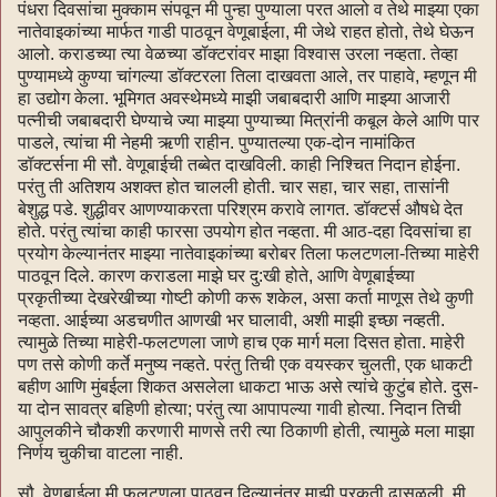
पंधरा दिवसांचा मुक्काम संपवून मी पुन्हा पुण्याला परत आलो व तेथे माझ्या एका
नातेवाइकांच्या मार्फत गाडी पाठवून वेणूबाईला, मी जेथे राहत होतो, तेथे घेऊन
आलो. कराडच्या त्या वेळच्या डॉक्टरांवर माझा विश्वास उरला नव्हता. तेव्हा
पुण्यामध्ये कुण्या चांगल्या डॉक्टरला तिला दाखवता आले, तर पाहावे, म्हणून मी
हा उद्योग केला. भूमिगत अवस्थेमध्ये माझी जबाबदारी आणि माझ्या आजारी
पत्नीची जबाबदारी घेण्याचे ज्या माझ्या पुण्याच्या मित्रांनी कबूल केले आणि पार
पाडले, त्यांचा मी नेहमी ऋणी राहीन. पुण्यातल्या एक-दोन नामांकित
डॉक्टर्सना मी सौ. वेणूबाईची तब्बेत दाखविली. काही निश्चित निदान होईना.
परंतु ती अतिशय अशक्त होत चालली होती. चार सहा, चार सहा, तासांनी
बेशुद्ध पडे. शुद्धीवर आणण्याकरता परिश्रम करावे लागत. डॉक्टर्स औषधे देत
होते. परंतु त्यांचा काही फारसा उपयोग होत नव्हता. मी आठ-दहा दिवसांचा हा
प्रयोग केल्यानंतर माझ्या नातेवाइकांच्या बरोबर तिला फलटणला-तिच्या माहेरी
पाठवून दिले. कारण कराडला माझे घर दु:खी होते, आणि वेणूबाईच्या
प्रकृतीच्या देखरेखीच्या गोष्टी कोणी करू शकेल, असा कर्ता माणूस तेथे कुणी
नव्हता. आईच्या अडचणीत आणखी भर घालावी, अशी माझी इच्छा नव्हती.
त्यामुळे तिच्या माहेरी-फलटणला जाणे हाच एक मार्ग मला दिसत होता. माहेरी
पण तसे कोणी कर्ते मनुष्य नव्हते. परंतु तिची एक वयस्कर चुलती, एक धाकटी
बहीण आणि मुंबईला शिकत असलेला धाकटा भाऊ असे त्यांचे कुटुंब होते. दुस-
या दोन सावत्र बहिणी होत्या; परंतु त्या आपापल्या गावी होत्या. निदान तिची
आपुलकीने चौकशी करणारी माणसे तरी त्या ठिकाणी होती, त्यामुळे मला माझा
निर्णय चुकीचा वाटला नाही.
सौ. वेणूबाईला मी फलटणला पाठवून दिल्यानंतर माझी प्रकृती ढासळली. मी