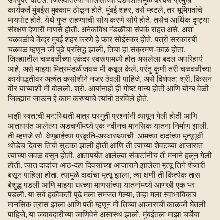
उपयुक्त वाटले. जिल्ह्यातल्या पोलिसांच्या दडपशाहीमुळे बरेचसे प्रमुख
कार्यकर्ते मुंबईस मुक्काम ठोकून होते. मुंबई शहर, तसे म्हटले, तर भूमिगतांचे
मायपोट होते. येथे गुप्त राहण्याची सोय करणे सोपे होते. तसेच आर्थिक दृष्ट्या
संरक्षण देणारी माणसे होती. अनेकविध मंडळींचा संपर्क राहत असे. अशा
चळवळीचे केंद्र मुंबई शहर करणे हे फार सोईस्कर होते. पत्री सरकारची
चळवळ म्हणून जी पुढे प्रसिद्ध झाली, तिचा हा संक्रमण-काळ होता.
जिल्ह्यातील चळवळीच्या एकंदर स्वरूपामध्ये होत असलेला बदल अपरिहार्य
आहे, असे माझ्या मित्रमंडळीजवळ मी कबूल केले. परंतु कुणी तरी चळवळीच्या
कार्यपद्धतीवर अत्यंत कसोशीने नजर ठेवली पाहिजे, असे विशेषत: श्री. किसन
वीर यांच्याशी मी बोललो. श्री. आबांनाही ही गोष्ट मान्य होती आणि योग्य वेळी
जिल्ह्यात जाऊन हे काम करण्याचे त्यांनी ठरविले होते.
माझी स्वत:ची मन:स्थिती मात्र घरगुती प्रश्नांनी व्यापून गेली होती आणि
आतापर्यंत आलेल्या अडचणींमध्ये एक नवीनच मानसिक यातना निर्माण झाली.
ती म्हणजे सौ. वेणूबाईच्या प्रकृति-अस्वास्थ्याची. आमच्या दादांच्या मृत्यूपूर्वी
थोडेच दिवस तिची सुटका झाली होती आणि ती त्यांच्या शेवटच्या आजारात
त्यांच्या जवळ बसून होती. आतापर्यंत आलेल्या संकटांनीच ती मनाने हलून गेली
होती. त्यात दादांचा आठ-दहा दिवसांच्या आजाराने झालेला मृत्यू तिने शेजारी
बसून पाहिला होता. त्यामुळे दादांचा मृत्यू झाला, त्या क्षणी ती कित्येक तास
बेशुद्ध पडली आणि माझ्या घरच्या माणसांच्या यातनांमध्ये आणखी एक भर
पडली. या सर्व हकीकती पुढे मला समजत गेल्या, तेव्हा मला स्वाभाविकच
मानसिक त्रास झाला आणि पती म्हणून मी तिच्या आजाराची काळजी घेतली
पाहिजे, या जबाबदारीच्या जाणिवेने अस्वस्थ झालो. मुंबईतला माझा चर्चेचा