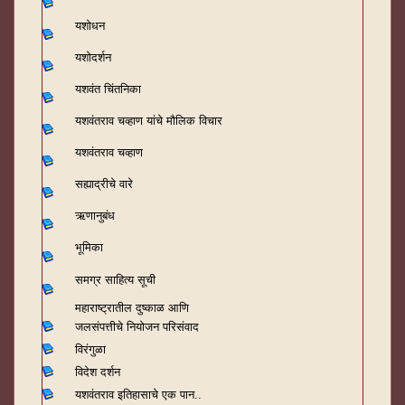
यशोधन
यशोदर्शन
यशवंत चिंतनिका
यशवंतराव चव्हाण यांचे मौलिक विचार
यशवंतराव चव्हाण
सह्याद्रीचे वारे
ऋणानुबंध
भूमिका
समग्र साहित्य सूची
महाराष्ट्रातील दुष्काळ आणि
जलसंपत्तीचे नियोजन परिसंवाद
विरंगुळा
विदेश दर्शन
यशवंतराव
इतिहासाचे एक पान..