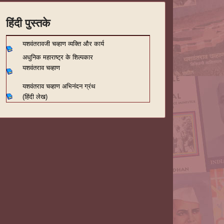
हिंदी पुस्तके
यशवंतरावजी चव्हाण व्यक्ति और कार्य
अधुनिक महाराष्ट्र के शिल्पकार
यशवंतराव चव्हाण
यशवंतराव चव्हाण अभिनंदन ग्रंथ
(हिंदी लेख)