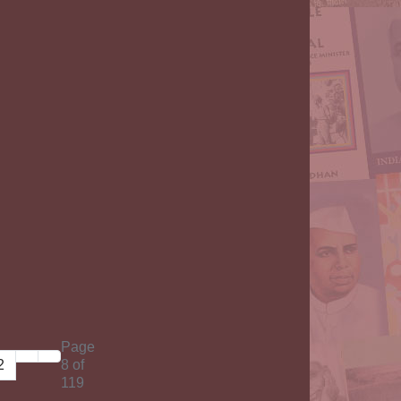
Page
2
8 of
119