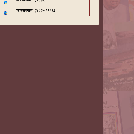
व्याख्यानमाला (१९९५-१९९६)