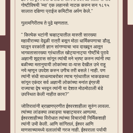
गोष्टीविषयी 'म्या' एक लहानसे नाटक करुन सन १८१५
सालात दक्षिणा प्राईज कमिटीस अर्पण केले."
गुलामगिरीतच ते पुढे म्हणतात.
" कित्येक भटांनी चव्हाट्यातील मारुती सारख्या
महावीराच्या देवूळी रात्री बसून मोठा धार्मिकपणाचा डौलू
घालून वरकांती ज्ञान सांगण्याचा भाव दाखवून आतून
भागवतासारख्या ग्रंथातील खोट्यानाट्या गोष्टींचे पुरावे
अज्ञानी शूद्रास सांगून त्यांची मने भ्रष्ट करुन त्यांनी त्या
बळीच्या मतानुयायी लोकांच्या वा-यास देखील उभे राहू
नये म्हणून उपदेश करुन उगीच तरी बसले ! नाही. पण
त्यांनी संधी साधल्याबरोबर त्याच ग्रंथातील भाकडकथा
सांगून एकंदर सर्व अज्ञानी लोकांच्या मनांत इंग्रजी
राज्याचा द्वेष भरवून त्यांनी या देशात मोठमोठाली बंडे
उपस्थित केली नाहीत काय?"
जोतिरावांनी ब्राह्मणप्रणीत ईश्वरशाहीला सुरुंग लावला.
त्यांच्या लांडक्या लबाड्या चव्हाट्यावर आणल्या.
ईश्वरशाहीच्या विरोधात त्यांच्या विचारांची निर्मिकशाही
त्यांनी उभी केली. आणि सांगितलं, ईश्वर आणि
माणसाच्यामध्ये दलालांची गरज नाही. ईश्वराला पर्यायी