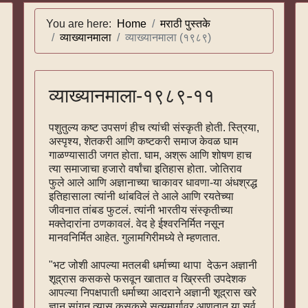
You are here:
Home
मराठी पुस्तके
व्याख्यानमाला
व्याख्यानमाला (१९८९)
व्याख्यानमाला-१९८९-११
पशुतुल्य कष्ट उपसणं हीच त्यांची संस्कृती होती. स्त्रिया,
अस्पृश्य, शेतकरी आणि कष्टकरी समाज केवळ घाम
गाळण्यासाठी जगत होता. घाम, अश्रू आणि शोषण हाच
त्या समाजाचा हजारो वर्षांचा इतिहास होता. जोतिराव
फुले आले आणि अज्ञानाच्या चाकावर धावणा-या अंधश्रद्ध
इतिहासाला त्यांनी थांबविलं ते आले आणि रयतेच्या
जीवनात तांबड फुटलं. त्यांनी भारतीय संस्कृतीच्या
मक्तेदारांना ठणकावलं. वेद हे ईश्वरनिर्मित नसून
मानवनिर्मित आहेत. गुलामगिरीमध्ये ते म्हणतात.
"भट जोशी आपल्या मतलबी धर्माच्या थापा देऊन अज्ञानी
शूद्रास कसकसे फसवून खातात व ख्रिस्ती उपदेशक
आपल्या निपक्षपाती धर्माच्या आदराने अज्ञानी शूद्रास खरे
ज्ञान सांगून त्यास कसकसे सत्यमार्गावर आणतात या सर्व