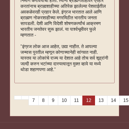
निर्माण करावयाचा होता. त्यांनी ब्राह्मणशाहीवर प्रहार
करतांनाच ब्राह्मशाहीच्या अतिरेक झालेल्या पेशवाईतील
अवकळेवरही प्रहार केले. इंग्रज भारतात आले आणि
ब्राह्मण नोकरशाहीच्या मगरमिठीत भारतीय जनता
सापडली. देशी आणि विदेशी शोषणकर्त्यांचं आक्रमण
भारतीय जनतेवर सुरू झालं. या पार्श्वभूमीवर फुले
म्हणतात -
"इंग्रज लोक आज आहेत, उद्या नाहीत. ते आपल्या
जन्मास पुरतील म्हणून कोणाच्यानेही सांगवत नाही.
यास्तव या लोकांचे राज्य या देशात आहे तोच सर्व शूद्रांनी
जल्दी करुन भटांच्या दास्यत्वातून मुक्त व्हावे या मध्ये
थोडा शहाणपणा आहे."
7
8
9
10
11
12
13
14
15