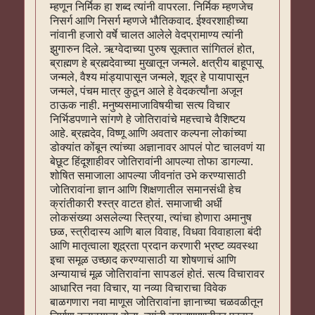
म्हणून निर्मिक हा शब्द त्यांनी वापरला. निर्मिक म्हणजेच
निसर्ग आणि निसर्ग म्हणजे भौतिकवाद. ईश्वरशाहीच्या
नांवानी हजारो वर्षे चालत आलेले वेदप्रामाण्य त्यांनी
झुगारुन दिले. ऋग्वेदाच्या पुरुष सूक्तात सांगितलं होत,
ब्राह्मण हे ब्रह्मदेवाच्या मुखातून जन्मले. क्षत्रीय बाहूपासू
जन्मले, वैश्य मांड्यापासून जन्मले, शूद्र हे पायापासून
जन्मले, पंचम मात्र कुठून आले हे वेदकर्त्यांना अजून
ठाऊक नाही. मनुष्यसमाजाविषयीचा सत्य विचार
निर्भिडपणाने सांगणे हे जोतिरावांचे महत्त्वाचे वैशिष्टय
आहे. ब्रह्मदेव, विष्णू आणि अवतार कल्पना लोकांच्या
डोक्यांत कोंबून त्यांच्या अज्ञानावर आपलं पोट चालवणं या
बेछूट हिंदूशाहीवर जोतिरावांनी आपल्या तोफा डागल्या.
शोषित समाजाला आपल्या जीवनांत उभे करण्यासाठी
जोतिरावांना ज्ञान आणि शिक्षणातील समानसंधी हेच
क्रांतीकारी श्स्त्र वाटत होतं. समाजाची अर्धी
लोकसंख्या असलेल्या स्त्रिया, त्यांचा होणारा अमानुष
छळ, स्त्रीदास्य आणि बाल विवाह, विधवा विवाहाला बंदी
आणि मातृत्वाला शूद्रता प्रदान करणारी भ्रष्ट व्यवस्था
इचा समूळ उच्छाद करण्यासाठी या शोषणाचं आणि
अन्यायाचं मूळ जोतिरावांना सापडलं होतं. सत्य विचारावर
आधारित नवा विचार, या नव्या विचाराचा विवेक
बाळगणारा नवा माणूस जोतिरावांना ज्ञानाच्या चळवळीतून