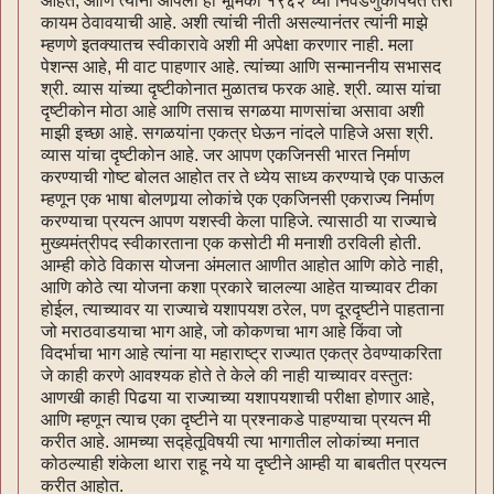
आहेत, आणि त्यांना आपली ही भूमिका १९६२ च्या निवडणुकांपर्यंत तरी
कायम ठेवावयाची आहे. अशी त्यांची नीती असल्यानंतर त्यांनी माझे
म्हणणे इतक्यातच स्वीकारावे अशी मी अपेक्षा करणार नाही. मला
पेशन्स आहे, मी वाट पाहणार आहे. त्यांच्या आणि सन्माननीय सभासद
श्री. व्यास यांच्या दृष्टीकोनात मुळातच फरक आहे. श्री. व्यास यांचा
दृष्टीकोन मोठा आहे आणि तसाच सगळया माणसांचा असावा अशी
माझी इच्छा आहे. सगळयांना एकत्र घेऊन नांदले पाहिजे असा श्री.
व्यास यांचा दृष्टीकोन आहे. जर आपण एकजिनसी भारत निर्माण
करण्याची गोष्ट बोलत आहोत तर ते ध्येय साध्य करण्याचे एक पाऊल
म्हणून एक भाषा बोलणार्‍या लोकांचे एक एकजिनसी एकराज्य निर्माण
करण्याचा प्रयत्‍न आपण यशस्वी केला पाहिजे. त्यासाठी या राज्याचे
मुख्यमंत्रीपद स्वीकारताना एक कसोटी मी मनाशी ठरविली होती.
आम्ही कोठे विकास योजना अंमलात आणीत आहोत आणि कोठे नाही,
आणि कोठे त्या योजना कशा प्रकारे चालल्या आहेत याच्यावर टीका
होईल, त्याच्यावर या राज्याचे यशापयश ठरेल, पण दूरदृष्टीने पाहताना
जो मराठवाडयाचा भाग आहे, जो कोकणचा भाग आहे किंवा जो
विदर्भाचा भाग आहे त्यांना या महाराष्ट्र राज्यात एकत्र ठेवण्याकरिता
जे काही करणे आवश्यक होते ते केले की नाही याच्यावर वस्तुतः
आणखी काही पिढया या राज्याच्या यशापयशाची परीक्षा होणार आहे,
आणि म्हणून त्याच एका दृष्टीने या प्रश्नाकडे पाहण्याचा प्रयत्‍न मी
करीत आहे. आमच्या सद्हेतूविषयी त्या भागातील लोकांच्या मनात
कोठल्याही शंकेला थारा राहू नये या दृष्टीने आम्ही या बाबतीत प्रयत्न
करीत आहोत.