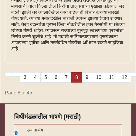
कशाला, स्वतंत्र विदर्भाचे राज्य झाले असते तरीदेखील नागपूरच्या
माणसाची चांदा जिल्ह्यातील सिरोंचा तालुक्याच्या एखाद्या कोपर्‍यात जर
बदली झाली तर त्यालादेखील काय वाटेल ही विचार करण्यासारखी
गोष्ट आहे. त्याच्या मनातदेखील नाराजी उत्पन्न झाल्याशिवाय राहणार
नाही. तेव्हा बदल्यांचा प्रश्न किंवा नोकरीतील इतर गैरसोयी या छोटया
छोटया गोष्टी आहेत. त्यावरून राज्याच्या मूलभूत स्वरूपाच्या प्रश्नांचा
निर्णय करणे चुकीचे आहे. मी मघाशी सांगितल्याप्रमाणे प्रत्येकाला
आपापल्या भूमीचा आणि तत्संबंधित गोष्टींचा अभिमान वाटणे साहजिक
आहे.
3
4
5
6
7
8
9
10
11
12
Page 8 of 45
विधीमंडळातील भाषणे (मराठी)
प्रकाशकीय