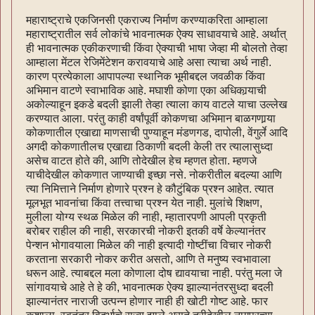
महाराष्ट्राचे एकजिनसी एकराज्य निर्माण करण्याकरिता आम्हाला
महाराष्ट्रातील सर्व लोकांचे भावनात्मक ऐक्य साधावयाचे आहे. अर्थात्
ही भावनात्मक एकीकरणाची किंवा ऐक्याची भाषा जेव्हा मी बोलतो तेव्हा
आम्हाला मेंटल रेजिमेंटेशन करावयाचे आहे असा त्याचा अर्थ नाही.
कारण प्रत्येकाला आपापल्या स्थानिक भूमीबद्दल जवळीक किंवा
अभिमान वाटणे स्वाभाविक आहे. मघाशी कोणा एका अधिकार्‍याची
अकोल्याहून इकडे बदली झाली तेव्हा त्याला काय वाटले याचा उल्लेख
करण्यात आला. परंतु काही वर्षांपूर्वी कोकणचा अभिमान बाळगणार्‍या
कोकणातील एखाद्या माणसाची पुण्याहून मंडणगड, दापोली, वेंगुर्ले आदि
अगदी कोकणातीलच एखाद्या ठिकाणी बदली केली तर त्यालासुध्दा
असेच वाटत होते की, आणि तोदेखील हेच म्हणत होता. म्हणजे
याचीदेखील कोकणात जाण्याची इच्छा नसे. नोकरीतील बदल्या आणि
त्या निमित्ताने निर्माण होणारे प्रश्न हे कौटुंबिक प्रश्न आहेत. त्यात
मूलभूत भावनांचा किंवा तत्त्वाचा प्रश्न येत नाही. मुलांचे शिक्षण,
मुलीला योग्य स्थळ मिळेल की नाही, म्हातारपणी आपली प्रकृती
बरोबर राहील की नाही, सरकारची नोकरी इतकी वर्षे केल्यानंतर
पेन्शन भोगावयाला मिळेल की नाही इत्यादी गोष्टींचा विचार नोकरी
करताना सरकारी नोकर करीत असतो, आणि ते मनुष्य स्वभावाला
धरून आहे. त्याबद्दल मला कोणाला दोष द्यावयाचा नाही. परंतु मला जे
सांगावयाचे आहे ते हे की, भावनात्मक ऐक्य झाल्यानंतरसुध्दा बदली
झाल्यानंतर नाराजी उत्पन्न होणार नाही ही खोटी गोष्ट आहे. फार