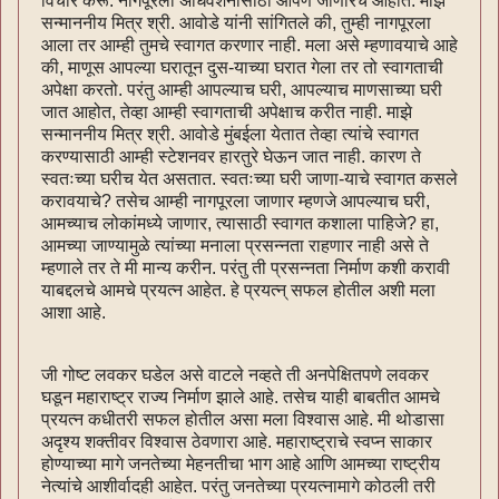
विचार करू. नागपूरला अधिवेशनासाठी आपण जाणारच आहोत. माझे
सन्माननीय मित्र श्री. आवोडे यांनी सांगितले की, तुम्ही नागपूरला
आला तर आम्ही तुमचे स्वागत करणार नाही. मला असे म्हणावयाचे आहे
की, माणूस आपल्या घरातून दुस-याच्या घरात गेला तर तो स्वागताची
अपेक्षा करतो. परंतु आम्ही आपल्याच घरी, आपल्याच माणसाच्या घरी
जात आहोत, तेव्हा आम्ही स्वागताची अपेक्षाच करीत नाही. माझे
सन्माननीय मित्र श्री. आवोडे मुंबईला येतात तेव्हा त्यांचे स्वागत
करण्यासाठी आम्ही स्टेशनवर हारतुरे घेऊन जात नाही. कारण ते
स्वतःच्या घरीच येत असतात. स्वतःच्या घरी जाणा-याचे स्वागत कसले
करावयाचे? तसेच आम्ही नागपूरला जाणार म्हणजे आपल्याच घरी,
आमच्याच लोकांमध्ये जाणार, त्यासाठी स्वागत कशाला पाहिजे? हा,
आमच्या जाण्यामुळे त्यांच्या मनाला प्रसन्नता राहणार नाही असे ते
म्हणाले तर ते मी मान्य करीन. परंतु ती प्रसन्नता निर्माण कशी करावी
याबद्दलचे आमचे प्रयत्‍न आहेत. हे प्रयत्न् सफल होतील अशी मला
आशा आहे.
जी गोष्ट लवकर घडेल असे वाटले नव्हते ती अनपेक्षितपणे लवकर
घडून महाराष्ट्र राज्य निर्माण झाले आहे. तसेच याही बाबतीत आमचे
प्रयत्‍न कधीतरी सफल होतील असा मला विश्वास आहे. मी थोडासा
अदृश्य शक्तीवर विश्वास ठेवणारा आहे. महाराष्ट्राचे स्वप्न साकार
होण्याच्या मागे जनतेच्या मेहनतीचा भाग आहे आणि आमच्या राष्ट्रीय
नेत्यांचे आशीर्वादही आहेत. परंतु जनतेच्या प्रयत्‍नामागे कोठली तरी