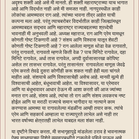
अदृश्य शक्ती आहे असे मी मानतो. ही शक्ती महाराष्ट्राच्या याच भागात
आहे आणि विदर्भात नाही असे मी समजत नाही. नागपुरमधील काही
लोकांचा आमच्यावर राग आहे. त्यांच्या भावना तीव्र आहेत याची
कल्पना मला आहे. परंतु त्याचबरोबर विदर्भातील काही जिल्ह्यांमधून
आमच्याबद्दल सद्‍भाव आणि महाराष्ट्र राज्याबद्दलच्या श्रध्देची
भावनाही मी अनुभवली आहे. अध्यक्ष महाराज, राग आणि प्रेम यामधून
कोणती गोष्ट टिकणारी आहे ? संशय आणि विश्वास यातून शेवटी
कोणती गोष्ट टिकणारी आहे ? राग आलेला माणूस थोडा वेळ रागावतो,
परंतु रागावतो, रागावतो म्हणजे किती वेळ ? पाच मिनिटे रागावेल, दहा
मिनिटे रागावेल, अर्धा तास रागावेल, अगदी दुर्वासासारखा कोपिष्ट
असेल तर तासभर रागावेल. परंतु तासानंतर रागावलेला माणूस जेवढे
प्रेम करतो तेवढे दुसरा कोणीही करू शकत नाही हेही मला चांगले
माहीत आहे. संशयाचे आणि विश्वासाचेही असेच आहे. मानवी मूल्ये ही
विश्वासाची आहेत, बंधुभावाची आहेत. या विश्वासावर, या प्रेमावर
आणि या बंधुभावावर आधार ठेऊन मी आशा करतो की आज ज्यांच्या
मनात राग आहे, संशय आहे, त्यांचा तो राग आणि संशय लवकरच नष्ट
होईल आणि या मराठी राज्याचे समान भागीदार या नात्याने काम
करण्यास आमच्या या रागावलेल्या मंडळींना आम्ही तयार करू. त्यांचे
प्रेम आणि सहकार्य आम्हाला या राज्यापुरते लाभेल असे नाही तर
भारत वर्षाच्या क्षेत्रातही लाभेल याबद्दल मला शंका नाही.
या दृष्टीने विचार करता, मी सभागृहापुढे मांडलेला ठराव हे भावनात्मक
ऐक्य साधण्याच्या दिशेने व्यवहारबुध्दीने टाकलेले पहिले पाऊल आहे,