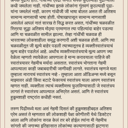
अनेक पुढारी होते. गांधींच्या एवढा जनता संपर्क कुठल्याही पुढा-याला
कधी जमलेला नाही. गांधींच्या इतकं लोकांना गुंतवणं कुठल्याही पुढा-
यांना जमलेलं नाही. कारण गांधीजी जी भाषा बोलत असत ती अतिशय
सामान्य माणसाची भाषा होती. पोषाखापासून सामान्य माणसाशी
असलेलं आपलं नातं सारख ते सिद्ध करत असत, गांधींच्या चळवळीत
स्त्रिया सुद्धा अतिशय मोठ्या प्रमाणात त्या पहिल्यांदा बाहेर पडल्या
आणि या चळवळीत सामील झाल्या. तेव्हा गांधींची चळवळ ही
भारताच्या लोकशाहीला समृद्ध करणारी अशी चळवळ होती. आणि त्या
चळवळीतून जी मूल्ये बाहेर पडली त्याच्यातूनच हे व्यक्तीस्वातंत्र्याचं
मूल्य बाहेर पडलेलं आहे. अर्थांच व्यक्तीस्वातंत्र्याचे मूल्य आपण ज्या
वेळेला म्हणतो त्यावेळेला आपणाला हे मान्य करावयाला पाहिजे की
स्वातंत्र्यावर नेहमीच मर्यादा असतात. स्वातंत्र्य भोगताना नेहमी
आपल्याला काही जबाबदारीची जाणीवही लागते. स्वातंत्र्य म्हणजे मला
तुम्हाला मारायचं स्वातंत्र्य नव्हे - तुम्हाला आता ऑडिअन्स मध्ये बसून
माझ्यावर अंडी किंवा बटाटे फेकायचं स्वातंत्र्य याला आपण स्वातंत्र्य
म्हणत नाही. व्यक्तीला त्याचं व्यक्तीमत्त्व फुलविण्यासाठी जे स्वातंत्र्य
लागतं ते स्वातंत्र्य आपल्याल अभिप्रेत असतं. आणि ते स्वातंत्र्य
हुकूमशाही राष्ट्रांत कधीही नसतं.
तरुण पिढीमध्ये मला असं नेहमी दिसतं की हुकूमशाहीबद्दल अतिशय
प्रेम असतं ते म्हणतात की लोकशाही पेक्षा कोणीतरी येथे डिक्टेटर
आला आणि लोकांना सरळ केलं तर बरे होईल त्यांना मी नेहमीच
सांगतो की जगाच्या इतिहासात लोकांच्या कल्याणासाठी झटणारा