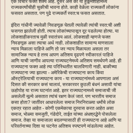
एक विचार फक्त शक्य आहे. दुसरे असे की या हुकूमशाहीमध्ये
राज्यकर्त्यांचीही चुकीची भावना होते. काही वेळेला राज्यकर्ते लोकांना
फसवत असतात. पण पुढे राज्यकर्ते स्वत:च फसत असतात.
इंदिरा गांधीनी ज्यावेळी निवडणूक घेतली त्यावेळी त्यांची स्वत:ची अशी
फसगत झालेली होती. त्याच लोकांच्यापासून दूर पडलेल्या होत्या. या
लोकशाहीकरताच मुळी स्वातंत्र्य आलं. लोकशाही म्हणजे फक्त
निवडणूक असा त्याचा अर्थ नाही. लोकशाहीत सामान्य माणसाला
न्याय मिळाला पाहिजे आणि तो जर न्याय मिळायला असला तर
सामाजिक न्याय हे तत्त्व आपण अतिशय दृढपणे स्वीकारलं पाहिजे
आणि याची जाणीव आपल्या राज्यघटनेमध्ये अतिशय समर्थपणे आहे. ही
राज्यघटना फक्त आहे त्या परिस्थितीत चालविणारी नाही. बाकीच्या
राज्यघटना ज्या झाल्या - अमेरिकेची राज्यघटना काय किंवा
ऑस्ट्रेलियाची राज्यघटना काय - या राज्यघटनांमध्ये आपणाला असं
दिसत की सरकार कसं चालावं, सरकारवर कुठली बंधनं असावी यांचा
ऊहोपोह या राज्य घटनांत आहे. इतर राज्यघटनामध्ये समाजाची जी
असलेली मूल्ये असतात त्यांचं रक्षण केलं जातं. पण भारतीय समाज
कसा होता? जातींवर आधारलेला समाज निरनिराळ्या धर्मांचे लोक
एकत्र रहात आहेत - कोणी एकमेकाचा दुस्वास करत आहेत असा
समाज, भोळ्या समजुती, गंडेदोरे, ताईत यांच्या अंधश्रद्धेने पोसलेला
समाज. तेव्हा या समाजाला बदलण्यासाठी ही राज्यघटना आहे आणि या
परिवर्तनाच्या दिशा या घटनेत अतिशय स्पष्टपणे मांडलेल्या आहेत.