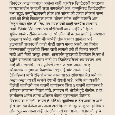
डिक्टेटर अजून जन्माला आलेला नाही. प्रत्येक डिक्टेटरनी स्वत:च्या
फायद्यासाठीच स्वत:ची सत्ता वापरलेली आहे. कम्युनिस्ट डिक्टेटरशिप
मध्ये सुद्धा. कम्युनिझममध्ये लोक असे सांगत की एकदा लोकाचं राज्य
आलं की तिची पिळवणूक संपले, शोषण संपेल आणि मार्क्सने असं
लिहून ठेवल होत की तिथं मग सरकारची काही जरुरीच लागणार
नाही. State Withers पण परिस्थिती काय आहे? सोव्हिएत
युनियनमध्ये स्टॅलिन काळात लाखो लोकांची कत्तल झाली हे आपणास
ठाऊकच असेल. आणि चीनमध्येही तोच प्रकार झालेला आहे.
हुकूमशाही राजवट ही काही गोष्टी साध्य मानत असते. त्या निर्माण
करण्यासाठी कुठलीही किंमत द्यावी लागली तरी ती किंमत फारशी
नाही अशी तिची श्रद्धा असते. आजपर्यंत कुठलाही डिक्टेटर नि:स्वार्थ
बुद्धीने वागल्याचे उदाहरण नाही पण डिक्टेटरशिपचे खरं स्वरुप असं
आहे की माणसांची मन संपूर्णपणे भरून जातात. आपणाला हा
थोडासाच अनुभव आणिबाणीच्या १९ महिन्यांत आलेला आहे.
टेलिव्हिजन आणि रेडिओ यांच्या वरुन सारखं सांगण्यात येत असे की
अमूक अमूक व्यक्ती म्हणजे देशाची रोशनी आहे. आणि त्या व्यक्तीने
दिलेली काहीतरी पाच कलमी कार्यक्रम किंवा ४ कलमी कार्यक्रम हे
अतिशय लोकांच्या हिताचे होते. त्याबद्दल मी थोडेसे पुढे बोलीन. हे जे
कार्यक्रम आहेत त्यांना अतिशय मोठ्या प्रमाणावर पीछेहाट
स्विकारावा लागली. कारण ते अतिशय चुकीच्या त-हेन अंमलात आले
होते. पण त्या वेळेला आपणाला असं दिसलं की दुसरा कुठलाही विचार
लोकांपुढं जर आला नाही तर लोक असं मानायला लागतात की हाच