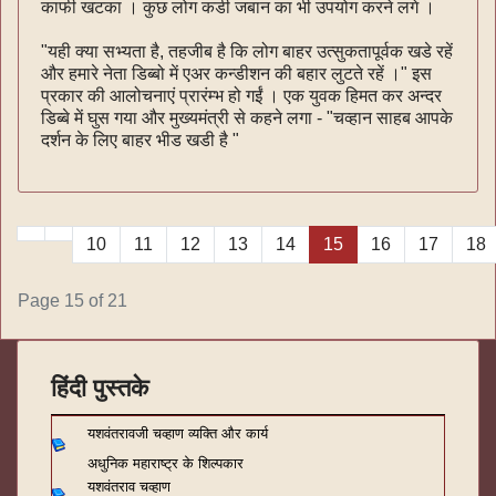
काफी खटका । कुछ लोग कडी जबान का भी उपयोग करने लगे ।
"यही क्या सभ्यता है, तहजीब है कि लोग बाहर उत्सुकतापूर्वक खडे रहें
और हमारे नेता डिब्बो में एअर कन्डीशन की बहार लुटते रहें ।" इस
प्रकार की आलोचनाएं प्रारंम्भ हो गईं । एक युवक हिमत कर अन्दर
डिब्बे में घुस गया और मुख्यमंत्री से कहने लगा - "चव्हान साहब आपके
दर्शन के लिए बाहर भीड खडी है "
10
11
12
13
14
15
16
17
18
Page 15 of 21
हिंदी पुस्तके
यशवंतरावजी चव्हाण व्यक्ति और कार्य
अधुनिक महाराष्ट्र के शिल्पकार
यशवंतराव चव्हाण