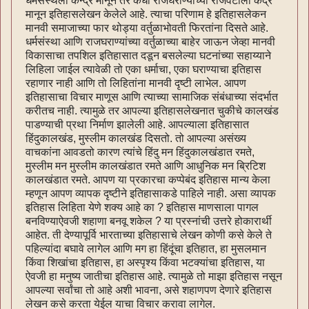
धर्मसंस्थेला केन्द्र मानून तर कधी राजघराण्यांच्या राजवटीला केंद्र
मानून इतिहासलेखन केलेले आहे. त्याचा परिणाम हे इतिहासलेकन
मानवी समाजाच्या फार थोड्या वर्तुळाभोवती फिरतांना दिसते आहे.
धर्मसंस्था आणि राजघराण्यांच्या वर्तुळाच्या बाहेर जाऊन जेव्हा मानवी
विकासाचा तपशिल इतिहासात दडून बसलेल्या घटनांच्या सहाय्याने
लिहिला जाईल त्यावेळी तो एका धर्माचा, एका घराण्याचा इतिहास
रहाणार नाही आणि तो लिहितांना मानवी दृष्टी लाभेल. आपण
इतिहासाचा विचार माणूस आणि त्याच्या सामाजिक संबंधाच्या संदर्भात
करीतच नाही. त्यामुळे तर आपल्या इतिहासलेखनात चुकीचे कालखंड
पाडण्याची प्रथा निर्माण झालेली आहे. आपल्याला इतिहासात
हिंदुकालखंड, मुस्लीम कालखंड दिसतो. तो आपल्या असंख्य
वाचकांना आवडतो कारण त्यांचे हिंदु मन हिंदुकालखंडात रमते,
मुस्लीम मन मुस्लीम कालखंडात रमते आणि आधुनिक मन ब्रिटिश
कालखंडात रमते. आपण या प्रकारचा कप्पेबंद इतिहास मान्य केला
म्हणून आपण व्यापक दृष्टीने इतिहासाकडे पाहिले नाही. असा व्यापक
इतिहास लिहिता येणे शक्य आहे का ? इतिहास माणसाला पागल
बनविण्याऐवजी शहाणा बनवू शकेल ? या प्रस्नांची उत्तरे होकारार्थी
आहेत. ती देण्यापूर्वि भारताच्या इतिहासाचे लेखन कोणी कसे केले ते
पहिल्यांदा बघावे लागेल आणि मग हा हिंदूंचा इतिहात, हा मुसलमान
किंवा शिखांचा इतिहास, हा अस्पृश्य किंवा भटक्यांचा इतिहास, या
ऐवजी हा मनुष्य जातीचा इतिहास आहे. त्यामुळे तो माझा इतिहास नसून
आपल्या सर्वांचा तो आहे अशी भावना, असे शहाणपण देणारे इतिहास
लेखन कसे करता येईल याचा विचार करावा लागेल.