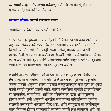
व्याख्याते - श्री. गोपाळराव मयेकर,
माजी शिक्षण मंत्री, गोवा व
प्राचार्य, देवगड कॉलेज, देवगड.
व्याख्याता परिचय -
प्रचार्य गोपाळराव मयेकर
सामाजिक परिवर्तनाच्या प्रयोगाची जिद्द
भारत स्वतंत्र झाल्यानंतर या देशाचे निश्चित स्वरूप काय असेल या
बद्दलच्या संकल्पनेचे स्पष्ट चित्र भारताच्या राज्यघटनेत उमटलेले
दिसते. या ठिकाणी लोकशाही राज्य असेल, मानवतावादावरती
आधारलेली समाजरचना असेल आणि धर्मनिरपेक्ष, सर्वसमावेशक विचार
त्यात असेल. दारिद्रय आणि अज्ञानाच्या गर्तेत रुतून पडलेल्या दुबळ्या
समाजाला वर काढण्याचा आजही प्रयत्न असेल.
तथापि आपल्या जीवनामध्ये आढळणारे अनेक प्रकारचे विरोधाभास
हेच आपल्या प्रगतीच्या मार्गातील धोंडे आहेत त्यामुळे स्वसंस्कृतीचा
श्रेष्ठ वारसा असूनही आणि पाश्र्चात संस्कृतीकडून नवी मूल्ये लाभूनही
व्हावी तेवढी प्रगती झाली नाही. कारण मानसिक क्रांती झाल्याशिवाय
या राजकीय, सामाजिक, आर्थिक परिवर्तनाला खरा अर्थ प्राप्तच
होणार नाही. असे असूनही भारतीय समाजाच्या परिवर्तनाचा प्रयोग
यशस्वी करण्याची भारताची जिद्द आहे, आणि त्यामुळेच या प्रयोगातून
काय निष्पन्न होणार याच्याकडे सगळ्या जगाचे लक्ष लागलेले आहे. या