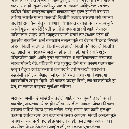
आणि निश्चित तत्त्व मनाशी बाळगून पुढे जातो आहे; याचं मग आश्चर्य
वाटणार नाही. तुलनेसाठी युरोपात वा नव्याने आफ्रिकेत स्वतंत्र
झालेले किंवा वसाहतवादाच्या कचाट्यातून मुक्त झालेले देश घ्या.
त्यांच्या स्वातंत्र्याच्या चळवळी कितीही उत्कट असल्या तरी त्यांच्या
पाठीशी राजकिय नेतृत्व करणारा विचारवंत तत्त्वज्ञ नेता नसल्यामुळे
त्यांची पुढे काय परिस्थिती झाली हे बघण्यासारखे आहे. शेजारचं
पाकिस्तान राष्ट्र जरी उदाहरणासाठी घेतलं तर लक्षात येईल की
कुठलंच राजकिय असं तत्त्वज्ञान नसल्यामुळे या देशाचे धिंडवडे निघाले
आहेत. किती रक्तपात, किती बदल झाले, किती नेते बदलले कितींचे
खून झाले. या देशामध्ये असे काही झाले नाही. याचे सगळे श्रेय
पंडितजींना जाते. आणि इतर समानशील व समविचाराच्या नेत्यांच्या
सहकार्याकडे येते. पंडितजी यांत प्रमुख होते याचं कारण पंतप्रधान
म्हणून नेतृत्व स्वीकारण्याची जबाबदारी त्यांच्यावरती प्रारंभीच
पडलेली होती. या देशाला जी एक निश्चित दिशा त्यांनी आपल्या
कारकीर्दीत लावून दिली, जी चौकट घालून दिली, त्या चौकटीमध्ये हा
देश, हा समाज म्हणूनच सुरक्षित राहिला.
अराजक अलीकडे थोडेसे वाढलेले आहे, आपण दुबळे ठरलो काही
बाबतीत, आपल्यामध्ये काही उणीवा असतील. आपला जेवढा विकास
व्हायला पाहिजे तेवढा झाला नसेल. परंतू आपण ज्या काही मूलभूत
कल्पना स्वीकारल्या त्या कल्पनांचं कवच आपल्या भोवती असल्यामुळे
आपण या जगामध्ये नष्ट होऊ शकलो नाही. उलट आज आपण एका
पायरीवर येऊन ठेपलेलो आहोत की, जगातल्या पुढारलेल्या