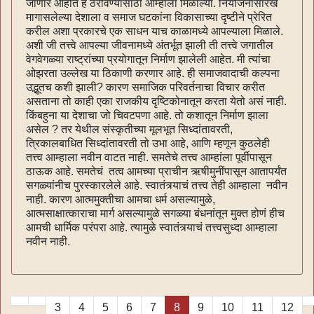
जाणार आहोत हे ठरविण्यासाठी आम्हांला मिळाल्या. नियोजनासारखे
मागासलेल्या देशाला व समाज घटकांना विकासाच्या दृष्टीने प्रेरित
करील अशा प्रकारचे एक साधन याच काळामध्ये आपल्याला मिळाले.
अशी जी तत्त्वे आपल्या जीवनामध्ये अंतर्भूत झाली ती तत्त्वे जगातील
वेगवेगळ्या राष्ट्रांच्या प्रयोगातून निर्माण झालेली आहेत. मी त्यांचा
ओझरता उल्लेख या ठिकाणी करणार आहे. ही समाजवादाची कल्पना
उद्भूतच कशी झाली? कारण समाजिक परिवर्तनाचा विचार करीत
असताना तो काही एका राजकीय दृष्टिकोनातून करता येतो असं नाही.
किंबहुना या देशाचा जो चिवटपणा आहे. तो कशातून निर्माण झाला
असेल ? तर येथील संस्कृतीच्या मूलभूत सिध्दांतावरती,
त्रिकालबाधित सिध्दांतावरती तो उभा आहे, आणि म्हणून कुठलेही
तत्त्व आम्हाला नवीन वाटत नाही. समतेचे तत्त्व आम्हांला पूर्वीपासून
ठाऊक आहे. समतेचं तत्व आमच्या प्राचीन ऋषीमुनींपासून आतापर्यंत
सगळ्यांनीच पुरस्कारलेले आहे. स्वातंत्र्याचं तत्त्व तेही आम्हाला नवीन
नाही. कारण आत्ममुक्तीचा आमचा धर्म असल्यामुळे,
आत्मसाक्षात्काराचा मार्ग असल्यामुळे सगळ्या बंधनांतून मुक्त होणं हीच
आमची धार्मिक परंपरा आहे. त्यामुळे स्वातंत्र्याचं तत्त्वसुध्दा आम्हाला
नवीन नाही.
3
4
5
6
7
8
9
10
11
12