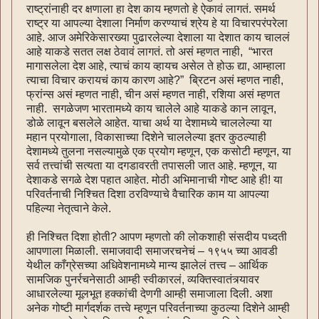
राष्ट्रांनाही दर क्षणाला हा देश काय म्हणतो हे ऐकावं लागतं. समर्थ
राष्ट्र या आपल्या देशाला निर्माण करण्याचं श्रेय हे या विचारपरंपरेला
आहे. आज अमेरिकेसारख्या पुढारलेल्या देशाला या देशात काय चाललं
आहे याकडे सतत लक्ष ठेवावं लागतं. तो असं म्हणत नाही, “भारत
मागासलेला देश आहे, त्याचं काय व्हायच असेल ते होऊ द्या, आम्हाला
त्याचा विचार करायचं काय कारण आहे?” ब्रिटन असं म्हणत नाही,
फ्रांन्स असं म्हणत नाही, चीन असं म्हणत नाही, रशिया असं म्हणत
नाही. सगळेजण भारतामध्ये काय चालेले आहे याकडे कान लावून,
डोळे लावून बसलेले आहेत. याचा अर्थ या देशामध्ये चाललेल्या या
महान प्रयोगाला, विकासाच्या दिशेने चाललेल्या इतर कुठल्याही
देशामध्ये तुलना नसल्यामुळे एक प्रयोग म्हणून, एक कसोटी म्हणून, या
सर्व तत्त्वांची सत्यता या दगडावरती तपासली जात आहे. म्हणून, या
देशाकडे सगळे देश पहात आहेत. मोठी अभिमानाची गोष्ट आहे ही! या
परिवर्तनाची निश्चित दिशा ठरविण्याचे वैचारिक काम या आपल्या
पहिल्या नेतृत्वाने केले.
ही निश्चित दिशा होती? आपण म्हणतो की लोकशाही संसदीय पध्दती
आपणाला मिळाली. समाजवादी समाजरचनेचं – १९५५ च्या आवडी
येथील काँग्रेसच्या अधिवेशनामध्ये मान्य झालेलं तत्त्व – आर्थिक
सामजिक पुनर्रचनेसाठी आम्ही स्वीकारलं, व्यक्तिस्वातंत्र्यावर
आधारलेल्या मूलभूत हक्कांची देणगी आम्ही समाजाला दिली. अशा
अनेक गोष्टी मार्गदर्शक तत्त्वे म्हणून परिवर्तनाच्या कुठल्या दिशेने आम्ही