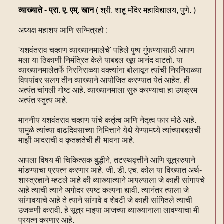
व्याख्याते - प्रा. ए. एम्. खान
( श्री. शाहू मंदिर महाविद्यालय, पुणे. )
अध्यक्ष महाशय आणि सन्मित्रहो :
'यशवंतराव चव्हाण व्याख्यानमालेचे' पहिले पुष्प गुंफण्यासाठी आपण
मला या ठिकाणी निमंत्रित केले याबद्दल खूप आनंद वाटतो. या
व्याख्यानमालेतर्फे निरनिराळ्या वक्त्यांना बोलावून त्यांची निरनिराळ्या
विषयांवर सलग तीन व्याख्याने आयोजित करण्यात येतं आहेत. ही
अत्यंत चांगली गोष्ट आहे. व्याख्यानमाला सुरु करण्याचा हा उपक्रम
अत्यंत स्तुत्य आहे.
माननीय यशवंतराव चव्हाण यांचे कर्तृत्व आणि नेतृत्व फार मोठे आहे.
यामुळे त्यांच्या वाढदिवसाच्या निमित्ताने येथे येण्यामध्ये त्यांच्याबद्दलची
माझी आदराची व कृतज्ञतेची ही भावना आहे.
आपला विषय मी चिकित्सक बुद्धीने, तटस्थवृत्तीने आणि सूत्ररुपाने
मांडण्याचा प्रयत्न करणार आहे. जी. डी. एच. कोल या विख्यात अर्थ-
शास्त्रज्ञाने म्हटले आहे की व्याख्यात्याने आपल्याला जे काही सांगायचे
आहे त्याची त्याने अगोदर स्पष्ट कल्पना द्यावी. त्यानंतर त्याला जे
सांगावयाचे आहे ते त्याने सांगावे व शेवटी जे काही सांगितले त्याची
उजळणी करावी. हे सूत्र माझ्या आजच्या व्याख्यानाला लावण्याचा मी
प्रयत्न करणार आहे.