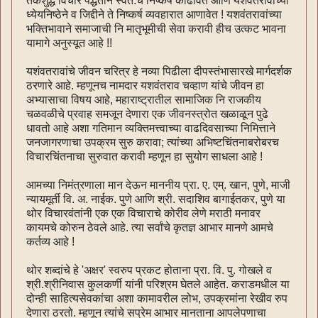
तर्कशुद्ध विचार पद्धतीने स्वत:चे निष्कर्ष काढावेत आणि यशवंतरावांच्या
ध्येयनिष्ठेने व जिद्दीने ते निष्कर्ष व्यवहारात आणावेत ! यशवंतरावांच्या
भक्तिभावाने समाजाची नि मातृभूमीची सेवा करावी हीच उत्कट भावना
यामागे अनुस्यूत आहे !!
यशंवतरावांचे जीवन चरित्र हे नव्या पिढीला दीपस्तंभासारखे मार्गदर्शक
ठरणारे आहे. म्हणूनच नामदार यशवंतराव चव्हाण यांचे जीवन हा
अभ्यासाचा विषय आहे, महाराष्ट्रातील सामाजिक नि राजकीय
चळवळीचे प्रवाह समजून देणारा एक जीवनस्त्रोत खळाळून पुढे
धावतो आहे अशा गतिमान व्यक्तिमत्त्वाच्या वाढदिवसाच्या निमित्ताने
जनजागरणाचा उपक्रम सुरु करावा; त्यांच्या अभिष्टचिंतनाबरोबरच
विचारचिंतनाचा सुरुवात करावी म्हणून हा सुयोग साधला आहे !
आमच्या निमंत्रणाला मान देऊन माननीय प्रा. ए. एम्. खान, पुणे, माजी
न्यायमूर्ती वि. अ. नाईक. पुणे आणि श्री. सदाशिव बागाईतकर, पुणे या
थोर विचारवंतांनी एक एक विचाराचे कोरीव लेणे मराठी मनावर
कायमचे कोरुन ठेवले आहे. त्या सर्वांचे कृतज्ञ आभार मानणे आमचे
कर्तव्य आहे !
थोर शब्दांचे हे 'अक्षर' स्वरुप प्रकट होताना प्रा. वि. पु. गोखले व
श्री.श्रीनिवास कुलकर्णी यांनी परिश्रम घेतले आहेत. कराडमधील या
दोन्ही साहित्यसेवकांचा अशा कामावरील लोभ, उपक्रमांना रेखीव रुप
देणारा ठरतो. म्हणून त्यांचे सप्रेम आभार मानताना आपलेपणाचा